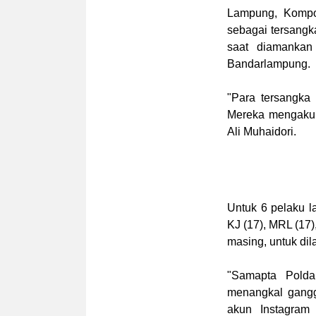
Lampung, Kompol
sebagai tersang
saat diamankan
Bandarlampung.
"Para tersangka
Mereka mengakui
Ali Muhaidori.
Untuk 6 pelaku l
KJ (17), MRL (17)
masing, untuk di
"Samapta Pold
menangkal gangg
akun Instagram