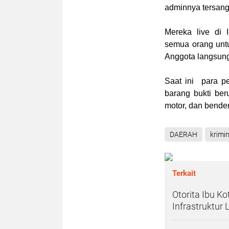
adminnya tersangk
Mereka live di 
semua orang unt
Anggota langsun
Saat ini para p
barang bukti ber
motor, dan bender
DAERAH
krimin
Terkait
Otorita Ibu K
Infrastruktur 