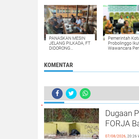
Bersama IKN Bahas
Substansi Dukungan
Pembangunan IKN
PANASKAN MESIN
Pemerintah Kot
JELANG PILKADA, FT
Probolinggo Ikut
DIDORONG
Wawancara Pen
LANJUTKAN
Nirwasita Tantr
PEMBANGUNAN
2023
KAIMANA 2024-2029
KOMENTAR
TERKINI
Dugaan P
FORJA Ba
Evaluasi
07/08/2026,
20:26 