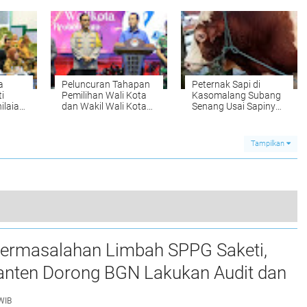
Penerapan di Era
Rakernas di Lumajang
Kontemporer
Jawa Timur
a
Peluncuran Tahapan
Peternak Sapi di
i
Pemilihan Wali Kota
Kasomalang Subang
ilaian
dan Wakil Wali Kota
Senang Usai Sapinya
a
Probolinggo 2024
Dibeli Presiden Jokowi
Untuk Kurban Idul
Adha 2024
Tampilkan
Kedapatan Membawa Senjata Tajam, Polda Lampung Tahan 3 Anggota Geng Motor Di Bandar Lampung
ermasalahan Limbah SPPG Saketi,
0
nten Dorong BGN Lakukan Audit dan
 Korcam
WIB