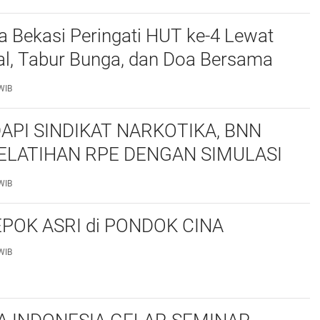
a Bekasi Peringati HUT ke-4 Lewat
al, Tabur Bunga, dan Doa Bersama
marhum Anggota
WIB
API SINDIKAT NARKOTIKA, BNN
ELATIHAN RPE DENGAN SIMULASI
 TAKTIS
WIB
POK ASRI di PONDOK CINA
WIB