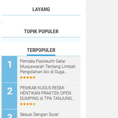
LAYANG
.
TOPIK POPULER
TERPOPULER
Pemdes Pasireurih Gelar
Musyawarah Tentang Limbah
Pengolahan Aci di Duga
Cemari Sungai Cisata
Hasilkan Kesepakatan Tutup
Sementara
PEMKAB KUDUS RESMI
HENTIKAN PRAKTEK OPEN
DUMPING di TPA TANJUNG
REJO, KEC.JEKULO
KAB.KUDUS,BERLAKUKAN
SISTEM PENGELOLAAN
Sesuai Dengan Surat