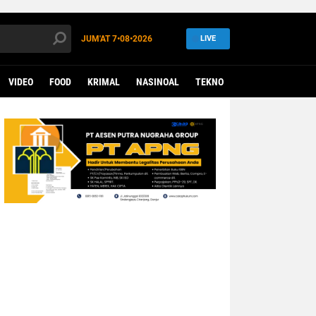
JUM'AT
7•08•2026
LIVE
VIDEO
FOOD
KRIMAL
NASINOAL
TEKNO