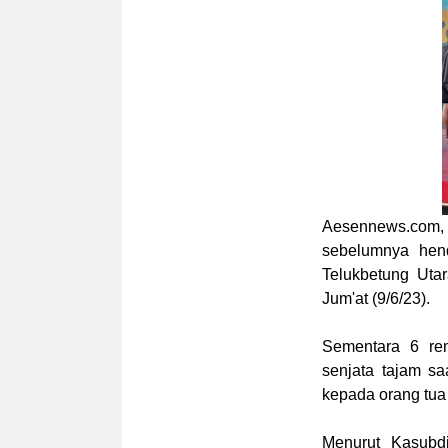
Aesennews.com
,
sebelumnya hen
Telukbetung Uta
Jum'at (9/6/23).
Sementara 6 re
senjata tajam s
kepada orang tua
Menurut Kasubdi