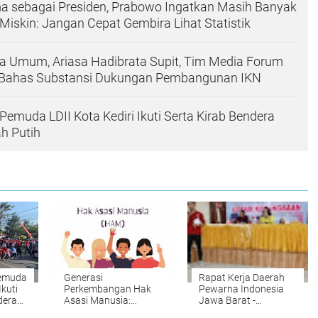
a sebagai Presiden, Prabowo Ingatkan Masih Banyak
Miskin: Jangan Cepat Gembira Lihat Statistik
a Umum, Ariasa Hadibrata Supit, Tim Media Forum
Bahas Substansi Dukungan Pembangunan IKN
Pemuda LDII Kota Kediri Ikuti Serta Kirab Bendera
h Putih
Pemuda
Generasi
Rapat Kerja Daerah
Ikuti
Perkembangan Hak
Pewarna Indonesia
dera
Asasi Manusia:
Jawa Barat -
Putih
Evolusi dan
Menyongsong