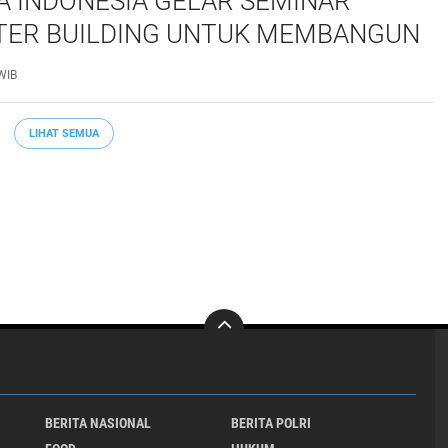
 INDONESIA GELAR SEMINAR
ER BUILDING UNTUK MEMBANGUN
S NASRANI BERINTEGRITAS DAN
WIB
PAK*
LIHAT SEMUA
BERITA NASIONAL
BERITA POLRI