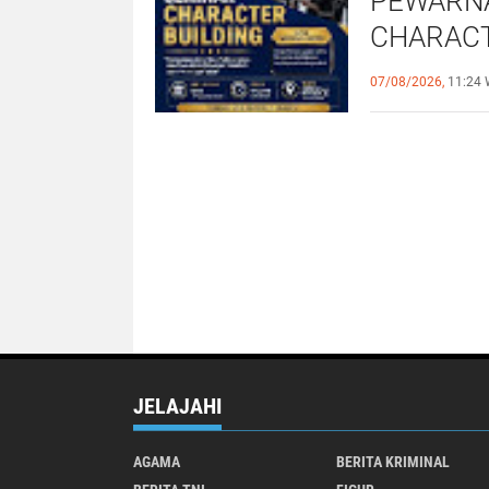
PEWARNA
CHARACT
JURNALI
07/08/2026,
11:24 
BERDAM
JELAJAHI
AGAMA
BERITA KRIMINAL