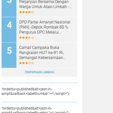
SAMPAH BARU
Perjanjian Bersama Dengan
Warga Untuk Atasi Limbah -
Pabrik Aci Giat Perbaiki Kobak
Penampungan Air
DPD Partai Amanat Nasional
(PAN) -Depok Rombak 80 %
Pengurus DPC Melalui
Muscab "
Camat Campaka Buka
Rangkaian HUT ke-81 RI,
Semangat Kebersamaan
Warnai Senam Massal dan
Lomba Karaoke Perangkat
Desa
TERPOPULER LAINNYA
?orderby=published&alt=json-in-
script&callback=labelthumbs\"><\/script>");
?orderby=published&alt=json-in-
script&callback=labelthumbs\"><\/script>");