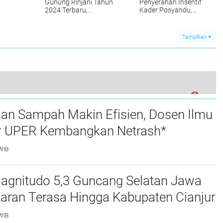
Gunung Rinjani Tahun
Penyerahan Insentif
2024 Terbaru,
Kader Posyandu,
sip
Informasi Jalur
Poskeskel Dan
nya
Pendakian di Gunung
Posyandu Lansia Di
Rinjani 2024
Kecamatan Se-Kota
Tampilkan
Bandarlampung
0
s Lampung Timur ‘Sikat’ 27 Tersangka
aan Sampah Makin Efisien, Dosen Ilmu
 UPER Kembangkan Netrash*
WIB
gnitudo 5,3 Guncang Selatan Jawa
taran Terasa Hingga Kabupaten Cianjur
WIB