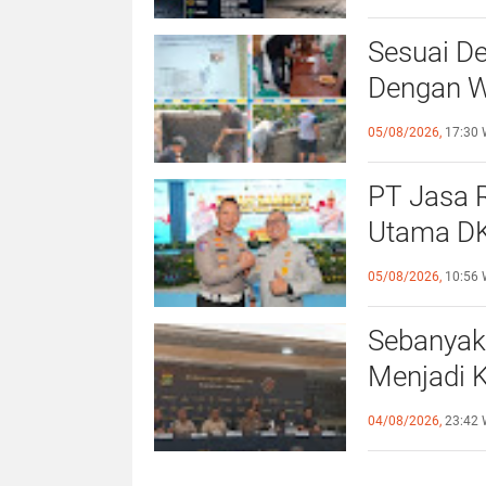
Sesuai De
Dengan Wa
Giat Per
05/08/2026,
17:30 
PT Jasa R
Utama DK
Direktur 
05/08/2026,
10:56 
Sebanyak
Menjadi 
Orang (TP
04/08/2026,
23:42 
Indonesi