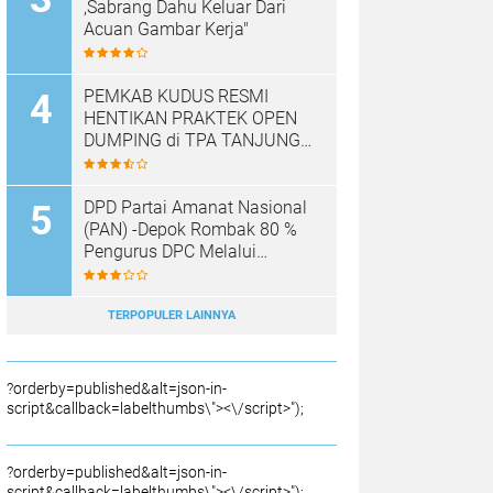
,Sabrang Dahu Keluar Dari
Acuan Gambar Kerja"
PEMKAB KUDUS RESMI
HENTIKAN PRAKTEK OPEN
DUMPING di TPA TANJUNG
REJO, KEC.JEKULO
KAB.KUDUS,BERLAKUKAN
SISTEM PENGELOLAAN
DPD Partai Amanat Nasional
SAMPAH BARU
(PAN) -Depok Rombak 80 %
Pengurus DPC Melalui
Muscab "
TERPOPULER LAINNYA
?orderby=published&alt=json-in-
script&callback=labelthumbs\"><\/script>");
?orderby=published&alt=json-in-
script&callback=labelthumbs\"><\/script>");