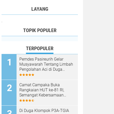
LAYANG
.
TOPIK POPULER
TERPOPULER
Pemdes Pasireurih Gelar
Musyawarah Tentang Limbah
Pengolahan Aci di Duga
Cemari Sungai Cisata
Hasilkan Kesepakatan Tutup
Sementara
Camat Campaka Buka
Rangkaian HUT ke-81 RI,
Semangat Kebersamaan
Warnai Senam Massal dan
Lomba Karaoke Perangkat
Desa
Di Duga Klompok P3A-TGIA