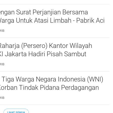
ngan Surat Perjanjian Bersama
rga Untuk Atasi Limbah - Pabrik Aci
baiki Kobak Penampungan Air
WIB
aharja (Persero) Kantor Wilayah
I Jakarta Hadiri Pisah Sambut
Lalu Lintas Polda Metro Jaya
WIB
 Tiga Warga Negara Indonesia (WNI)
Korban Tindak Pidana Perdagangan
PO) di Libya Berhasil Dipulangkan Ke -
WIB
a. Mereka
LIHAT SEMUA