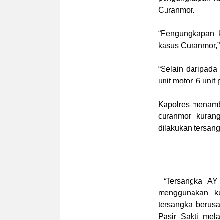
Curanmor.
“Pengungkapan k
kasus Curanmor,”
“Selain daripada
unit motor, 6 unit
Kapolres menamb
curanmor kurang
dilakukan tersan
“Tersangka AY 
menggunakan ku
tersangka berus
Pasir Sakti mel