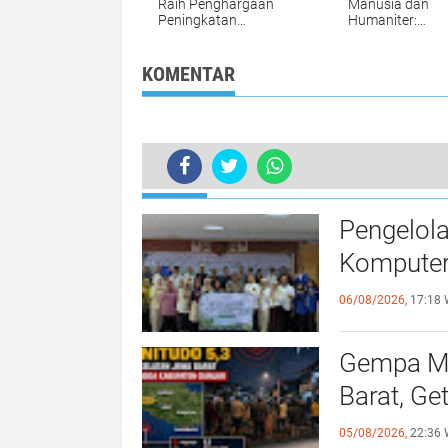
Raih Penghargaan
Manusia dan
Peningkatan
Humaniter:
Transaksi Digital
Memahami Prin
Tertinggi di Sekartaji
dan Penerapan
2024
KOMENTAR
TERKINI
Operasi Sikat Krakatau 2023, Polre
Pengelol
Komputer
06/08/2026,
17:18 
Gempa Ma
Barat, Ge
05/08/2026,
22:36 