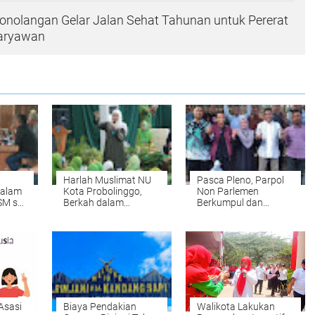
onolangan Gelar Jalan Sehat Tahunan untuk Pererat
Karyawan
Harlah Muslimat NU
Pasca Pleno, Parpol
dalam
Kota Probolinggo,
Non Parlemen
SM se-
Berkah dalam
Berkumpul dan
Kebangkitan Jalinan
Bentuk Forkom PNP
Silaturahmi
untuk Membahas
Masa Depan
Kabupaten
Probolinggo
Asasi
Biaya Pendakian
Walikota Lakukan