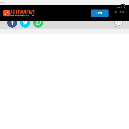
-->
JELAJAHI
LIVE
0