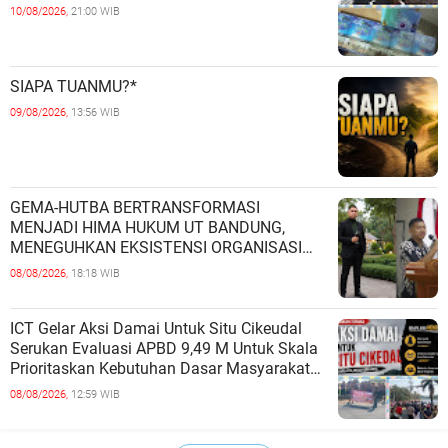
10/08/2026,
21:00 WIB
SIAPA TUANMU?*
09/08/2026,
13:56 WIB
GEMA-HUTBA BERTRANSFORMASI
MENJADI HIMA HUKUM UT BANDUNG,
MENEGUHKAN EKSISTENSI ORGANISASI
MAHASISWA HUKUM UNIVERSITAS
08/08/2026,
18:18 WIB
TERBUKA
ICT Gelar Aksi Damai Untuk Situ Cikeudal
Serukan Evaluasi APBD 9,49 M Untuk Skala
Prioritaskan Kebutuhan Dasar Masyarakat
Belum Saat nya Butuh Kawasa
08/08/2026,
12:59 WIB