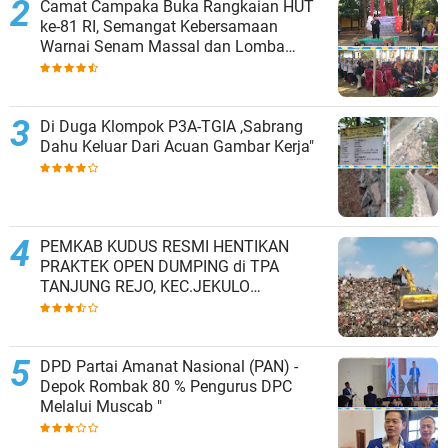
Camat Campaka Buka Rangkaian HUT
ke-81 RI, Semangat Kebersamaan
Warnai Senam Massal dan Lomba
Karaoke Perangkat Desa
Di Duga Klompok P3A-TGIA ,Sabrang
Dahu Keluar Dari Acuan Gambar Kerja"
PEMKAB KUDUS RESMI HENTIKAN
PRAKTEK OPEN DUMPING di TPA
TANJUNG REJO, KEC.JEKULO
KAB.KUDUS,BERLAKUKAN SISTEM
PENGELOLAAN SAMPAH BARU
DPD Partai Amanat Nasional (PAN) -
Depok Rombak 80 % Pengurus DPC
Melalui Muscab "