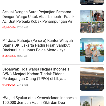
Sesuai Dengan Surat Perjanjian Bersama
Dengan Warga Untuk Atasi Limbah - Pabrik
Aci Giat Perbaiki Kobak Penampungan Air
05/08/2026,
17:30 WIB
PT Jasa Raharja (Persero) Kantor Wilayah
Utama DKI Jakarta Hadiri Pisah Sambut
Direktur Lalu Lintas Polda Metro Jaya
05/08/2026,
10:56 WIB
Sebanyak Tiga Warga Negara Indonesia
(WNI) Menjadi Korban Tindak Pidana
Perdagangan Orang (TPPO) di Libya
Berhasil Dipulangkan Ke - Indonesia. Mereka
04/08/2026,
23:42 WIB
*Wujud Syukur atas Kemerdekaan Indonesia,
100.000 Jemaah Hadiri Zikir dan Doa