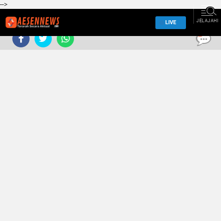
-->
JELAJAHI
LIVE
0