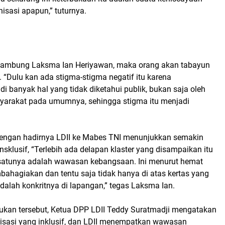
nisasi apapun,” tuturnya.
 sambung Laksma Ian Heriyawan, maka orang akan tabayun
. “Dulu kan ada stigma-stigma negatif itu karena
di banyak hal yang tidak diketahui publik, bukan saja oleh
syarakat pada umumnya, sehingga stigma itu menjadi
engan hadirnya LDII ke Mabes TNI menunjukkan semakin
insklusif, “Terlebih ada delapan klaster yang disampaikan itu
satunya adalah wawasan kebangsaan. Ini menurut hemat
ahagiakan dan tentu saja tidak hanya di atas kertas yang
 adalah konkritnya di lapangan,” tegas Laksma Ian.
an tersebut, Ketua DPP LDII Teddy Suratmadji mengatakan
nisasi yang inklusif, dan LDII menempatkan wawasan