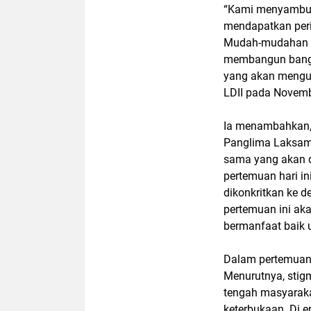
“Kami menyambut
mendapatkan peri
Mudah-mudahan pe
membangun bangsa
yang akan mengu
LDII pada Novemb
Ia menambahkan, 
Panglima Laksam
sama yang akan 
pertemuan hari in
dikonkritkan ke 
pertemuan ini aka
bermanfaat baik 
Dalam pertemuan i
Menurutnya, stig
tengah masyaraka
keterbukaan. Di e