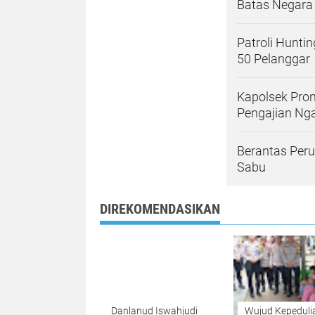
Batas Negara R
Patroli Hunti
50 Pelanggar
Kapolsek Pron
Pengajian Ng
Berantas Peru
Sabu
DIREKOMENDASIKAN
Danlanud Iswahjudi
Wujud Kepeduli