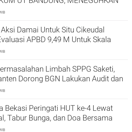
KUM UT BANDUNG, MENEGUHKAN
NSI ORGANISASI MAHASISWA HUKUM
WIB
ITAS TERBUKA
 Aksi Damai Untuk Situ Cikeudal
Evaluasi APBD 9,49 M Untuk Skala
skan Kebutuhan Dasar Masyarakat
WIB
at nya Butuh Kawasa
ermasalahan Limbah SPPG Saketi,
nten Dorong BGN Lakukan Audit dan
 Korcam
WIB
a Bekasi Peringati HUT ke-4 Lewat
al, Tabur Bunga, dan Doa Bersama
marhum Anggota
WIB