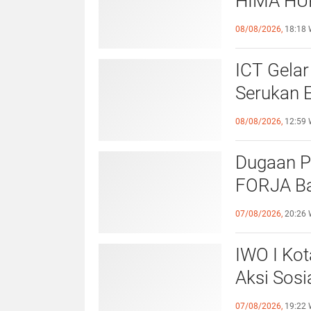
HIMA HU
EKSISTE
08/08/2026,
18:18 
UNIVERS
ICT Gelar
Serukan 
Priorita
08/08/2026,
12:59 
Belum Sa
Dugaan P
FORJA Ba
Evaluasi
07/08/2026,
20:26 
IWO I Kot
Aksi Sosi
untuk Al
07/08/2026,
19:22 