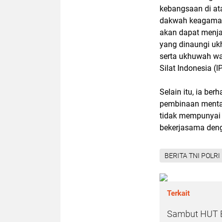
kebangsaan di ata
dakwah keagamaan
akan dapat menja
yang dinaungi uk
serta ukhuwah wa
Silat Indonesia (IP
Selain itu, ia be
pembinaan mental 
tidak mempunyai b
bekerjasama deng
BERITA TNI POLRI
Terkait
Sambut HUT B