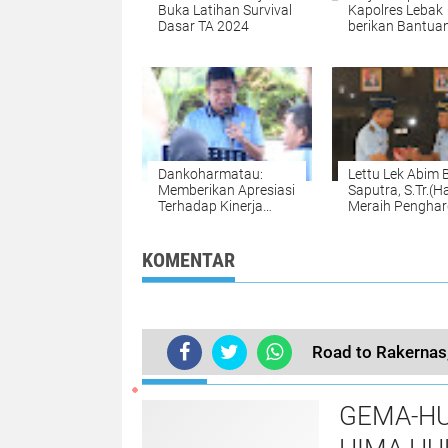
Buka Latihan Survival
Kapolres Lebak
Dasar TA 2024
berikan Bantuan
Keluarga Pender
Kaki Gajah di D
Jagabaya
Dankoharmatau:
Lettu Lek Abim
Memberikan Apresiasi
Saputra, S.Tr.(H
Terhadap Kinerja
Meraih Pengha
Personel Koharmatau
Terbaik KIBA Pe
A-4
KOMENTAR
Road to Rakernas,
TERKINI
GEMA-HU