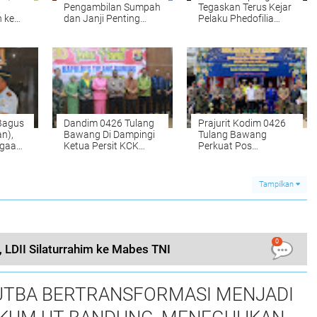
Pengambilan Sumpah
Tegaskan Terus Kejar
 ke
dan Janji Penting
Pelaku Phedofilia
ita
dalam Menjamin
Robatal Sampai
esa
Pelaksanaan Tugas
Ketemu
 Bagus
Dandim 0426 Tulang
Prajurit Kodim 0426
an),
Bawang Di Dampingi
Tulang Bawang
rgaan
Ketua Persit KCK
Perkuat Pos
rancis
Cabang XLlX Dim
Pengamanan Natal
0426 Hadiri Pisah
Dan Nataru 2023-
Sambut Kapolres
2024
Tampilkan
Tulang Bawang
0
 LDII Silaturrahim ke Mabes TNI
TBA BERTRANSFORMASI MENJADI