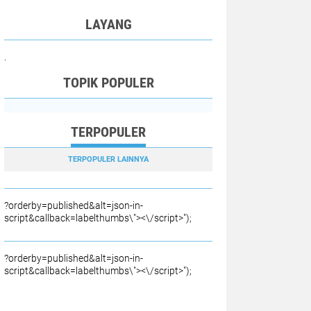
LAYANG
.
TOPIK POPULER
TERPOPULER
TERPOPULER LAINNYA
?orderby=published&alt=json-in-
script&callback=labelthumbs\"><\/script>");
?orderby=published&alt=json-in-
script&callback=labelthumbs\"><\/script>");