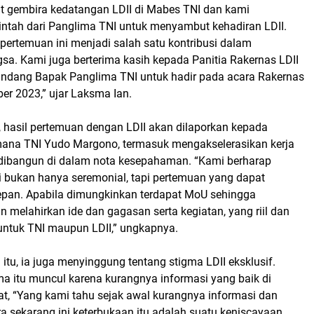
 gembira kedatangan LDII di Mabes TNI dan kami
ntah dari Panglima TNI untuk menyambut kehadiran LDII.
rtemuan ini menjadi salah satu kontribusi dalam
. Kami juga berterima kasih kepada Panitia Rakernas LDII
ndang Bapak Panglima TNI untuk hadir pada acara Rakernas
er 2023,” ujar Laksma Ian.
hasil pertemuan dengan LDII akan dilaporkan kepada
ana TNI Yudo Margono, termasuk mengakselerasikan kerja
dibangun di dalam nota kesepahaman. “Kami berharap
i bukan hanya seremonial, tapi pertemuan yang dapat
depan. Apabila dimungkinkan terdapat MoU sehingga
n melahirkan ide dan gagasan serta kegiatan, yang riil dan
untuk TNI maupun LDII,” ungkapnya.
tu, ia juga menyinggung tentang stigma LDII eksklusif.
ma itu muncul karena kurangnya informasi yang baik di
t, “Yang kami tahu sejak awal kurangnya informasi dan
ra sekarang ini keterbukaan itu adalah suatu keniscayaan