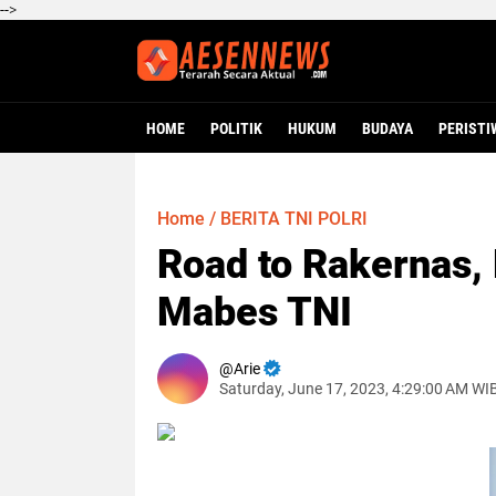
-->
HOME
POLITIK
HUKUM
BUDAYA
PERISTI
Home
/
BERITA TNI POLRI
Road to Rakernas, 
Mabes TNI
Arie
Saturday, June 17, 2023, 4:29:00 AM WI