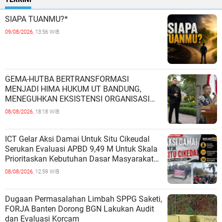
SIAPA TUANMU?*
09/08/2026,
13:56 WIB
GEMA-HUTBA BERTRANSFORMASI
MENJADI HIMA HUKUM UT BANDUNG,
MENEGUHKAN EKSISTENSI ORGANISASI
MAHASISWA HUKUM UNIVERSITAS
08/08/2026,
18:18 WIB
TERBUKA
ICT Gelar Aksi Damai Untuk Situ Cikeudal
Serukan Evaluasi APBD 9,49 M Untuk Skala
Prioritaskan Kebutuhan Dasar Masyarakat
Belum Saat nya Butuh Kawasa
08/08/2026,
12:59 WIB
Dugaan Permasalahan Limbah SPPG Saketi,
FORJA Banten Dorong BGN Lakukan Audit
dan Evaluasi Korcam