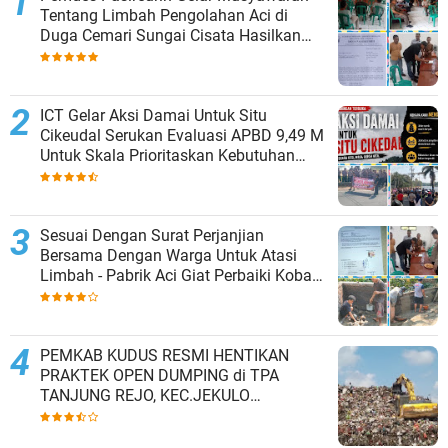
Tentang Limbah Pengolahan Aci di
Duga Cemari Sungai Cisata Hasilkan
Kesepakatan Tutup Sementara
ICT Gelar Aksi Damai Untuk Situ
Cikeudal Serukan Evaluasi APBD 9,49 M
Untuk Skala Prioritaskan Kebutuhan
Dasar Masyarakat Belum Saat nya
Butuh Kawasan wisata
Sesuai Dengan Surat Perjanjian
Bersama Dengan Warga Untuk Atasi
Limbah - Pabrik Aci Giat Perbaiki Kobak
Penampungan Air
PEMKAB KUDUS RESMI HENTIKAN
PRAKTEK OPEN DUMPING di TPA
TANJUNG REJO, KEC.JEKULO
KAB.KUDUS,BERLAKUKAN SISTEM
PENGELOLAAN SAMPAH BARU