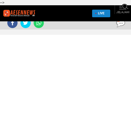
-->
JELAJAHI
LIVE
0