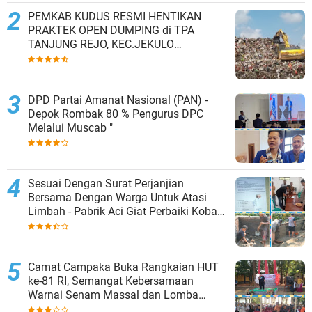
PEMKAB KUDUS RESMI HENTIKAN
PRAKTEK OPEN DUMPING di TPA
TANJUNG REJO, KEC.JEKULO
KAB.KUDUS,BERLAKUKAN SISTEM
PENGELOLAAN SAMPAH BARU
DPD Partai Amanat Nasional (PAN) -
Depok Rombak 80 % Pengurus DPC
Melalui Muscab "
Sesuai Dengan Surat Perjanjian
Bersama Dengan Warga Untuk Atasi
Limbah - Pabrik Aci Giat Perbaiki Kobak
Penampungan Air
Camat Campaka Buka Rangkaian HUT
ke-81 RI, Semangat Kebersamaan
Warnai Senam Massal dan Lomba
Karaoke Perangkat Desa