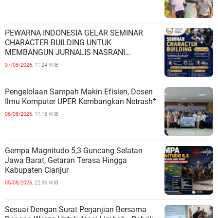
PEWARNA INDONESIA GELAR SEMINAR
CHARACTER BUILDING UNTUK
MEMBANGUN JURNALIS NASRANI
BERINTEGRITAS DAN BERDAMPAK*
07/08/2026,
11:24 WIB
Pengelolaan Sampah Makin Efisien, Dosen
Ilmu Komputer UPER Kembangkan Netrash*
06/08/2026,
17:18 WIB
Gempa Magnitudo 5,3 Guncang Selatan
Jawa Barat, Getaran Terasa Hingga
Kabupaten Cianjur
05/08/2026,
22:36 WIB
Sesuai Dengan Surat Perjanjian Bersama