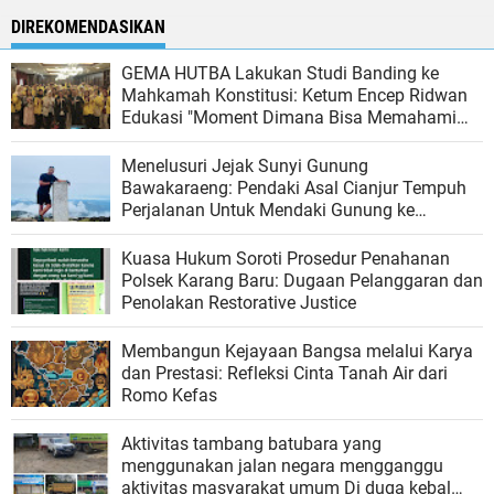
DIREKOMENDASIKAN
GEMA HUTBA Lakukan Studi Banding ke
Mahkamah Konstitusi: Ketum Encep Ridwan
Edukasi "Moment Dimana Bisa Memahami
Hukum Lebih Luas".
‎Menelusuri Jejak Sunyi Gunung
Bawakaraeng: Pendaki Asal Cianjur Tempuh
Perjalanan Untuk Mendaki Gunung ke
Sulawesi Selatan‎
Kuasa Hukum Soroti Prosedur Penahanan
Polsek Karang Baru: Dugaan Pelanggaran dan
Penolakan Restorative Justice
Membangun Kejayaan Bangsa melalui Karya
dan Prestasi: Refleksi Cinta Tanah Air dari
Romo Kefas
Aktivitas tambang batubara yang
menggunakan jalan negara mengganggu
aktivitas masyarakat umum Di duga kebal