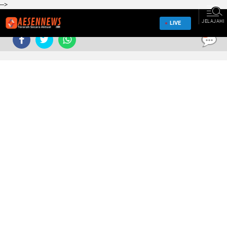
-->
JELAJAHI
LIVE
0