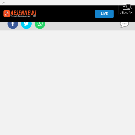
-->
JELAJAHI
LIVE
0