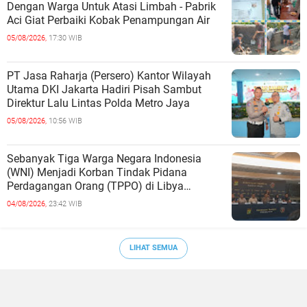
Dengan Warga Untuk Atasi Limbah - Pabrik
Aci Giat Perbaiki Kobak Penampungan Air
05/08/2026,
17:30 WIB
PT Jasa Raharja (Persero) Kantor Wilayah
Utama DKI Jakarta Hadiri Pisah Sambut
Direktur Lalu Lintas Polda Metro Jaya
05/08/2026,
10:56 WIB
Sebanyak Tiga Warga Negara Indonesia
(WNI) Menjadi Korban Tindak Pidana
Perdagangan Orang (TPPO) di Libya
Berhasil Dipulangkan Ke - Indonesia. Mereka
04/08/2026,
23:42 WIB
LIHAT SEMUA