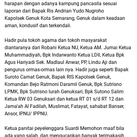
harapan dengan adanya kampung pancasila sesuai
laporan dari Bapak Ris Andrian Yudo Nugroho
Kapolsek Genuk Kota Semarang, Genuk dalam keadaan
aman, kondusif dan terkendali.
Hadir pula tokoh agama dan tokoh masyarakat
diantaranya dari Robani Ketua NU, Ketua AM. Jumai Ketua
Muhammadiyah, Bpk Indarwanto Ketua LDII, Ketua Bpk
Agus Hariyadi Sek. Madlaul Anwar, PP, Lindu Aji dan
pengurus ormas-ormas lain nya. Hadir juga seperti Bapak
Suroto Camat Genuk, Bapak RIS Kapolsek Genuk,
Komandan Bejo Ratmoni Daramil Genuk, Bpk Sutrisno
LPMK, Bpk Sutrisno lurah Genuksari, Bpk Sutono Salim
Ketua RW 03 Genuksari dan ketua RT 01 s/d RT 12 dan
Jama'ah Al Fadilah, Muslimat, Fatayat, sahabat Banser,
Ansor, IPNU/ IPPNU.
Ketua panitai peyelenggara Suardi Memohon maaf bila
ada yang salah, dan mengucapkan banyak terimakasih