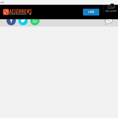
-->
JELAJAHI
LIVE
0