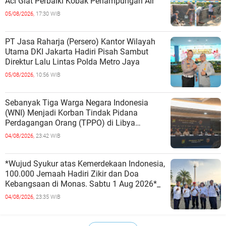
Aci Giat Perbaiki Kobak Penampungan Air
05/08/2026,
17:30 WIB
PT Jasa Raharja (Persero) Kantor Wilayah
Utama DKI Jakarta Hadiri Pisah Sambut
Direktur Lalu Lintas Polda Metro Jaya
05/08/2026,
10:56 WIB
Sebanyak Tiga Warga Negara Indonesia
(WNI) Menjadi Korban Tindak Pidana
Perdagangan Orang (TPPO) di Libya
Berhasil Dipulangkan Ke - Indonesia. Mereka
04/08/2026,
23:42 WIB
*Wujud Syukur atas Kemerdekaan Indonesia,
100.000 Jemaah Hadiri Zikir dan Doa
Kebangsaan di Monas. Sabtu 1 Aug 2026*_
04/08/2026,
23:35 WIB