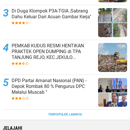
Di Duga Klompok P3A-TGIA ,Sabrang
Dahu Keluar Dari Acuan Gambar Kerja"
PEMKAB KUDUS RESMI HENTIKAN
PRAKTEK OPEN DUMPING di TPA
TANJUNG REJO, KEC.JEKULO
KAB.KUDUS,BERLAKUKAN SISTEM
PENGELOLAAN SAMPAH BARU
DPD Partai Amanat Nasional (PAN) -
Depok Rombak 80 % Pengurus DPC
Melalui Muscab "
TERPOPULER LAINNYA
JELAJAHI