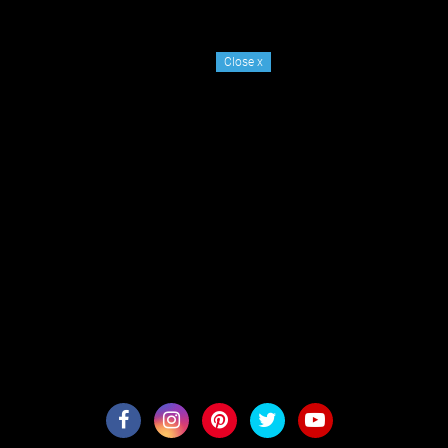
Close
x