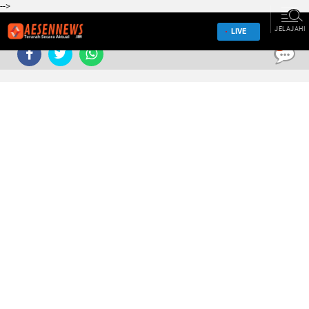
-->
JELAJAHI
LIVE
0