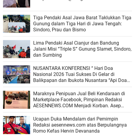
Tiga Pendaki Asal Jawa Barat Taklukkan Tiga
Gunung dalam Tiga Hari di Jawa Tengah:
Sindoro, Prau dan Bismo
Lima Pendaki Asal Cianjur dan Bandung
Jalani Misi “Triple S” Gunung Slamet, Sindoro,
dan Sumbing
NUSANTARA KONFERENSI “ Hari Doa
Nasional 2026 Tuai Sukses Di Gelar di
Balikpapan dan Ibukota Nusantara “Api Doa
dan Penginjilan Terus Menyala Dari IKN
Kaltim sampai ke Bangsa Bangsa”
Maraknya Penipuan Jual Beli Kendaraan di
Marketplace Facebook, Pimpinan Redaksi
AESENNEWS.COM Menjadi Korban. Asep
"Saya Koordinasikam dengan Polda Jabar"
Ucapan Duka Mendalam dari Pemimpin
Redaksi aesennews.com atas Berpulangnya
Romo Kefas Hervin Devananda