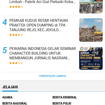
Limbah - Pabrik Aci Giat Perbaiki Kobak
Penampungan Air
PEMKAB KUDUS RESMI HENTIKAN
PRAKTEK OPEN DUMPING di TPA
TANJUNG REJO, KEC.JEKULO
KAB.KUDUS,BERLAKUKAN SISTEM
PENGELOLAAN SAMPAH BARU
PEWARNA INDONESIA GELAR SEMINAR
CHARACTER BUILDING UNTUK
MEMBANGUN JURNALIS NASRANI
BERINTEGRITAS DAN BERDAMPAK*
TERPOPULER LAINNYA
JELAJAHI
AGAMA
BERITA KRIMINAL
BERITA NASIONAL
BERITA POLRI