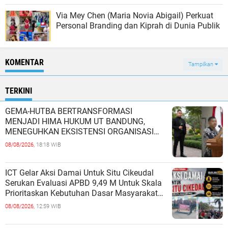
Via Mey Chen (Maria Novia Abigail) Perkuat
Personal Branding dan Kiprah di Dunia Publik
KOMENTAR
Tampilkan
TERKINI
GEMA-HUTBA BERTRANSFORMASI
MENJADI HIMA HUKUM UT BANDUNG,
MENEGUHKAN EKSISTENSI ORGANISASI
MAHASISWA HUKUM UNIVERSITAS
08/08/2026,
18:18 WIB
TERBUKA
ICT Gelar Aksi Damai Untuk Situ Cikeudal
Serukan Evaluasi APBD 9,49 M Untuk Skala
Prioritaskan Kebutuhan Dasar Masyarakat
Belum Saat nya Butuh Kawasa
08/08/2026,
12:59 WIB