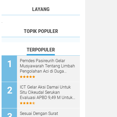
LAYANG
.
TOPIK POPULER
TERPOPULER
Pemdes Pasireurih Gelar
Musyawarah Tentang Limbah
Pengolahan Aci di Duga
Cemari Sungai Cisata
Hasilkan Kesepakatan Tutup
Sementara
ICT Gelar Aksi Damai Untuk
Situ Cikeudal Serukan
Evaluasi APBD 9,49 M Untuk
Skala Prioritaskan Kebutuhan
Dasar Masyarakat Belum Saat
nya Butuh Kawasan wisata
Sesuai Dengan Surat