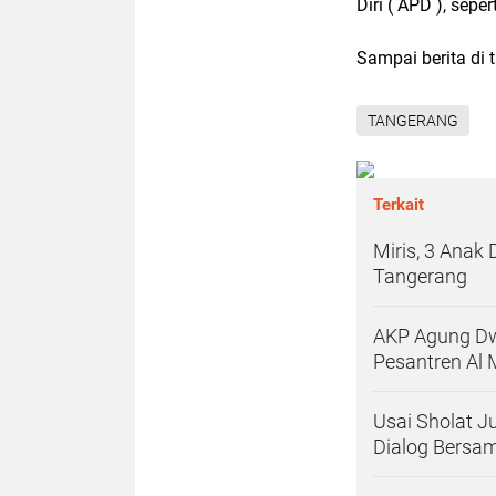
Diri ( APD ), sepe
Sampai berita di 
TANGERANG
Terkait
Miris, 3 Anak
Tangerang
AKP Agung Dw
Pesantren Al
Usai Sholat J
Dialog Bersam