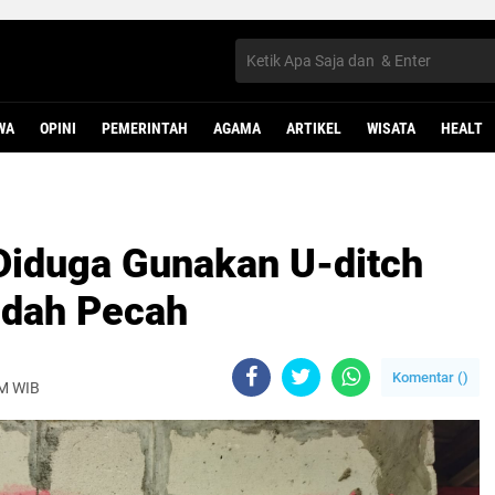
WA
OPINI
PEMERINTAH
AGAMA
ARTIKEL
WISATA
HEALT
Diduga Gunakan U-ditch
udah Pecah
Komentar (
)
AM WIB