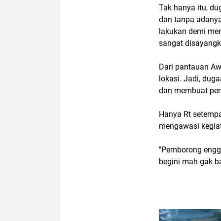
Tak hanya itu, d
dan tanpa adanya
lakukan demi meng
sangat disayangka
Dari pantauan Awa
lokasi. Jadi, dug
dan membuat pem
Hanya Rt setempa
mengawasi kegia
"Pemborong engga
begini mah gak ba