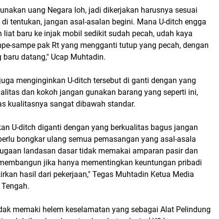
unakan uang Negara loh, jadi dikerjakan harusnya sesuai
i tentukan, jangan asal-asalan begini. Mana U-ditch engga
 liat baru ke injak mobil sedikit sudah pecah, udah kaya
mpe-sampe pak Rt yang mengganti tutup yang pecah, dengan
g baru datang," Ucap Muhtadin.
juga menginginkan U-ditch tersebut di ganti dengan yang
alitas dan kokoh jangan gunakan barang yang seperti ini,
elas kualitasnya sangat dibawah standar.
an U-ditch diganti dengan yang berkualitas bagus jangan
au perlu bongkar ulang semua pemasangan yang asal-asala
 dugaan landasan dasar tidak memakai amparan pasir dan
 membangun jika hanya mementingkan keuntungan pribadi
rkan hasil dari pekerjaan," Tegas Muhtadin Ketua Media
 Tengah.
tidak memaki helem keselamatan yang sebagai Alat Pelindung