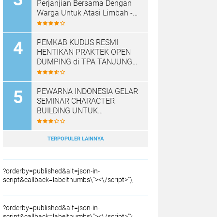
Perjanjian Bersama Dengan
Warga Untuk Atasi Limbah -
Pabrik Aci Giat Perbaiki Kobak
Penampungan Air
PEMKAB KUDUS RESMI
HENTIKAN PRAKTEK OPEN
DUMPING di TPA TANJUNG
REJO, KEC.JEKULO
KAB.KUDUS,BERLAKUKAN
SISTEM PENGELOLAAN
PEWARNA INDONESIA GELAR
SAMPAH BARU
SEMINAR CHARACTER
BUILDING UNTUK
MEMBANGUN JURNALIS
NASRANI BERINTEGRITAS
DAN BERDAMPAK*
TERPOPULER LAINNYA
?orderby=published&alt=json-in-
script&callback=labelthumbs\"><\/script>");
?orderby=published&alt=json-in-
script&callback=labelthumbs\"><\/script>");