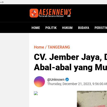
-->
HOME
POLITIK
HUKUM
BUDAYA
PERISTI
Home
/
TANGERANG
CV. Jember Jaya, 
Abal-abal yang M
Unknown
Thursday, December 21, 2023, 9:56:00 