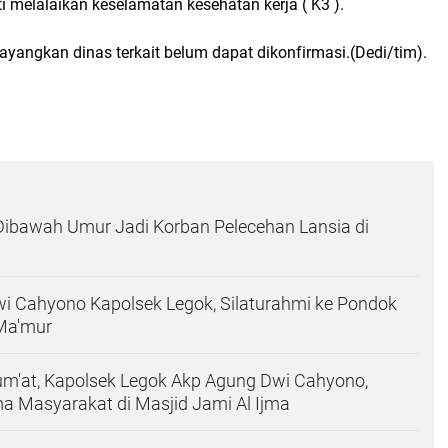
rti melalaikan keselamatan kesehatan kerja ( K3 ).
tayangkan dinas terkait belum dapat dikonfirmasi.(Dedi/tim).
 Dibawah Umur Jadi Korban Pelecehan Lansia di
i Cahyono Kapolsek Legok, Silaturahmi ke Pondok
 Ma'mur
um'at, Kapolsek Legok Akp Agung Dwi Cahyono,
a Masyarakat di Masjid Jami Al Ijma