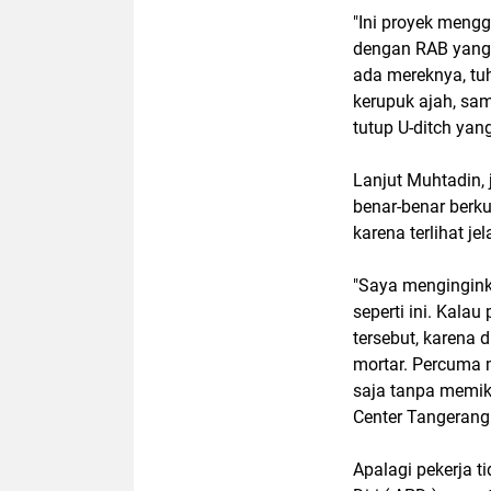
"Ini proyek mengg
dengan RAB yang d
ada mereknya, tuh
kerupuk ajah, sa
tutup U-ditch yan
Lanjut Muhtadin, 
benar-benar berku
karena terlihat j
"Saya mengingink
seperti ini. Kal
tersebut, karena
mortar. Percuma
saja tanpa memiki
Center Tangerang
Apalagi pekerja 