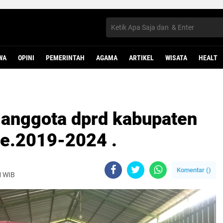
WA
OPINI
PEMERINTAH
AGAMA
ARTIKEL
WISATA
HEALT
k anggota dprd kabupaten
de.2019-2024 .
Komentar (
)
M WIB