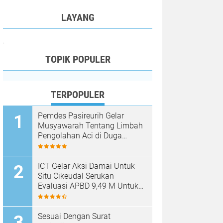
LAYANG
.
TOPIK POPULER
TERPOPULER
Pemdes Pasireurih Gelar
Musyawarah Tentang Limbah
Pengolahan Aci di Duga
Cemari Sungai Cisata
Hasilkan Kesepakatan Tutup
Sementara
ICT Gelar Aksi Damai Untuk
Situ Cikeudal Serukan
Evaluasi APBD 9,49 M Untuk
Skala Prioritaskan Kebutuhan
Dasar Masyarakat Belum Saat
nya Butuh Kawasan wisata
Sesuai Dengan Surat