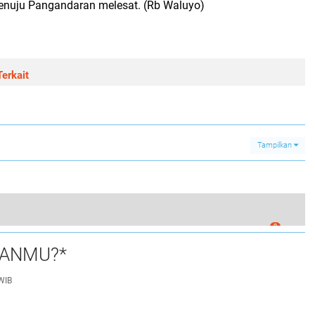
enuju Pangandaran melesat. (Rb Waluyo)
erkait
Tampilkan
0
kabupaten Pangandaran priode.2019-2024 .
UANMU?*
WIB