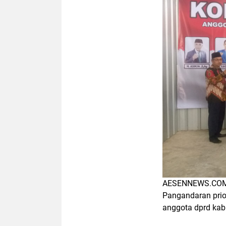
AESENNEWS.COM, P
Pangandaran prio
anggota dprd ka