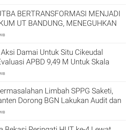
TBA BERTRANSFORMASI MENJADI
KUM UT BANDUNG, MENEGUHKAN
NSI ORGANISASI MAHASISWA HUKUM
WIB
ITAS TERBUKA
 Aksi Damai Untuk Situ Cikeudal
Evaluasi APBD 9,49 M Untuk Skala
skan Kebutuhan Dasar Masyarakat
WIB
at nya Butuh Kawasa
ermasalahan Limbah SPPG Saketi,
nten Dorong BGN Lakukan Audit dan
 Korcam
WIB
a Bekasi Peringati HUT ke-4 Lewat