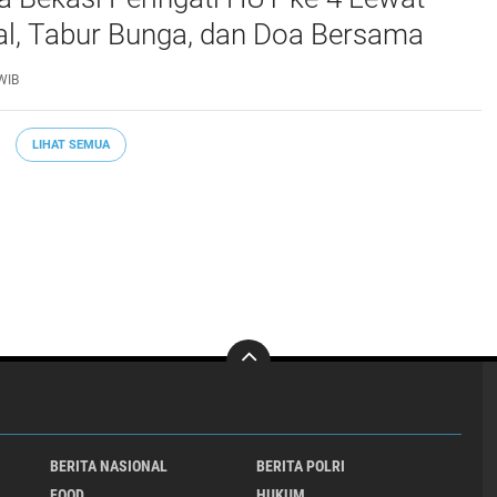
al, Tabur Bunga, dan Doa Bersama
marhum Anggota
WIB
LIHAT SEMUA
BERITA NASIONAL
BERITA POLRI
FOOD
HUKUM