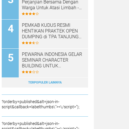
Perjanjian Bersama Dengan
Warga Untuk Atasi Limbah -
Pabrik Aci Giat Perbaiki Kobak
Penampungan Air
PEMKAB KUDUS RESMI
HENTIKAN PRAKTEK OPEN
DUMPING di TPA TANJUNG
REJO, KEC.JEKULO
KAB.KUDUS,BERLAKUKAN
SISTEM PENGELOLAAN
PEWARNA INDONESIA GELAR
SAMPAH BARU
SEMINAR CHARACTER
BUILDING UNTUK
MEMBANGUN JURNALIS
NASRANI BERINTEGRITAS
DAN BERDAMPAK*
TERPOPULER LAINNYA
?orderby=published&alt=json-in-
script&callback=labelthumbs\"><\/script>");
?orderby=published&alt=json-in-
script&callback=labelthumbs\"><\/script>");