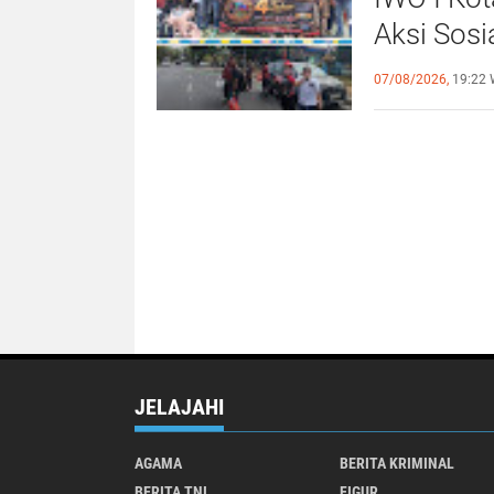
Aksi Sosi
untuk Al
07/08/2026,
19:22 
JELAJAHI
AGAMA
BERITA KRIMINAL
BERITA TNI
FIGUR