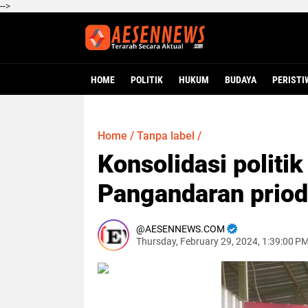
-->
HOME
POLITIK
HUKUM
BUDAYA
PERISTI
Home
/
Tanpa label
/
Konsolidasi politi
Pangandaran prio
AESENNEWS.COM
Thursday, February 29, 2024, 1:39:00 P