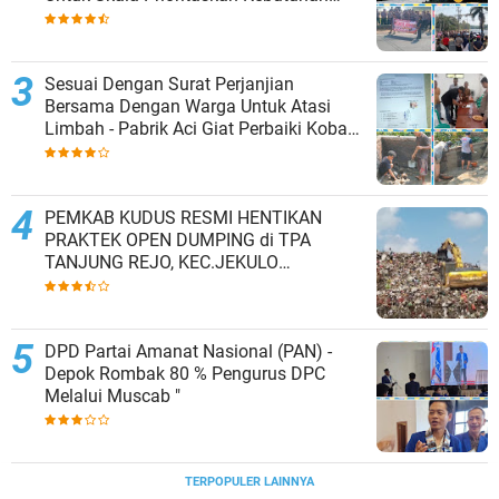
Dasar Masyarakat Belum Saat nya
Butuh Kawasan wisata
Sesuai Dengan Surat Perjanjian
Bersama Dengan Warga Untuk Atasi
Limbah - Pabrik Aci Giat Perbaiki Kobak
Penampungan Air
PEMKAB KUDUS RESMI HENTIKAN
PRAKTEK OPEN DUMPING di TPA
TANJUNG REJO, KEC.JEKULO
KAB.KUDUS,BERLAKUKAN SISTEM
PENGELOLAAN SAMPAH BARU
DPD Partai Amanat Nasional (PAN) -
Depok Rombak 80 % Pengurus DPC
Melalui Muscab "
TERPOPULER LAINNYA