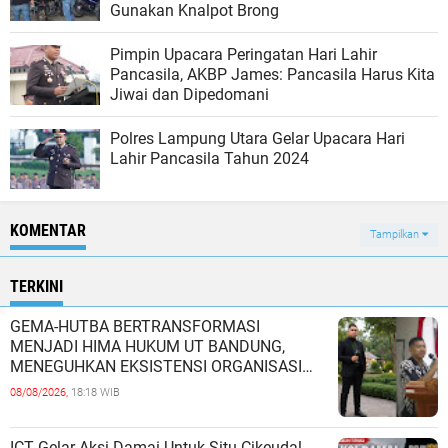
Gunakan Knalpot Brong
Pimpin Upacara Peringatan Hari Lahir
Pancasila, AKBP James: Pancasila Harus Kita
Jiwai dan Dipedomani
Polres Lampung Utara Gelar Upacara Hari
Lahir Pancasila Tahun 2024
KOMENTAR
Tampilkan
TERKINI
GEMA-HUTBA BERTRANSFORMASI
MENJADI HIMA HUKUM UT BANDUNG,
MENEGUHKAN EKSISTENSI ORGANISASI
MAHASISWA HUKUM UNIVERSITAS
08/08/2026,
18:18 WIB
TERBUKA
ICT Gelar Aksi Damai Untuk Situ Cikeudal