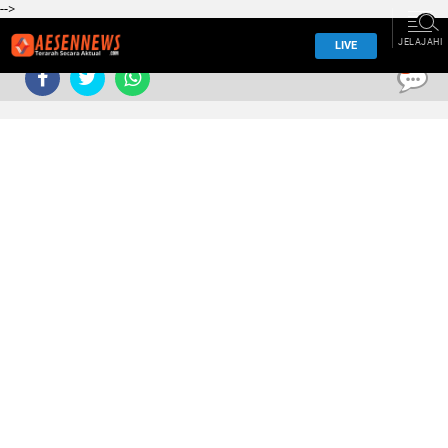
-->
JELAJAHI
LIVE
0