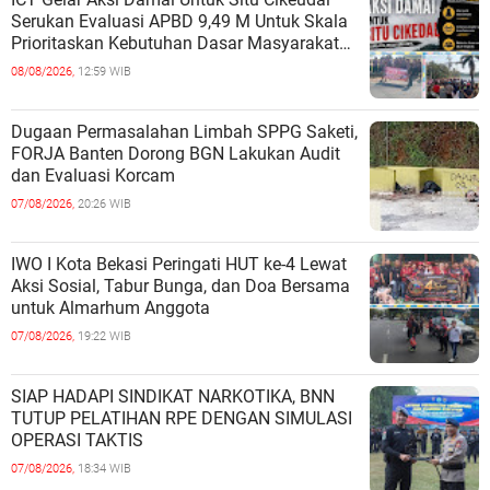
Serukan Evaluasi APBD 9,49 M Untuk Skala
Prioritaskan Kebutuhan Dasar Masyarakat
Belum Saat nya Butuh Kawasa
08/08/2026,
12:59 WIB
Dugaan Permasalahan Limbah SPPG Saketi,
FORJA Banten Dorong BGN Lakukan Audit
dan Evaluasi Korcam
07/08/2026,
20:26 WIB
IWO I Kota Bekasi Peringati HUT ke-4 Lewat
Aksi Sosial, Tabur Bunga, dan Doa Bersama
untuk Almarhum Anggota
07/08/2026,
19:22 WIB
SIAP HADAPI SINDIKAT NARKOTIKA, BNN
TUTUP PELATIHAN RPE DENGAN SIMULASI
OPERASI TAKTIS
07/08/2026,
18:34 WIB