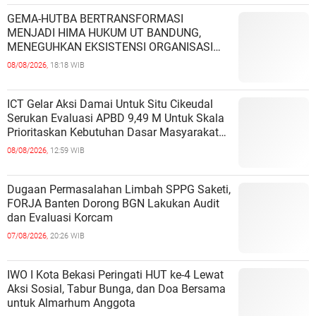
GEMA-HUTBA BERTRANSFORMASI
MENJADI HIMA HUKUM UT BANDUNG,
MENEGUHKAN EKSISTENSI ORGANISASI
MAHASISWA HUKUM UNIVERSITAS
08/08/2026,
18:18 WIB
TERBUKA
ICT Gelar Aksi Damai Untuk Situ Cikeudal
Serukan Evaluasi APBD 9,49 M Untuk Skala
Prioritaskan Kebutuhan Dasar Masyarakat
Belum Saat nya Butuh Kawasa
08/08/2026,
12:59 WIB
Dugaan Permasalahan Limbah SPPG Saketi,
FORJA Banten Dorong BGN Lakukan Audit
dan Evaluasi Korcam
07/08/2026,
20:26 WIB
IWO I Kota Bekasi Peringati HUT ke-4 Lewat
Aksi Sosial, Tabur Bunga, dan Doa Bersama
untuk Almarhum Anggota