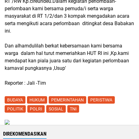
RT /RW Kp.cireundeu.Dalam kegiatan perlombaan-
perlombaan kami bersama pemuda/i serta warga
masyarakat di RT 1/2/dan 3 kompak mengadakan acara
serta mengikuti acara perlombaan ditingkat desa Babakan
ini.
Dan alhamdulilah berkat kebersamaan kami bersama
warga dalam hal turut memeriahkan HUT RI ini ,Kp.kami
mendapat kan piala juara satu dari kegiatan perlombaan
karnaval pungkasnya ,Usup'
Reporter : Jali -Tim
BUDAYA
HUKUM
PEMERINTAHAN
PERISTIWA
POLITIK
POLRI
SOSIAL
TNI
DIREKOMENDASIKAN