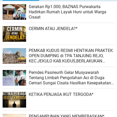
Gerakan Rp1.000, BAZNAS Purwakarta
Hadirkan Rumah Layak Huni untuk Warga
Cisaat
CERMIN ATAU JENDELA?*
PEMKAB KUDUS RESMI HENTIKAN PRAKTEK
OPEN DUMPING di TPA TANJUNG REJO,
KEC.JEKULO KAB.KUDUS,BERLAKUKAN
SISTEM PENGELOLAAN SAMPAH BARU
Pemdes Pasireurih Gelar Musyawarah
Tentang Limbah Pengolahan Aci di Duga
Cemari Sungai Cisata Hasilkan Kesepakatan
Tutup Sementara
KETIKA PENJAGA IKUT TERGODA*
PENGAMPUNAN YANG MEMBEBASKAN*