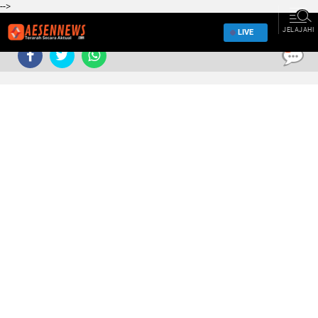
-->
JELAJAHI
LIVE
0