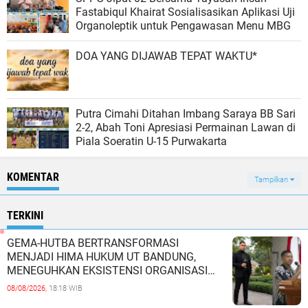
Fastabiqul Khairat Sosialisasikan Aplikasi Uji
Organoleptik untuk Pengawasan Menu MBG
DOA YANG DIJAWAB TEPAT WAKTU*
Putra Cimahi Ditahan Imbang Saraya BB Sari
2-2, Abah Toni Apresiasi Permainan Lawan di
Piala Soeratin U-15 Purwakarta
KOMENTAR
Tampilkan
TERKINI
GEMA-HUTBA BERTRANSFORMASI
MENJADI HIMA HUKUM UT BANDUNG,
MENEGUHKAN EKSISTENSI ORGANISASI
MAHASISWA HUKUM UNIVERSITAS
08/08/2026,
18:18 WIB
TERBUKA