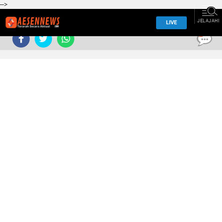
-->
JELAJAHI
LIVE
0