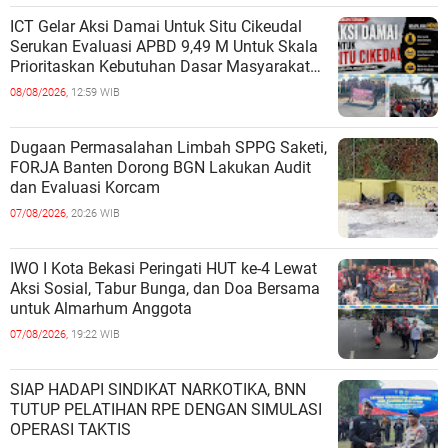
ICT Gelar Aksi Damai Untuk Situ Cikeudal
Serukan Evaluasi APBD 9,49 M Untuk Skala
Prioritaskan Kebutuhan Dasar Masyarakat
Belum Saat nya Butuh Kawasa
08/08/2026,
12:59 WIB
Dugaan Permasalahan Limbah SPPG Saketi,
FORJA Banten Dorong BGN Lakukan Audit
dan Evaluasi Korcam
07/08/2026,
20:26 WIB
IWO I Kota Bekasi Peringati HUT ke-4 Lewat
Aksi Sosial, Tabur Bunga, dan Doa Bersama
untuk Almarhum Anggota
07/08/2026,
19:22 WIB
SIAP HADAPI SINDIKAT NARKOTIKA, BNN
TUTUP PELATIHAN RPE DENGAN SIMULASI
OPERASI TAKTIS