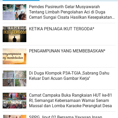
Pemdes Pasireurih Gelar Musyawarah
Tentang Limbah Pengolahan Aci di Duga
Cemari Sungai Cisata Hasilkan Kesepakatan
Tutup Sementara
KETIKA PENJAGA IKUT TERGODA*
PENGAMPUNAN YANG MEMBEBASKAN*
Di Duga Klompok P3A-TGIA ,Sabrang Dahu
Keluar Dari Acuan Gambar Kerja"
Camat Campaka Buka Rangkaian HUT ke-81
RI, Semangat Kebersamaan Warnai Senam
Massal dan Lomba Karaoke Perangkat Desa
SPPG Jiput 02 Bersama Yayasan Insan