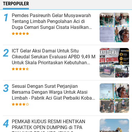
TERPOPULER
Pemdes Pasireurih Gelar Musyawarah
Tentang Limbah Pengolahan Aci di
Duga Cemari Sungai Cisata Hasilkan
Kesepakatan Tutup Sementara
ICT Gelar Aksi Damai Untuk Situ
Cikeudal Serukan Evaluasi APBD 9,49 M
Untuk Skala Prioritaskan Kebutuhan
Dasar Masyarakat Belum Saat nya
Butuh Kawasan wisata
Sesuai Dengan Surat Perjanjian
Bersama Dengan Warga Untuk Atasi
Limbah - Pabrik Aci Giat Perbaiki Kobak
Penampungan Air
PEMKAB KUDUS RESMI HENTIKAN
PRAKTEK OPEN DUMPING di TPA