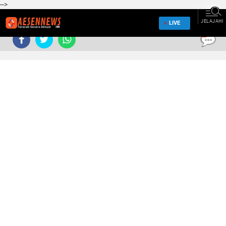
-->
JELAJAHI
LIVE
0