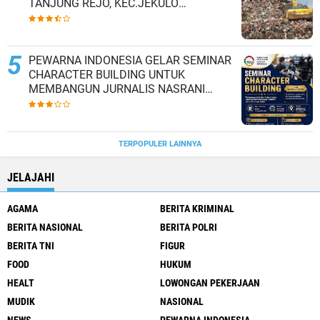
TANJUNG REJO, KEC.JEKULO
KAB.KUDUS,BERLAKUKAN SISTEM
PENGELOLAAN SAMPAH BARU
PEWARNA INDONESIA GELAR SEMINAR
CHARACTER BUILDING UNTUK
MEMBANGUN JURNALIS NASRANI
BERINTEGRITAS DAN BERDAMPAK*
TERPOPULER LAINNYA
JELAJAHI
AGAMA
BERITA KRIMINAL
BERITA NASIONAL
BERITA POLRI
BERITA TNI
FIGUR
FOOD
HUKUM
HEALT
LOWONGAN PEKERJAAN
MUDIK
NASIONAL
NEWS
PEWARNA INDONESIA