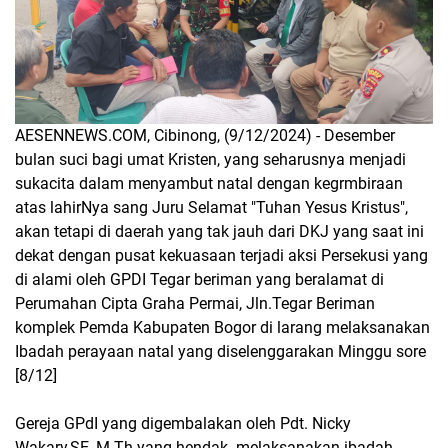
AESENNEWS.COM, Cibinong, (9/12/2024) - Desember
bulan suci bagi umat Kristen, yang seharusnya menjadi
sukacita dalam menyambut natal dengan kegrmbiraan
atas lahirNya sang Juru Selamat "Tuhan Yesus Kristus",
akan tetapi di daerah yang tak jauh dari DKJ yang saat ini
dekat dengan pusat kekuasaan terjadi aksi Persekusi yang
di alami oleh GPDI Tegar beriman yang beralamat di
Perumahan Cipta Graha Permai, Jln.Tegar Beriman
komplek Pemda Kabupaten Bogor di larang melaksanakan
Ibadah perayaan natal yang diselenggarakan Minggu sore
[8/12]
Gereja GPdI yang digembalakan oleh Pdt. Nicky
Wakary,SE.,M.Th yang hendak melaksanakan ibadah