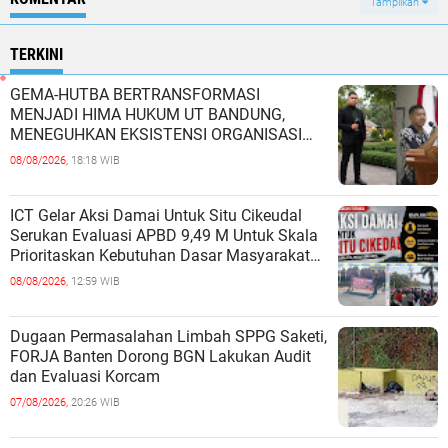
Tampilkan
TERKINI
GEMA-HUTBA BERTRANSFORMASI
MENJADI HIMA HUKUM UT BANDUNG,
MENEGUHKAN EKSISTENSI ORGANISASI
MAHASISWA HUKUM UNIVERSITAS
08/08/2026,
18:18 WIB
TERBUKA
ICT Gelar Aksi Damai Untuk Situ Cikeudal
Serukan Evaluasi APBD 9,49 M Untuk Skala
Prioritaskan Kebutuhan Dasar Masyarakat
Belum Saat nya Butuh Kawasa
08/08/2026,
12:59 WIB
Dugaan Permasalahan Limbah SPPG Saketi,
FORJA Banten Dorong BGN Lakukan Audit
dan Evaluasi Korcam
07/08/2026,
20:26 WIB