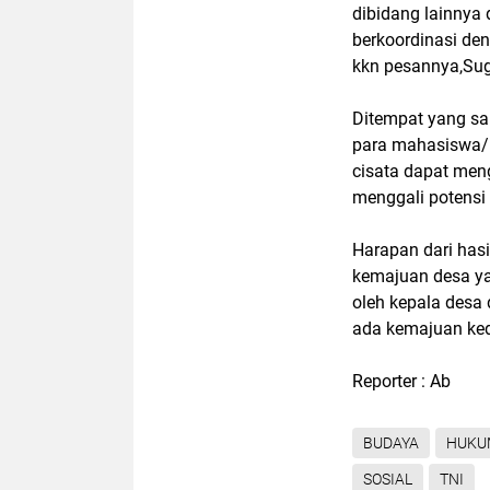
dibidang lainnya
berkoordinasi de
kkn pesannya,Su
Ditempat yang sa
para mahasiswa/i
cisata dapat men
menggali potensi
Harapan dari has
kemajuan desa ya
oleh kepala desa
ada kemajuan ked
Reporter : Ab
BUDAYA
HUKU
SOSIAL
TNI