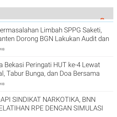
0
siswa Untirta Serang Untuk di 7 Desa
ermasalahan Limbah SPPG Saketi,
nten Dorong BGN Lakukan Audit dan
 Korcam
WIB
a Bekasi Peringati HUT ke-4 Lewat
al, Tabur Bunga, dan Doa Bersama
marhum Anggota
WIB
API SINDIKAT NARKOTIKA, BNN
ELATIHAN RPE DENGAN SIMULASI
 TAKTIS