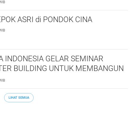
WIB
POK ASRI di PONDOK CINA
WIB
 INDONESIA GELAR SEMINAR
ER BUILDING UNTUK MEMBANGUN
S NASRANI BERINTEGRITAS DAN
WIB
PAK*
LIHAT SEMUA