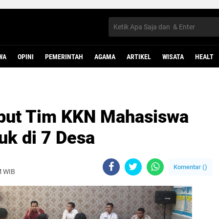
WA
OPINI
PEMERINTAH
AGAMA
ARTIKEL
WISATA
HEALT
but Tim KKN Mahasiswa
uk di 7 Desa
Komentar (
)
M WIB