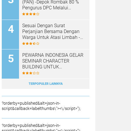
SAMPAH BARU
(PAN) -Depok Rombak 80 %
Pengurus DPC Melalui
Muscab "
Sesuai Dengan Surat
Perjanjian Bersama Dengan
Warga Untuk Atasi Limbah -
Pabrik Aci Giat Perbaiki Kobak
Penampungan Air
PEWARNA INDONESIA GELAR
SEMINAR CHARACTER
BUILDING UNTUK
MEMBANGUN JURNALIS
NASRANI BERINTEGRITAS
DAN BERDAMPAK*
TERPOPULER LAINNYA
?orderby=published&alt=json-in-
script&callback=labelthumbs\"><\/script>");
?orderby=published&alt=json-in-
script&callback=labelthumbs\"><\/script>");