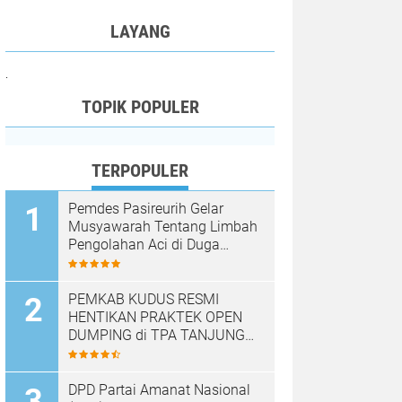
LAYANG
.
TOPIK POPULER
TERPOPULER
Pemdes Pasireurih Gelar
Musyawarah Tentang Limbah
Pengolahan Aci di Duga
Cemari Sungai Cisata
Hasilkan Kesepakatan Tutup
Sementara
PEMKAB KUDUS RESMI
HENTIKAN PRAKTEK OPEN
DUMPING di TPA TANJUNG
REJO, KEC.JEKULO
KAB.KUDUS,BERLAKUKAN
SISTEM PENGELOLAAN
DPD Partai Amanat Nasional