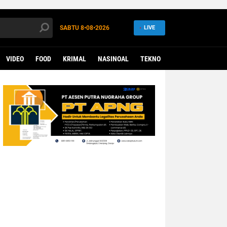
SABTU
8•08•2026
LIVE
VIDEO
FOOD
KRIMAL
NASINOAL
TEKNO