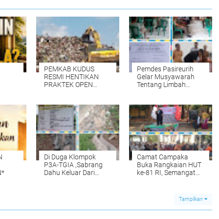
PEMKAB KUDUS
Pemdes Pasireurih
RESMI HENTIKAN
Gelar Musyawarah
PRAKTEK OPEN
Tentang Limbah
DUMPING di TPA
Pengolahan Aci di
TANJUNG REJO,
Duga Cemari Sungai
KEC.JEKULO
Cisata Hasilkan
KAB.KUDUS,BERLAKUKAN
Kesepakatan Tutup
SISTEM
Sementara
PENGELOLAAN
SAMPAH BARU
N
Di Duga Klompok
Camat Campaka
P3A-TGIA ,Sabrang
Buka Rangkaian HUT
*
Dahu Keluar Dari
ke-81 RI, Semangat
Acuan Gambar Kerja"
Kebersamaan Warnai
Senam Massal dan
Lomba Karaoke
Tampilkan
Perangkat Desa