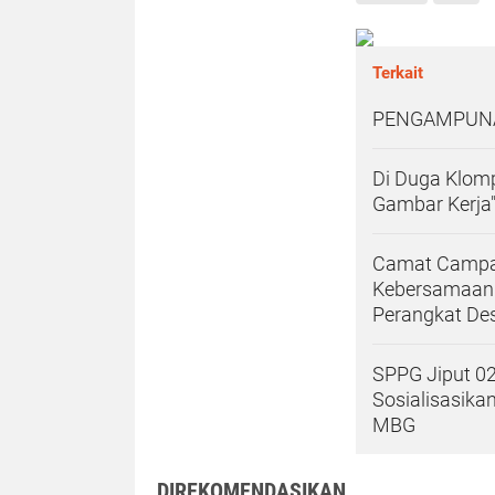
Terkait
PENGAMPUN
Di Duga Klom
Gambar Kerja
Camat Campak
Kebersamaan
Perangkat De
SPPG Jiput 02
Sosialisasika
MBG
DIREKOMENDASIKAN