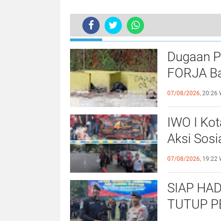
TERKINI
Camat Cisata Sambut Tim KKN Maha
Dugaan P
FORJA Ba
Evaluasi
07/08/2026,
20:26 
IWO I Kot
Aksi Sosi
untuk Al
07/08/2026,
19:22 
SIAP HAD
TUTUP P
OPERASI