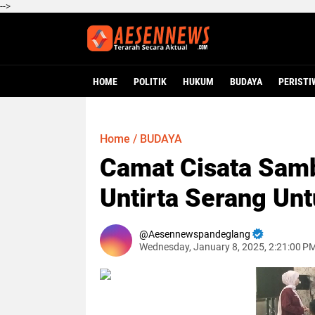
-->
HOME
POLITIK
HUKUM
BUDAYA
PERISTI
Home
/
BUDAYA
Camat Cisata Sam
Untirta Serang Unt
Aesennewspandeglang
Wednesday, January 8, 2025, 2:21:00 P