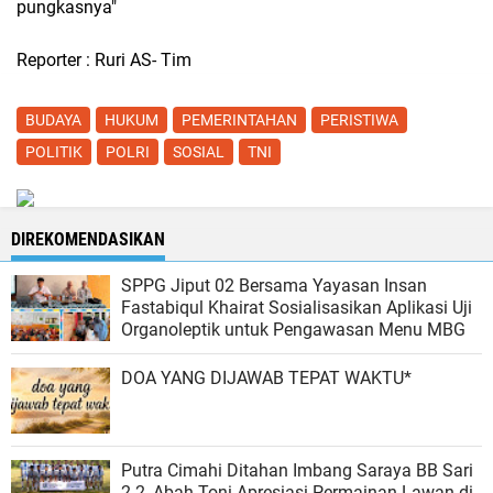
pungkasnya"
Reporter : Ruri AS- Tim
BUDAYA
HUKUM
PEMERINTAHAN
PERISTIWA
POLITIK
POLRI
SOSIAL
TNI
DIREKOMENDASIKAN
SPPG Jiput 02 Bersama Yayasan Insan
Fastabiqul Khairat Sosialisasikan Aplikasi Uji
Organoleptik untuk Pengawasan Menu MBG
DOA YANG DIJAWAB TEPAT WAKTU*
Putra Cimahi Ditahan Imbang Saraya BB Sari
2-2, Abah Toni Apresiasi Permainan Lawan di