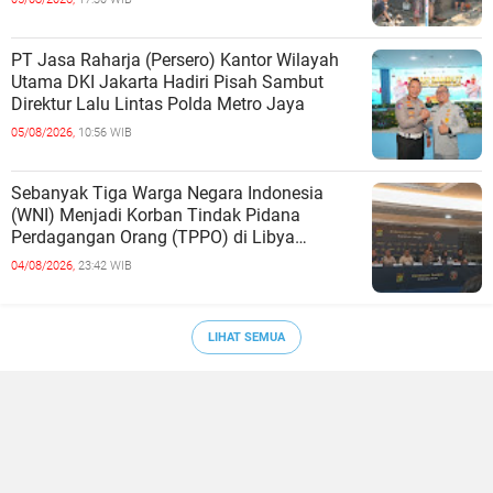
PT Jasa Raharja (Persero) Kantor Wilayah
Utama DKI Jakarta Hadiri Pisah Sambut
Direktur Lalu Lintas Polda Metro Jaya
05/08/2026,
10:56 WIB
Sebanyak Tiga Warga Negara Indonesia
(WNI) Menjadi Korban Tindak Pidana
Perdagangan Orang (TPPO) di Libya
Berhasil Dipulangkan Ke - Indonesia. Mereka
04/08/2026,
23:42 WIB
LIHAT SEMUA