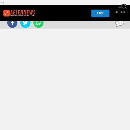
-->
JELAJAHI
LIVE
0