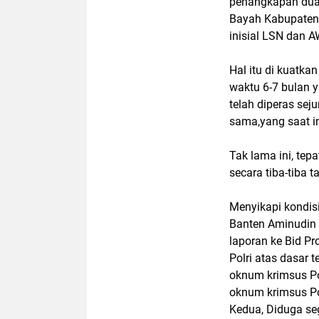
penangkapan dua
Bayah Kabupaten 
inisial LSN dan 
Hal itu di kuatka
waktu 6-7 bulan y
telah diperas se
sama,yang saat 
Tak lama ini, te
secara tiba-tiba 
Menyikapi kondis
Banten Aminudin
laporan ke Bid 
Polri atas dasar 
oknum krimsus Po
oknum krimsus Pol
Kedua, Diduga se