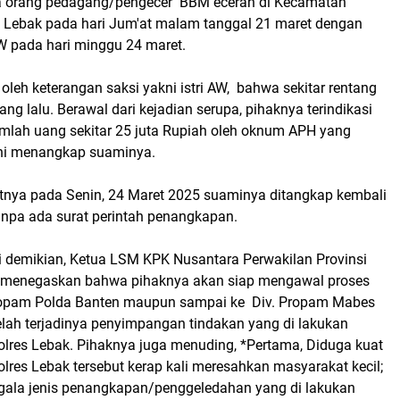
 orang pedagang/pengecer BBM eceran di Kecamatan
Lebak pada hari Jum'at malam tanggal 21 maret dengan
AW pada hari minggu 24 maret.
n oleh keterangan saksi yakni istri AW, bahwa sekitar rentang
ang lalu. Berawal dari kejadian serupa, pihaknya terindikasi
jumlah uang sekitar 25 juta Rupiah oleh oknum APH yang
ini menangkap suaminya.
patnya pada Senin, 24 Maret 2025 suaminya ditangkap kembali
tanpa ada surat perintah penangkapan.
i demikian, Ketua LSM KPK Nusantara Perwakilan Provinsi
 menegaskan bahwa pihaknya akan siap mengawal proses
Propam Polda Banten maupun sampai ke Div. Propam Mabes
telah terjadinya penyimpangan tindakan yang di lakukan
lres Lebak. Pihaknya juga menuding, *Pertama, Diduga kuat
res Lebak tersebut kerap kali meresahkan masyarakat kecil;
gala jenis penangkapan/penggeledahan yang di lakukan