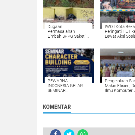
Dugaan
IWO I Kota Beka
Permasalahan
Peringati HUT k
Limbah SPPG Saketi,
Lewat Aksi Sosia
FORJA Banten
Tabur Bunga, d
Dorong BGN Lakukan
Bersama untuk
Audit dan Evaluasi
Almarhum Angg
Korcam
PEWARNA
Pengelolaan S
INDONESIA GELAR
Makin Efisien, 
SEMINAR
Ilmu Komputer
CHARACTER
Kembangkan
BUILDING UNTUK
Netrash*
MEMBANGUN
KOMENTAR
JURNALIS NASRANI
BERINTEGRITAS DAN
BERDAMPAK*