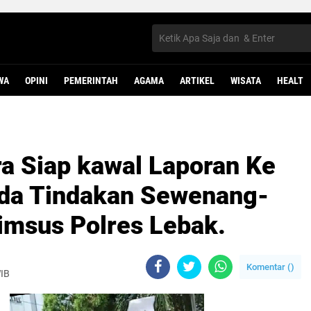
WA
OPINI
PEMERINTAH
AGAMA
ARTIKEL
WISATA
HEALT
a Siap kawal Laporan Ke
da Tindakan Sewenang-
msus Polres Lebak.
Komentar (
)
WIB