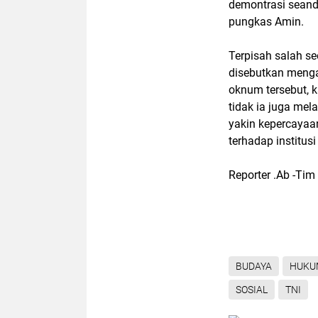
demontrasi seanda
pungkas Amin.
Terpisah salah s
disebutkan meng
oknum tersebut, 
tidak ia juga mela
yakin kepercayaa
terhadap institus
Reporter .Ab -Tim
BUDAYA
HUKU
SOSIAL
TNI