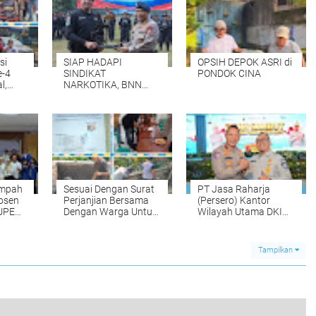
si
SIAP HADAPI
OPSIH DEPOK ASRI di
e-4
SINDIKAT
PONDOK CINA
l,
NARKOTIKA, BNN
an Doa
TUTUP PELATIHAN
RPE DENGAN
ota
SIMULASI OPERASI
TAKTIS
ampah
Sesuai Dengan Surat
PT Jasa Raharja
Dosen
Perjanjian Bersama
(Persero) Kantor
 UPER
Dengan Warga Untuk
Wilayah Utama DKI
Atasi Limbah - Pabrik
Jakarta Hadiri Pisah
Aci Giat Perbaiki
Sambut Direktur Lalu
Kobak Penampungan
Lintas Polda Metro
Tampilkan
Air
Jaya