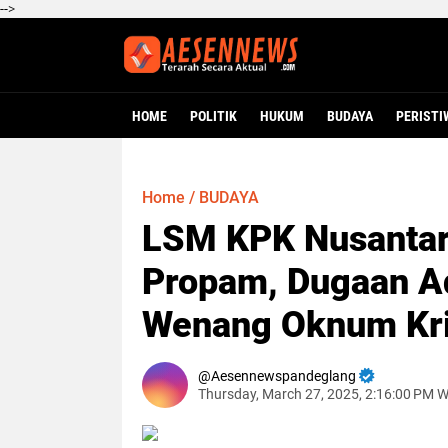
-->
HOME
POLITIK
HUKUM
BUDAYA
PERISTI
Home
/
BUDAYA
LSM KPK Nusantar
Propam, Dugaan A
Wenang Oknum Kri
Aesennewspandeglang
Thursday, March 27, 2025, 2:16:00 PM 