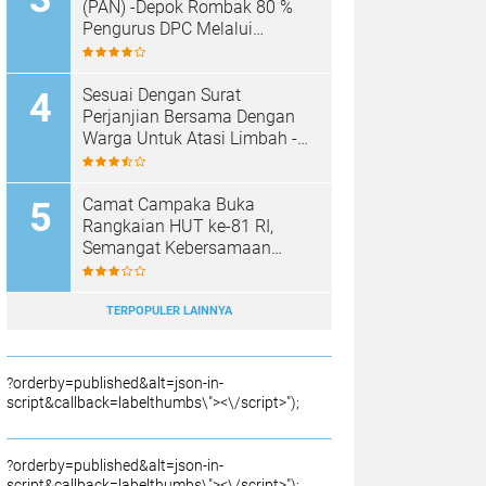
SAMPAH BARU
(PAN) -Depok Rombak 80 %
Pengurus DPC Melalui
Muscab "
Sesuai Dengan Surat
Perjanjian Bersama Dengan
Warga Untuk Atasi Limbah -
Pabrik Aci Giat Perbaiki Kobak
Penampungan Air
Camat Campaka Buka
Rangkaian HUT ke-81 RI,
Semangat Kebersamaan
Warnai Senam Massal dan
Lomba Karaoke Perangkat
Desa
TERPOPULER LAINNYA
?orderby=published&alt=json-in-
script&callback=labelthumbs\"><\/script>");
?orderby=published&alt=json-in-
script&callback=labelthumbs\"><\/script>");