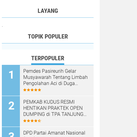
LAYANG
.
TOPIK POPULER
TERPOPULER
Pemdes Pasireurih Gelar
Musyawarah Tentang Limbah
Pengolahan Aci di Duga
Cemari Sungai Cisata
Hasilkan Kesepakatan Tutup
Sementara
PEMKAB KUDUS RESMI
HENTIKAN PRAKTEK OPEN
DUMPING di TPA TANJUNG
REJO, KEC.JEKULO
KAB.KUDUS,BERLAKUKAN
SISTEM PENGELOLAAN
DPD Partai Amanat Nasional