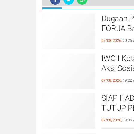
TERKINI
Dugaan P
FORJA Ba
Evaluasi
07/08/2026,
20:26 
IWO I Kot
Aksi Sosi
untuk Al
07/08/2026,
19:22 
SIAP HAD
TUTUP P
OPERASI
07/08/2026,
18:34 