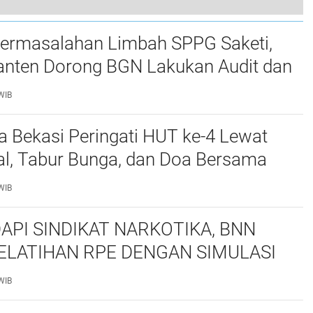
LSM KPK Nusantara Siap kawal Laporan Ke Propam, Dugaan Ada Tindakan Sewenang-Wenang Oknum Krimsus Polres Lebak.
ermasalahan Limbah SPPG Saketi,
0
nten Dorong BGN Lakukan Audit dan
 Korcam
WIB
a Bekasi Peringati HUT ke-4 Lewat
al, Tabur Bunga, dan Doa Bersama
marhum Anggota
WIB
API SINDIKAT NARKOTIKA, BNN
ELATIHAN RPE DENGAN SIMULASI
 TAKTIS
WIB