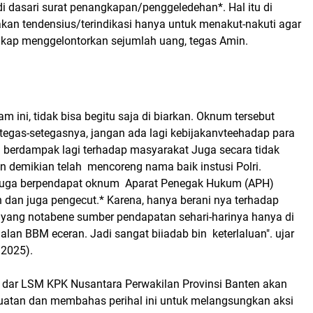
di dasari surat penangkapan/penggeledehan*. Hal itu di
akan tendensius/terindikasi hanya untuk menakut-nakuti agar
gkap menggelontorkan sejumlah uang, tegas Amin.
 ini, tidak bisa begitu saja di biarkan. Oknum tersebut
etegas-setegasnya, jangan ada lagi kebijakanvteehadap para
berdampak lagi terhadap masyarakat Juga secara tidak
n demikian telah mencoreng nama baik instusi Polri.
 juga berpendapat oknum Aparat Penegak Hukum (APH)
 dan juga pengecut.* Karena, hanya berani nya terhadap
, yang notabene sumber pendapatan sehari-harinya hanya di
jualan BBM eceran. Jadi sangat biiadab bin keterlaluan". ujar
/2025).
 dar LSM KPK Nusantara Perwakilan Provinsi Banten akan
atan dan membahas perihal ini untuk melangsungkan aksi