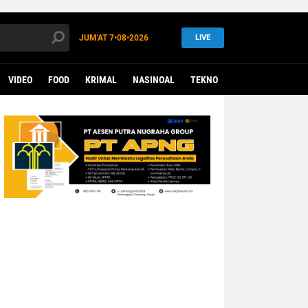
JUM'AT
7•08•2026
LIVE
VIDEO
FOOD
KRIMAL
NASINOAL
TEKNO