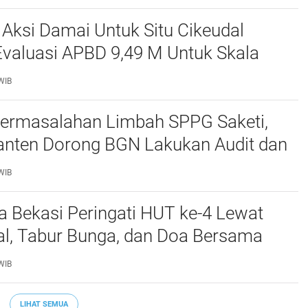
ITAS TERBUKA
 Aksi Damai Untuk Situ Cikeudal
Evaluasi APBD 9,49 M Untuk Skala
skan Kebutuhan Dasar Masyarakat
WIB
at nya Butuh Kawasa
ermasalahan Limbah SPPG Saketi,
nten Dorong BGN Lakukan Audit dan
 Korcam
WIB
a Bekasi Peringati HUT ke-4 Lewat
al, Tabur Bunga, dan Doa Bersama
marhum Anggota
WIB
LIHAT SEMUA