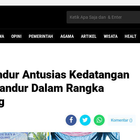
WA
OPINI
PEMERINTAH
AGAMA
ARTIKEL
WISATA
HEALT
ndur Antusias Kedatangan
iandur Dalam Rangka
g
Komentar (
)