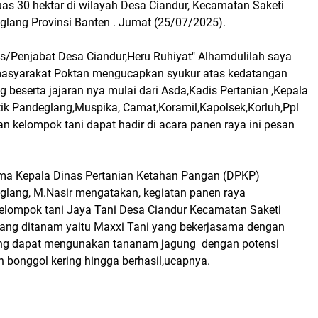
as 30 hektar di wilayah Desa Ciandur, Kecamatan Saketi
lang Provinsi Banten . Jumat (25/07/2025).
s/Penjabat Desa Ciandur,Heru Ruhiyat" Alhamdulilah saya
asyarakat Poktan mengucapkan syukur atas kedatangan
 beserta jajaran nya mulai dari Asda,Kadis Pertanian ,Kepala
tik Pandeglang,Muspika, Camat,Koramil,Kapolsek,Korluh,Ppl
an kelompok tani dapat hadir di acara panen raya ini pesan
ama Kepala Dinas Pertanian Ketahan Pangan (DPKP)
lang, M.Nasir mengatakan, kegiatan panen raya
kelompok tani Jaya Tani Desa Ciandur Kecamatan Saketi
yang ditanam yaitu Maxxi Tani yang bekerjasama dengan
ang dapat mengunakan tananam jagung dengan potensi
on bonggol kering hingga berhasil,ucapnya.