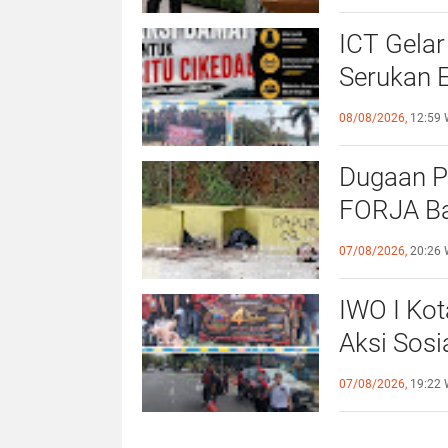
UNIVERS
ICT Gelar
Serukan 
Priorita
08/08/2026,
12:59 
Belum Sa
Dugaan P
FORJA Ba
Evaluasi
07/08/2026,
20:26 
IWO I Kot
Aksi Sosi
untuk Al
07/08/2026,
19:22 