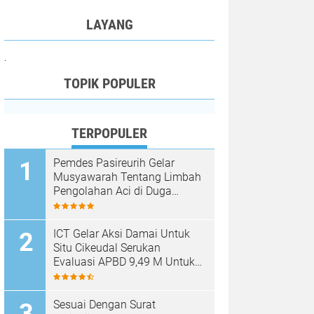
LAYANG
.
TOPIK POPULER
TERPOPULER
Pemdes Pasireurih Gelar
Musyawarah Tentang Limbah
Pengolahan Aci di Duga
Cemari Sungai Cisata
Hasilkan Kesepakatan Tutup
Sementara
ICT Gelar Aksi Damai Untuk
Situ Cikeudal Serukan
Evaluasi APBD 9,49 M Untuk
Skala Prioritaskan Kebutuhan
Dasar Masyarakat Belum Saat
nya Butuh Kawasan wisata
Sesuai Dengan Surat