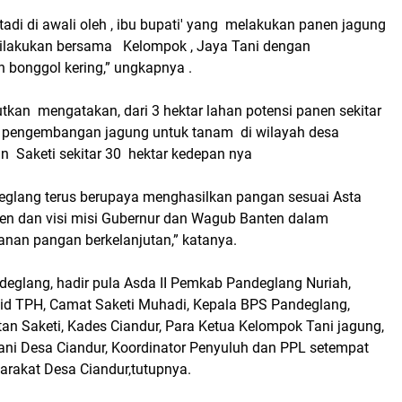
adi di awali oleh , ibu bupati' yang melakukan panen jagung
dilakukan bersama Kelompok , Jaya Tani dengan
on bonggol kering,” ungkapnya .
tkan mengatakan, dari 3 hektar lahan potensi panen sekitar
tal pengembangan jagung untuk tanam di wilayah desa
n Saketi sekitar 30 hektar kedepan nya
glang terus berupaya menghasilkan pangan sesuai Asta
den dan visi misi Gubernur dan Wagub Banten dalam
nan pangan berkelanjutan,” katanya.
deglang, hadir pula Asda II Pemkab Pandeglang Nuriah,
id TPH, Camat Saketi Muhadi, Kepala BPS Pandeglang,
n Saketi, Kades Ciandur, Para Ketua Kelompok Tani jagung,
ni Desa Ciandur, Koordinator Penyuluh dan PPL setempat
arakat Desa Ciandur,tutupnya.