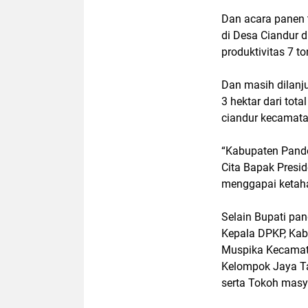
Dan acara panen t
di Desa Ciandur 
produktivitas 7 t
Dan masih dilanju
3 hektar dari to
ciandur kecamata
“Kabupaten Pande
Cita Bapak Presi
menggapai ketaha
Selain Bupati pan
Kepala DPKP, Kab
Muspika Kecamata
Kelompok Jaya Ta
serta Tokoh masy