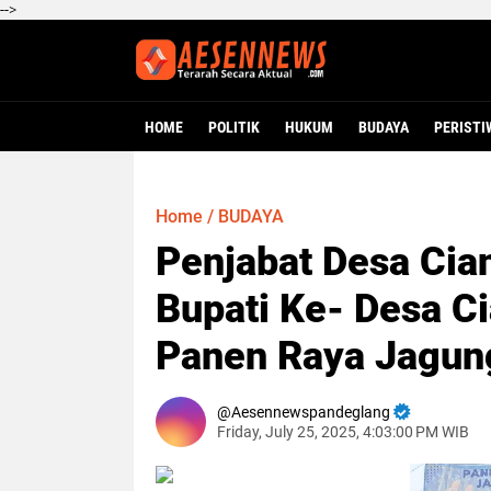
-->
HOME
POLITIK
HUKUM
BUDAYA
PERISTI
Home
/
BUDAYA
Penjabat Desa Cia
Bupati Ke- Desa C
Panen Raya Jagun
Aesennewspandeglang
Friday, July 25, 2025, 4:03:00 PM WIB