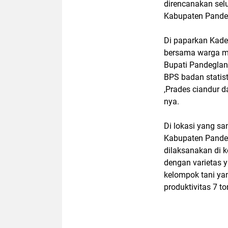
direncanakan selu
Kabupaten Pandeg
Di paparkan Kade
bersama warga m
Bupati Pandeglang
BPS badan statis
,Prades ciandur d
nya.
Di lokasi yang s
Kabupaten Pandeg
dilaksanakan di 
dengan varietas 
kelompok tani y
produktivitas 7 t