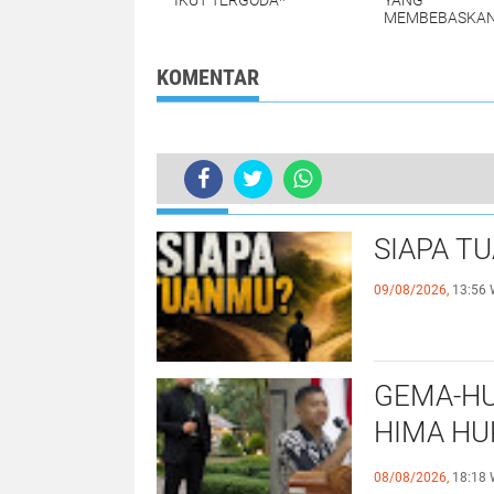
IKUT TERGODA*
YANG
MEMBEBASKAN
KOMENTAR
TERKINI
SIAPA T
09/08/2026,
13:56 
GEMA-HU
HIMA HU
EKSISTE
08/08/2026,
18:18 