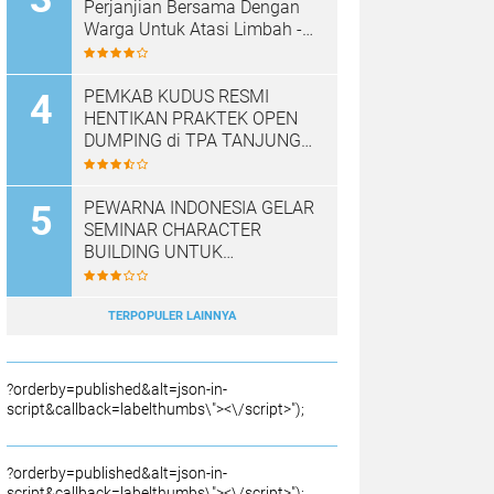
Perjanjian Bersama Dengan
Warga Untuk Atasi Limbah -
Pabrik Aci Giat Perbaiki Kobak
Penampungan Air
PEMKAB KUDUS RESMI
HENTIKAN PRAKTEK OPEN
DUMPING di TPA TANJUNG
REJO, KEC.JEKULO
KAB.KUDUS,BERLAKUKAN
SISTEM PENGELOLAAN
PEWARNA INDONESIA GELAR
SAMPAH BARU
SEMINAR CHARACTER
BUILDING UNTUK
MEMBANGUN JURNALIS
NASRANI BERINTEGRITAS
DAN BERDAMPAK*
TERPOPULER LAINNYA
?orderby=published&alt=json-in-
script&callback=labelthumbs\"><\/script>");
?orderby=published&alt=json-in-
script&callback=labelthumbs\"><\/script>");