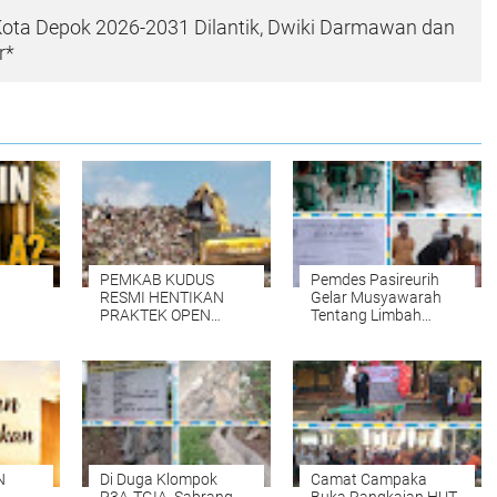
ota Depok 2026-2031 Dilantik, Dwiki Darmawan dan
r*
PEMKAB KUDUS
Pemdes Pasireurih
RESMI HENTIKAN
Gelar Musyawarah
PRAKTEK OPEN
Tentang Limbah
DUMPING di TPA
Pengolahan Aci di
TANJUNG REJO,
Duga Cemari Sungai
KEC.JEKULO
Cisata Hasilkan
KAB.KUDUS,BERLAKUKAN
Kesepakatan Tutup
SISTEM
Sementara
PENGELOLAAN
SAMPAH BARU
N
Di Duga Klompok
Camat Campaka