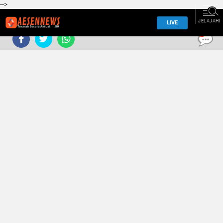
-->
JELAJAHI
LIVE
0