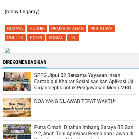
(robby tingaray)
BUDAYA
HUKUM
PEMERINTAHAN
PERISTIWA
POLITIK
POLRI
SOSIAL
TNI
DIREKOMENDASIKAN
SPPG Jiput 02 Bersama Yayasan Insan
Fastabiqul Khairat Sosialisasikan Aplikasi Uji
Organoleptik untuk Pengawasan Menu MBG
DOA YANG DIJAWAB TEPAT WAKTU*
Putra Cimahi Ditahan Imbang Saraya BB Sari
2-2, Abah Toni Apresiasi Permainan Lawan di