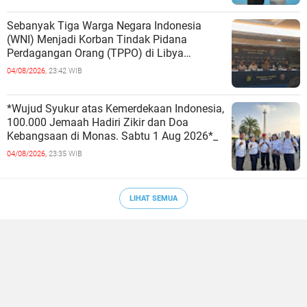
Sebanyak Tiga Warga Negara Indonesia
(WNI) Menjadi Korban Tindak Pidana
Perdagangan Orang (TPPO) di Libya
Berhasil Dipulangkan Ke - Indonesia. Mereka
04/08/2026,
23:42 WIB
*Wujud Syukur atas Kemerdekaan Indonesia,
100.000 Jemaah Hadiri Zikir dan Doa
Kebangsaan di Monas. Sabtu 1 Aug 2026*_
04/08/2026,
23:35 WIB
LIHAT SEMUA