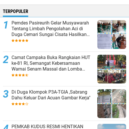
TERPOPULER
Pemdes Pasireurih Gelar Musyawarah
Tentang Limbah Pengolahan Aci di
Duga Cemari Sungai Cisata Hasilkan
Kesepakatan Tutup Sementara
Camat Campaka Buka Rangkaian HUT
ke-81 RI, Semangat Kebersamaan
Warnai Senam Massal dan Lomba
Karaoke Perangkat Desa
Di Duga Klompok P3A-TGIA ,Sabrang
Dahu Keluar Dari Acuan Gambar Kerja"
PEMKAB KUDUS RESMI HENTIKAN