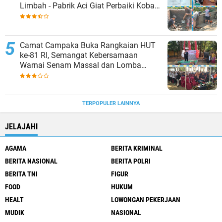
Limbah - Pabrik Aci Giat Perbaiki Kobak
Penampungan Air
Camat Campaka Buka Rangkaian HUT
ke-81 RI, Semangat Kebersamaan
Warnai Senam Massal dan Lomba
Karaoke Perangkat Desa
TERPOPULER LAINNYA
JELAJAHI
AGAMA
BERITA KRIMINAL
BERITA NASIONAL
BERITA POLRI
BERITA TNI
FIGUR
FOOD
HUKUM
HEALT
LOWONGAN PEKERJAAN
MUDIK
NASIONAL