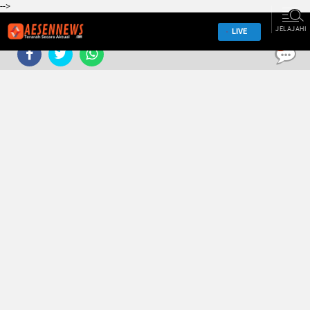
-->
JELAJAHI
LIVE
0