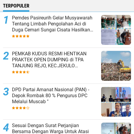
TERPOPULER
Pemdes Pasireurih Gelar Musyawarah
Tentang Limbah Pengolahan Aci di
Duga Cemari Sungai Cisata Hasilkan
Kesepakatan Tutup Sementara
PEMKAB KUDUS RESMI HENTIKAN
PRAKTEK OPEN DUMPING di TPA
TANJUNG REJO, KEC.JEKULO
KAB.KUDUS,BERLAKUKAN SISTEM
PENGELOLAAN SAMPAH BARU
DPD Partai Amanat Nasional (PAN) -
Depok Rombak 80 % Pengurus DPC
Melalui Muscab "
Sesuai Dengan Surat Perjanjian
Bersama Dengan Warga Untuk Atasi