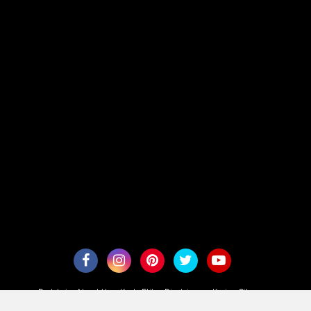
Redaksi
About Us
Kode Etik
Disclaimer
Karir
Sitemaps
Copyright ©
2026 aesennews.com - Terarah Secara Aktual
Premium