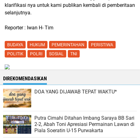
klarifikasi nya untuk kami publikan kembali di pemberitaan
selanjutnya.
Reporter : Iwan H- Tim
BUDAYA
HUKUM
PEMERINTAHAN
PERISTIWA
POLITIK
POLRI
SOSIAL
TNI
DIREKOMENDASIKAN
DOA YANG DIJAWAB TEPAT WAKTU*
Putra Cimahi Ditahan Imbang Saraya BB Sari
2-2, Abah Toni Apresiasi Permainan Lawan di
Piala Soeratin U-15 Purwakarta