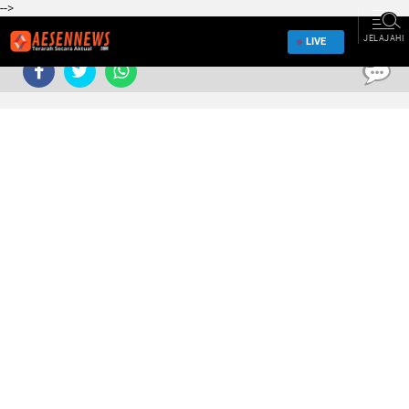
-->
JELAJAHI
LIVE
0