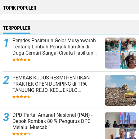
TOPIK POPULER
TERPOPULER
Pemdes Pasireurih Gelar Musyawarah
Tentang Limbah Pengolahan Aci di
Duga Cemari Sungai Cisata Hasilkan
Kesepakatan Tutup Sementara
PEMKAB KUDUS RESMI HENTIKAN
PRAKTEK OPEN DUMPING di TPA
TANJUNG REJO, KEC.JEKULO
KAB.KUDUS,BERLAKUKAN SISTEM
PENGELOLAAN SAMPAH BARU
DPD Partai Amanat Nasional (PAN) -
Depok Rombak 80 % Pengurus DPC
Melalui Muscab "