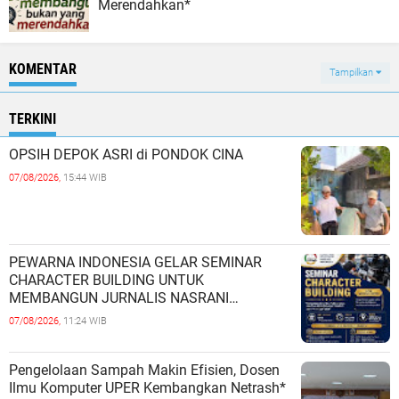
Merendahkan*
KOMENTAR
Tampilkan
TERKINI
OPSIH DEPOK ASRI di PONDOK CINA
07/08/2026,
15:44 WIB
PEWARNA INDONESIA GELAR SEMINAR
CHARACTER BUILDING UNTUK
MEMBANGUN JURNALIS NASRANI
BERINTEGRITAS DAN BERDAMPAK*
07/08/2026,
11:24 WIB
Pengelolaan Sampah Makin Efisien, Dosen
Ilmu Komputer UPER Kembangkan Netrash*