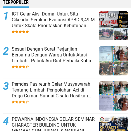
TERPOPULER
ICT Gelar Aksi Damai Untuk Situ
Cikeudal Serukan Evaluasi APBD 9,49 M
Untuk Skala Prioritaskan Kebutuhan
Dasar Masyarakat Belum Saat nya
Butuh Kawasan wisata
Sesuai Dengan Surat Perjanjian
Bersama Dengan Warga Untuk Atasi
Limbah - Pabrik Aci Giat Perbaiki Kobak
Penampungan Air
Pemdes Pasireurih Gelar Musyawarah
Tentang Limbah Pengolahan Aci di
Duga Cemari Sungai Cisata Hasilkan
Kesepakatan Tutup Sementara
PEWARNA INDONESIA GELAR SEMINAR
CHARACTER BUILDING UNTUK
MEMBANGUN JURNALIS NASRANI