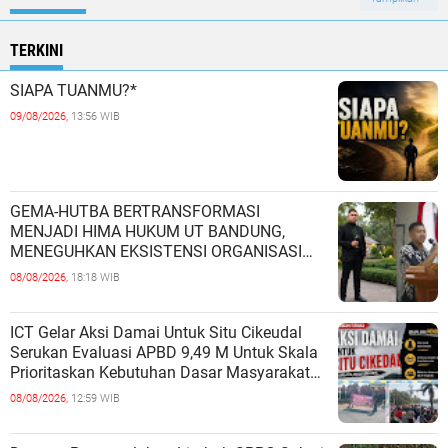
TERKINI
SIAPA TUANMU?*
09/08/2026,
13:56 WIB
GEMA-HUTBA BERTRANSFORMASI
MENJADI HIMA HUKUM UT BANDUNG,
MENEGUHKAN EKSISTENSI ORGANISASI
MAHASISWA HUKUM UNIVERSITAS
08/08/2026,
18:18 WIB
TERBUKA
ICT Gelar Aksi Damai Untuk Situ Cikeudal
Serukan Evaluasi APBD 9,49 M Untuk Skala
Prioritaskan Kebutuhan Dasar Masyarakat
Belum Saat nya Butuh Kawasa
08/08/2026,
12:59 WIB