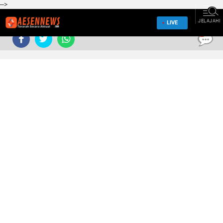
-->
JELAJAHI
LIVE
0