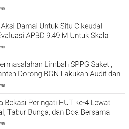
NSI ORGANISASI MAHASISWA HUKUM
WIB
ITAS TERBUKA
 Aksi Damai Untuk Situ Cikeudal
Evaluasi APBD 9,49 M Untuk Skala
skan Kebutuhan Dasar Masyarakat
WIB
at nya Butuh Kawasa
ermasalahan Limbah SPPG Saketi,
nten Dorong BGN Lakukan Audit dan
 Korcam
WIB
a Bekasi Peringati HUT ke-4 Lewat
al, Tabur Bunga, dan Doa Bersama
marhum Anggota
WIB