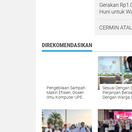
Gerakan Rp1.
Huni untuk W
CERMIN ATAU
DIREKOMENDASIKAN
Pengelolaan Sampah
Sesuai Dengan 
Makin Efisien, Dosen
Perjanjian Ber
Ilmu Komputer UPER
Dengan Warga 
Kembangkan
Atasi Limbah - P
Netrash*
Aci Giat Perbaik
Kobak Penamp
Air