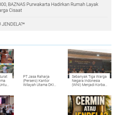
000, BAZNAS Purwakarta Hadirkan Rumah Layak
arga Cisaat
 JENDELA?*
Surat
PT Jasa Raharja
Sebanyak Tiga Warga
sama
(Persero) Kantor
Negara Indonesia
Untuk
Wilayah Utama DKI
(WNI) Menjadi Korban
abrik
Jakarta Hadiri Pisah
Tindak Pidana
i
Sambut Direktur Lalu
Perdagangan Orang
ungan
Lintas Polda Metro
(TPPO) di Libya
Jaya
Berhasil Dipulangkan
Ke - Indonesia.
Mereka adalah NAR,
SS, dan NKR.