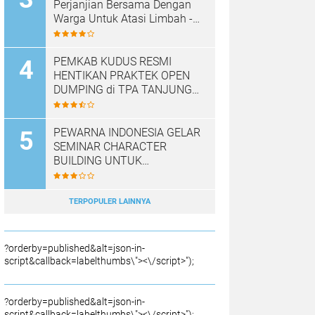
Perjanjian Bersama Dengan
Warga Untuk Atasi Limbah -
Pabrik Aci Giat Perbaiki Kobak
Penampungan Air
PEMKAB KUDUS RESMI
HENTIKAN PRAKTEK OPEN
DUMPING di TPA TANJUNG
REJO, KEC.JEKULO
KAB.KUDUS,BERLAKUKAN
SISTEM PENGELOLAAN
PEWARNA INDONESIA GELAR
SAMPAH BARU
SEMINAR CHARACTER
BUILDING UNTUK
MEMBANGUN JURNALIS
NASRANI BERINTEGRITAS
DAN BERDAMPAK*
TERPOPULER LAINNYA
?orderby=published&alt=json-in-
script&callback=labelthumbs\"><\/script>");
?orderby=published&alt=json-in-
script&callback=labelthumbs\"><\/script>");