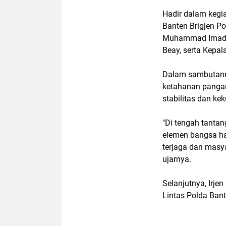
Hadir dalam kegia
Banten Brigjen P
Muhammad Imadud
Beay, serta Kep
Dalam sambutann
ketahanan panga
stabilitas dan k
"Di tengah tantan
elemen bangsa ha
terjaga dan masy
ujarnya.
Selanjutnya, Irje
Lintas Polda Ban