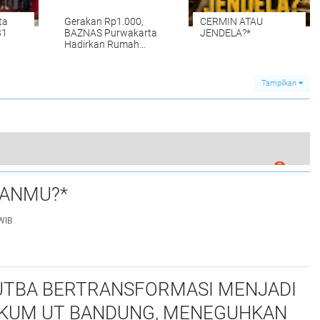
ta
Gerakan Rp1.000,
CERMIN ATAU
31
BAZNAS Purwakarta
JENDELA?*
Hadirkan Rumah
Layak Huni untuk
Warga Cisaat
Tampilkan
0
as Polda Banten Tanam Jagung di Kopo*
UANMU?*
WIB
TBA BERTRANSFORMASI MENJADI
KUM UT BANDUNG, MENEGUHKAN