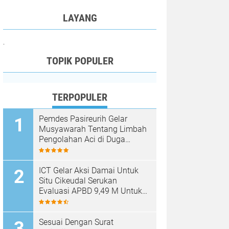
LAYANG
.
TOPIK POPULER
TERPOPULER
Pemdes Pasireurih Gelar
Musyawarah Tentang Limbah
Pengolahan Aci di Duga
Cemari Sungai Cisata
Hasilkan Kesepakatan Tutup
Sementara
ICT Gelar Aksi Damai Untuk
Situ Cikeudal Serukan
Evaluasi APBD 9,49 M Untuk
Skala Prioritaskan Kebutuhan
Dasar Masyarakat Belum Saat
nya Butuh Kawasan wisata
Sesuai Dengan Surat