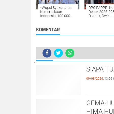
*Wujud Syukur atas
DPC PAPPRI Ko
Kemerdekaan
Depok 2026-20
Indonesia, 100.000
Dilantik, Dwiki
Jemaah Hadiri Zikir
Darmawan dan
dan Doa Kebangsaan
Walikota Hadir*
di Monas. Sabtu 1
KOMENTAR
Aug 2026*_
TERKINI
Dukung Ketahanan Pangan, Ditlant
SIAPA T
09/08/2026,
13:56 
GEMA-HU
HIMA HU