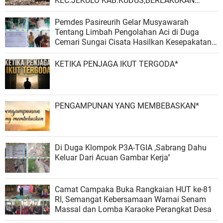
KEC.JEKULO KAB.KUDUS,BERLAKUKAN
SISTEM PENGELOLAAN SAMPAH BARU
Pemdes Pasireurih Gelar Musyawarah
Tentang Limbah Pengolahan Aci di Duga
Cemari Sungai Cisata Hasilkan Kesepakatan
Tutup Sementara
KETIKA PENJAGA IKUT TERGODA*
PENGAMPUNAN YANG MEMBEBASKAN*
Di Duga Klompok P3A-TGIA ,Sabrang Dahu
Keluar Dari Acuan Gambar Kerja"
Camat Campaka Buka Rangkaian HUT ke-81
RI, Semangat Kebersamaan Warnai Senam
Massal dan Lomba Karaoke Perangkat Desa