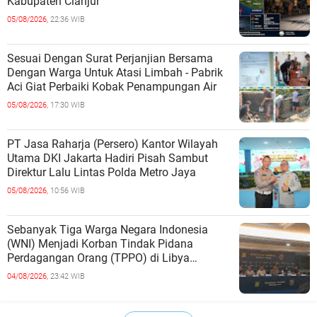
Kabupaten Cianjur
05/08/2026,
22:36 WIB
Sesuai Dengan Surat Perjanjian Bersama
Dengan Warga Untuk Atasi Limbah - Pabrik
Aci Giat Perbaiki Kobak Penampungan Air
05/08/2026,
17:30 WIB
PT Jasa Raharja (Persero) Kantor Wilayah
Utama DKI Jakarta Hadiri Pisah Sambut
Direktur Lalu Lintas Polda Metro Jaya
05/08/2026,
10:56 WIB
Sebanyak Tiga Warga Negara Indonesia
(WNI) Menjadi Korban Tindak Pidana
Perdagangan Orang (TPPO) di Libya
Berhasil Dipulangkan Ke - Indonesia. Mereka
04/08/2026,
23:42 WIB