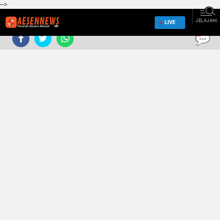
-->
JELAJAHI
LIVE
0