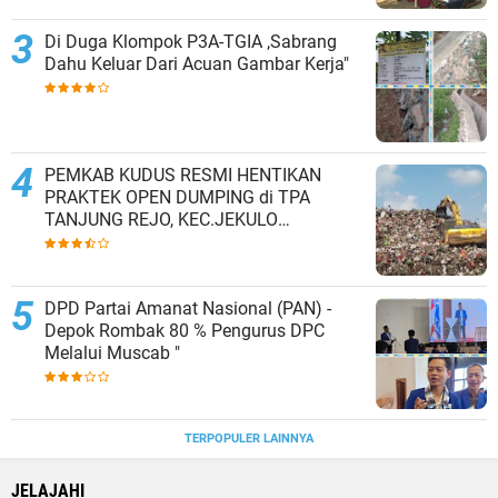
Di Duga Klompok P3A-TGIA ,Sabrang
Dahu Keluar Dari Acuan Gambar Kerja"
PEMKAB KUDUS RESMI HENTIKAN
PRAKTEK OPEN DUMPING di TPA
TANJUNG REJO, KEC.JEKULO
KAB.KUDUS,BERLAKUKAN SISTEM
PENGELOLAAN SAMPAH BARU
DPD Partai Amanat Nasional (PAN) -
Depok Rombak 80 % Pengurus DPC
Melalui Muscab "
TERPOPULER LAINNYA
JELAJAHI