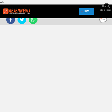
-->
JELAJAHI
LIVE
0