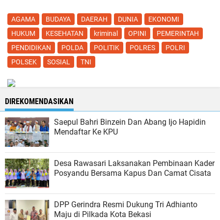
AGAMA
BUDAYA
DAERAH
DUNIA
EKONOMI
HUKUM
KESEHATAN
kriminal
OPINI
PEMERINTAH
PENDIDIKAN
POLDA
POLITIK
POLRES
POLRI
POLSEK
SOSIAL
TNI
DIREKOMENDASIKAN
Saepul Bahri Binzein Dan Abang Ijo Hapidin
Mendaftar Ke KPU
Desa Rawasari Laksanakan Pembinaan Kader
Posyandu Bersama Kapus Dan Camat Cisata
DPP Gerindra Resmi Dukung Tri Adhianto
Maju di Pilkada Kota Bekasi