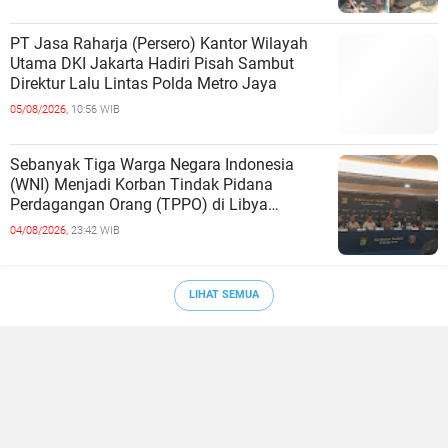
PT Jasa Raharja (Persero) Kantor Wilayah
Utama DKI Jakarta Hadiri Pisah Sambut
Direktur Lalu Lintas Polda Metro Jaya
05/08/2026,
10:56 WIB
Sebanyak Tiga Warga Negara Indonesia
(WNI) Menjadi Korban Tindak Pidana
Perdagangan Orang (TPPO) di Libya
Berhasil Dipulangkan Ke - Indonesia. Mereka
04/08/2026,
23:42 WIB
LIHAT SEMUA