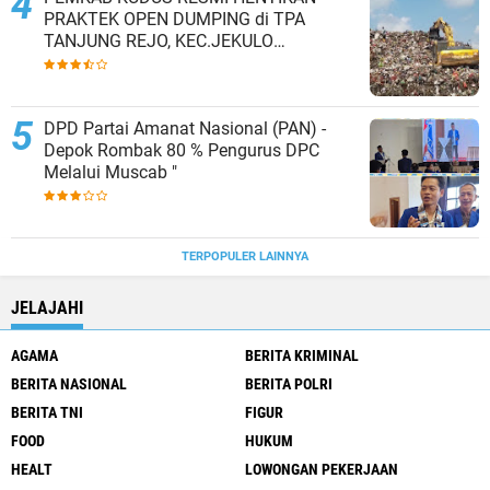
PRAKTEK OPEN DUMPING di TPA
TANJUNG REJO, KEC.JEKULO
KAB.KUDUS,BERLAKUKAN SISTEM
PENGELOLAAN SAMPAH BARU
DPD Partai Amanat Nasional (PAN) -
Depok Rombak 80 % Pengurus DPC
Melalui Muscab "
TERPOPULER LAINNYA
JELAJAHI
AGAMA
BERITA KRIMINAL
BERITA NASIONAL
BERITA POLRI
BERITA TNI
FIGUR
FOOD
HUKUM
HEALT
LOWONGAN PEKERJAAN