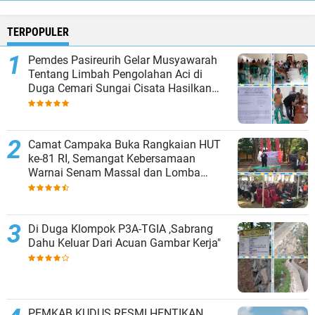
TERPOPULER
Pemdes Pasireurih Gelar Musyawarah
Tentang Limbah Pengolahan Aci di
Duga Cemari Sungai Cisata Hasilkan
Kesepakatan Tutup Sementara
Camat Campaka Buka Rangkaian HUT
ke-81 RI, Semangat Kebersamaan
Warnai Senam Massal dan Lomba
Karaoke Perangkat Desa
Di Duga Klompok P3A-TGIA ,Sabrang
Dahu Keluar Dari Acuan Gambar Kerja"
PEMKAB KUDUS RESMI HENTIKAN