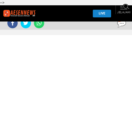
-->
JELAJAHI
LIVE
0