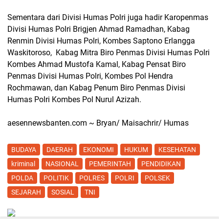
Sementara dari Divisi Humas Polri juga hadir Karopenmas
Divisi Humas Polri Brigjen Ahmad Ramadhan, Kabag
Renmin Divisi Humas Polri, Kombes Saptono Erlangga
Waskitoroso, Kabag Mitra Biro Penmas Divisi Humas Polri
Kombes Ahmad Mustofa Kamal, Kabag Pensat Biro
Penmas Divisi Humas Polri, Kombes Pol Hendra
Rochmawan, dan Kabag Penum Biro Penmas Divisi
Humas Polri Kombes Pol Nurul Azizah.
aesennewsbanten.com ~ Bryan/ Maisachrir/ Humas
BUDAYA
DAERAH
EKONOMI
HUKUM
KESEHATAN
kriminal
NASIONAL
PEMERINTAH
PENDIDIKAN
POLDA
POLITIK
POLRES
POLRI
POLSEK
SEJARAH
SOSIAL
TNI