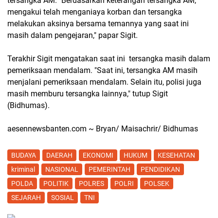
tersangka AM. "Berdasarkan keterangan tersangka AM,
mengakui telah menganiaya korban dan tersangka
melakukan aksinya bersama temannya yang saat ini
masih dalam pengejaran," papar Sigit.
Terakhir Sigit mengatakan saat ini tersangka masih dalam
pemeriksaan mendalam. "Saat ini, tersangka AM masih
menjalani pemeriksaan mendalam. Selain itu, polisi juga
masih memburu tersangka lainnya," tutup Sigit
(Bidhumas).
aesennewsbanten.com ~ Bryan/ Maisachrir/ Bidhumas
BUDAYA
DAERAH
EKONOMI
HUKUM
KESEHATAN
kriminal
NASIONAL
PEMERINTAH
PENDIDIKAN
POLDA
POLITIK
POLRES
POLRI
POLSEK
SEJARAH
SOSIAL
TNI