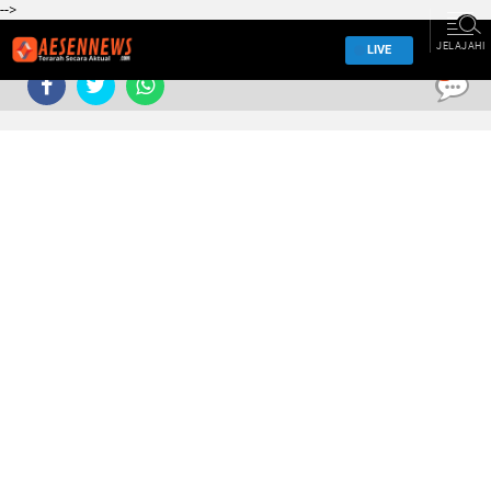
-->
JELAJAHI
LIVE
0