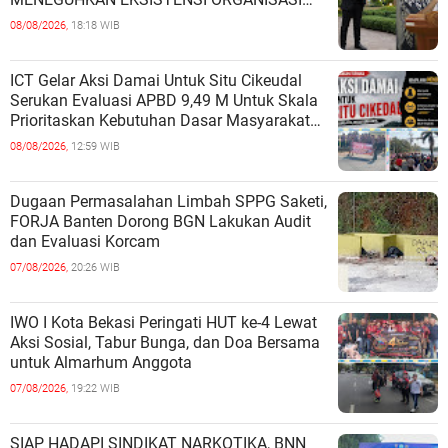
MAHASISWA HUKUM UNIVERSITAS
08/08/2026,
18:18 WIB
TERBUKA
ICT Gelar Aksi Damai Untuk Situ Cikeudal
Serukan Evaluasi APBD 9,49 M Untuk Skala
Prioritaskan Kebutuhan Dasar Masyarakat
Belum Saat nya Butuh Kawasa
08/08/2026,
12:59 WIB
Dugaan Permasalahan Limbah SPPG Saketi,
FORJA Banten Dorong BGN Lakukan Audit
dan Evaluasi Korcam
07/08/2026,
20:26 WIB
IWO I Kota Bekasi Peringati HUT ke-4 Lewat
Aksi Sosial, Tabur Bunga, dan Doa Bersama
untuk Almarhum Anggota
07/08/2026,
19:22 WIB
SIAP HADAPI SINDIKAT NARKOTIKA, BNN