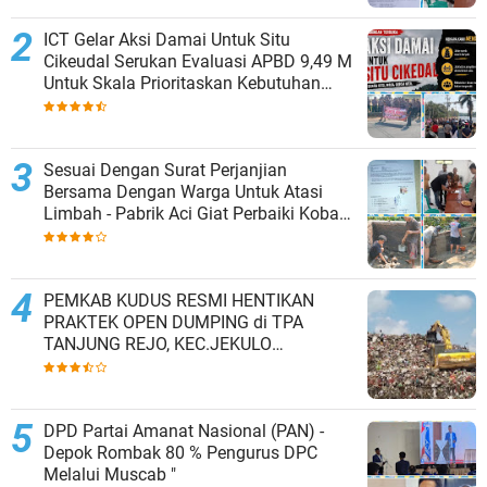
ICT Gelar Aksi Damai Untuk Situ
Cikeudal Serukan Evaluasi APBD 9,49 M
Untuk Skala Prioritaskan Kebutuhan
Dasar Masyarakat Belum Saat nya
Butuh Kawasan wisata
Sesuai Dengan Surat Perjanjian
Bersama Dengan Warga Untuk Atasi
Limbah - Pabrik Aci Giat Perbaiki Kobak
Penampungan Air
PEMKAB KUDUS RESMI HENTIKAN
PRAKTEK OPEN DUMPING di TPA
TANJUNG REJO, KEC.JEKULO
KAB.KUDUS,BERLAKUKAN SISTEM
PENGELOLAAN SAMPAH BARU
DPD Partai Amanat Nasional (PAN) -
Depok Rombak 80 % Pengurus DPC
Melalui Muscab "