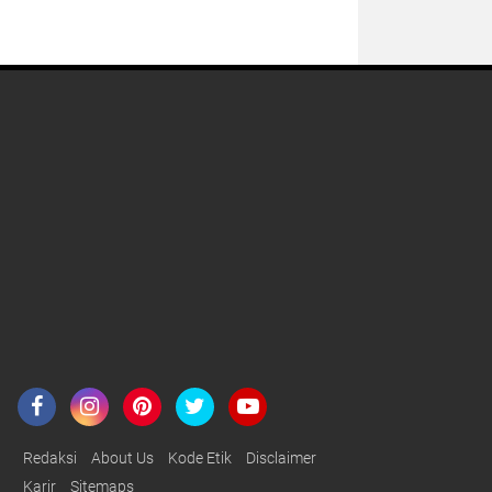
Redaksi
About Us
Kode Etik
Disclaimer
Karir
Sitemaps