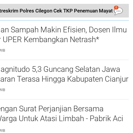
0
treskrim Polres Cilegon Cek TKP Penemuan Mayat
aan Sampah Makin Efisien, Dosen Ilmu
 UPER Kembangkan Netrash*
WIB
gnitudo 5,3 Guncang Selatan Jawa
taran Terasa Hingga Kabupaten Cianjur
WIB
ngan Surat Perjanjian Bersama
rga Untuk Atasi Limbah - Pabrik Aci
baiki Kobak Penampungan Air
WIB