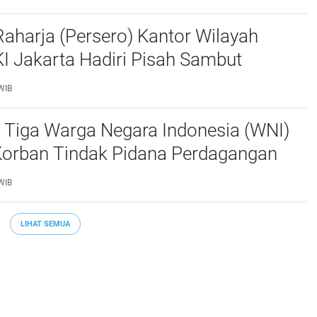
aharja (Persero) Kantor Wilayah
I Jakarta Hadiri Pisah Sambut
Lalu Lintas Polda Metro Jaya
WIB
 Tiga Warga Negara Indonesia (WNI)
Korban Tindak Pidana Perdagangan
PO) di Libya Berhasil Dipulangkan Ke -
WIB
a. Mereka
LIHAT SEMUA