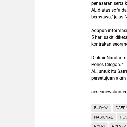
penasaran serta 
AL diatas sofa d
bernyawa," jelas 
Adapun informasi
5 hari sakit, dike
kontrakan seorang
Diakhir Nandar m
Polres Cilegon. 
AL, untuk itu Sat
persetujuan akan 
aesennewsbanten
BUDAYA
DAER
NASIONAL
PE
POLRI
POLSEK