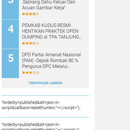
,Sabrang Dahu Keluar Dari
Acuan Gambar Kerja"
PEMKAB KUDUS RESMI
HENTIKAN PRAKTEK OPEN
DUMPING di TPA TANJUNG
REJO, KEC.JEKULO
KAB.KUDUS,BERLAKUKAN
SISTEM PENGELOLAAN
DPD Partai Amanat Nasional
SAMPAH BARU
(PAN) -Depok Rombak 80 %
Pengurus DPC Melalui
Muscab "
TERPOPULER LAINNYA
?orderby=published&alt=json-in-
script&callback=labelthumbs\"><\/script>");
?orderby=published&alt=json-in-
script&callback=labelthumbs\"><\/script>");