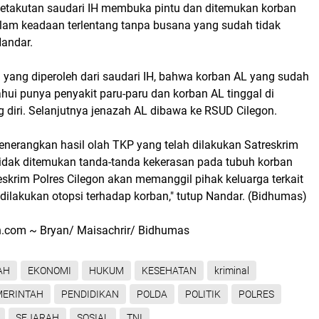
ketakutan saudari IH membuka pintu dan ditemukan korban
alam keadaan terlentang tanpa busana yang sudah tidak
Nandar.
 yang diperoleh dari saudari IH, bahwa korban AL yang sudah
tahui punya penyakit paru-paru dan korban AL tinggal di
 diri. Selanjutnya jenazah AL dibawa ke RSUD Cilegon.
enerangkan hasil olah TKP yang telah dilakukan Satreskrim
"Tidak ditemukan tanda-tanda kekerasan pada tubuh korban
reskrim Polres Cilegon akan memanggil pihak keluarga terkait
dilakukan otopsi terhadap korban," tutup Nandar. (Bidhumas)
.com ~ Bryan/ Maisachrir/ Bidhumas
AH
EKONOMI
HUKUM
KESEHATAN
kriminal
MERINTAH
PENDIDIKAN
POLDA
POLITIK
POLRES
SEJARAH
SOSIAL
TNI