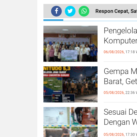
Respon Cepat, Sa
TERKINI
Pengelol
Komputer
06/08/2026,
17:18 
Gempa Ma
Barat, Ge
05/08/2026,
22:36 
Sesuai De
Dengan Wa
Giat Per
05/08/2026,
17:30 