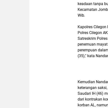
keadaan tanpa bu
Kecamatan Jomban
Wib.
Kapolres Cilegon
Polres Cilegon A
Satreskrim Polre
penemuan mayat s
perempuan dalam
(35)," kata Nandar
Kemudian Nandar 
keterangan saksi
Saudari IH (46) 
dari kontrakan k
korban AL, namun 