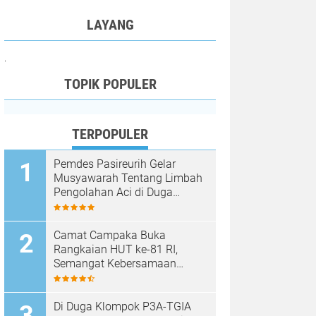
LAYANG
.
TOPIK POPULER
TERPOPULER
Pemdes Pasireurih Gelar
Musyawarah Tentang Limbah
Pengolahan Aci di Duga
Cemari Sungai Cisata
Hasilkan Kesepakatan Tutup
Sementara
Camat Campaka Buka
Rangkaian HUT ke-81 RI,
Semangat Kebersamaan
Warnai Senam Massal dan
Lomba Karaoke Perangkat
Desa
Di Duga Klompok P3A-TGIA