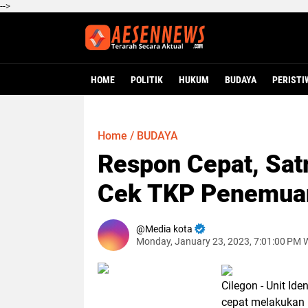
-->
HOME
POLITIK
HUKUM
BUDAYA
PERISTI
Home
/
BUDAYA
Respon Cepat, Sat
Cek TKP Penemua
Media kota
Monday, January 23, 2023, 7:01:00 PM 
Cilegon - Unit Ide
cepat melakukan