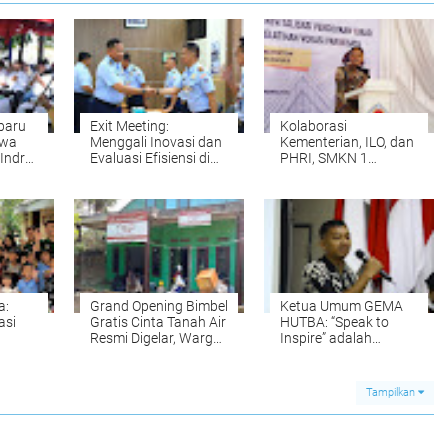
baru
Exit Meeting:
Kolaborasi
iwa
Menggali Inovasi dan
Kementerian, ILO, dan
Indra
Evaluasi Efisiensi di
PHRI, SMKN 1
kan
Depohar 30
Cipanas Gelar
Pelatihan Vokasi
Pariwisata
a:
Grand Opening Bimbel
Ketua Umum GEMA
asi
Gratis Cinta Tanah Air
HUTBA: “Speak to
Resmi Digelar, Warga
Inspire” adalah
 Baca
Antusias Sambut
Langkah Nyata
Program Pendidikan
Membangun
Nonformal
Keberanian dan
Tampilkan
Inspirasi Mahasiswa