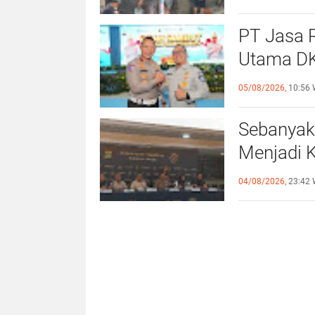
PT Jasa R
Utama DK
Direktur 
05/08/2026,
10:56 
Sebanyak
Menjadi 
Orang (TP
04/08/2026,
23:42 
Indonesi