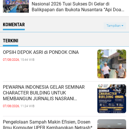
Nasional 2026 Tuai Sukses Di Gelar di
Balikpapan dan Ibukota Nusantara “Api Doa
dan Penginjilan Terus Menyala Dari IKN
Kaltim sampai ke Bangsa Bangsa”
KOMENTAR
Tampilkan
TERKINI
OPSIH DEPOK ASRI di PONDOK CINA
07/08/2026,
15:44 WIB
PEWARNA INDONESIA GELAR SEMINAR
CHARACTER BUILDING UNTUK
MEMBANGUN JURNALIS NASRANI
BERINTEGRITAS DAN BERDAMPAK*
07/08/2026,
11:24 WIB
Pengelolaan Sampah Makin Efisien, Dosen
Ilmu Komputer UPER Kembangkan Netrash*