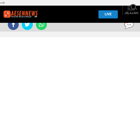
-->
JELAJAHI
LIVE
0