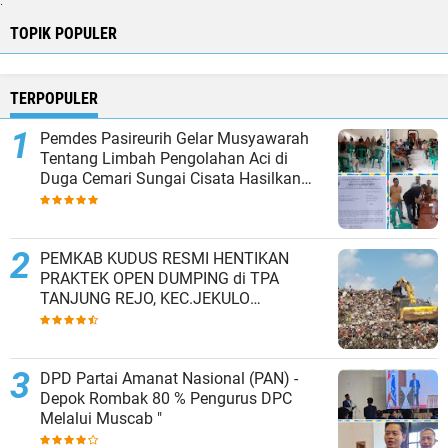
.
TOPIK POPULER
TERPOPULER
Pemdes Pasireurih Gelar Musyawarah
Tentang Limbah Pengolahan Aci di
Duga Cemari Sungai Cisata Hasilkan
Kesepakatan Tutup Sementara
PEMKAB KUDUS RESMI HENTIKAN
PRAKTEK OPEN DUMPING di TPA
TANJUNG REJO, KEC.JEKULO
KAB.KUDUS,BERLAKUKAN SISTEM
PENGELOLAAN SAMPAH BARU
DPD Partai Amanat Nasional (PAN) -
Depok Rombak 80 % Pengurus DPC
Melalui Muscab "