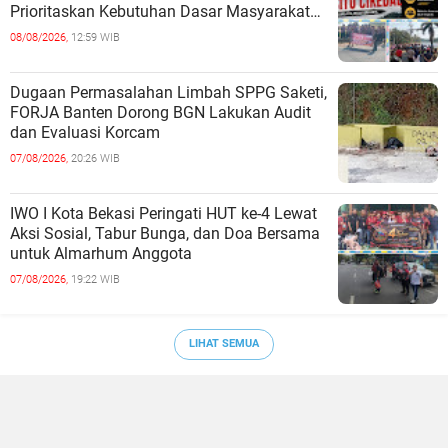
Prioritaskan Kebutuhan Dasar Masyarakat
Belum Saat nya Butuh Kawasa
08/08/2026,
12:59 WIB
Dugaan Permasalahan Limbah SPPG Saketi,
FORJA Banten Dorong BGN Lakukan Audit
dan Evaluasi Korcam
07/08/2026,
20:26 WIB
IWO I Kota Bekasi Peringati HUT ke-4 Lewat
Aksi Sosial, Tabur Bunga, dan Doa Bersama
untuk Almarhum Anggota
07/08/2026,
19:22 WIB
LIHAT SEMUA