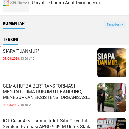
UlayatTerhadap Adat Diindonesia
KOMENTAR
Tampilkan
TERKINI
SIAPA TUANMU?*
09/08/2026,
13:56 WIB
GEMA-HUTBA BERTRANSFORMASI
MENJADI HIMA HUKUM UT BANDUNG,
MENEGUHKAN EKSISTENSI ORGANISASI
MAHASISWA HUKUM UNIVERSITAS
08/08/2026,
18:18 WIB
TERBUKA
ICT Gelar Aksi Damai Untuk Situ Cikeudal
Serukan Evaluasi APBD 9,49 M Untuk Skala