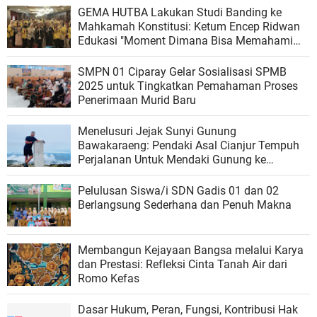
GEMA HUTBA Lakukan Studi Banding ke
Mahkamah Konstitusi: Ketum Encep Ridwan
Edukasi "Moment Dimana Bisa Memahami
Hukum Lebih Luas".
SMPN 01 Ciparay Gelar Sosialisasi SPMB
2025 untuk Tingkatkan Pemahaman Proses
Penerimaan Murid Baru
‎Menelusuri Jejak Sunyi Gunung
Bawakaraeng: Pendaki Asal Cianjur Tempuh
Perjalanan Untuk Mendaki Gunung ke
Sulawesi Selatan‎
Pelulusan Siswa/i SDN Gadis 01 dan 02
Berlangsung Sederhana dan Penuh Makna
Membangun Kejayaan Bangsa melalui Karya
dan Prestasi: Refleksi Cinta Tanah Air dari
Romo Kefas
Dasar Hukum, Peran, Fungsi, Kontribusi Hak