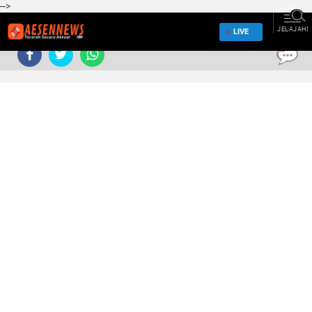
-->
JELAJAHI
LIVE
0