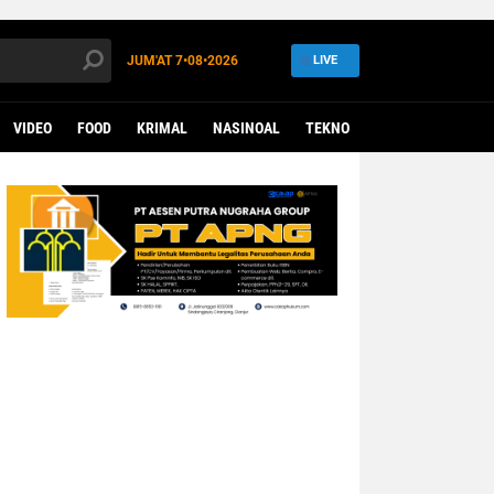
JUM'AT
7•08•2026
LIVE
VIDEO
FOOD
KRIMAL
NASINOAL
TEKNO