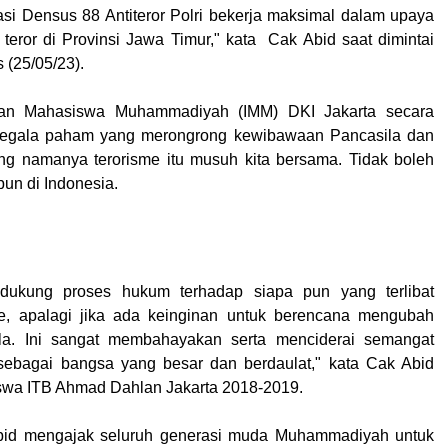
iasi Densus 88 Antiteror Polri bekerja maksimal dalam upaya
teror di Provinsi Jawa Timur," kata Cak Abid saat dimintai
 (25/05/23).
atan Mahasiswa Muhammadiyah (IMM) DKI Jakarta secara
segala paham yang merongrong kewibawaan Pancasila dan
g namanya terorisme itu musuh kita bersama. Tidak boleh
pun di Indonesia.
dukung proses hukum terhadap siapa pun yang terlibat
sme, apalagi jika ada keinginan untuk berencana mengubah
ila. Ini sangat membahayakan serta menciderai semangat
 sebagai bangsa yang besar dan berdaulat," kata Cak Abid
swa ITB Ahmad Dahlan Jakarta 2018-2019.
Abid mengajak seluruh generasi muda Muhammadiyah untuk