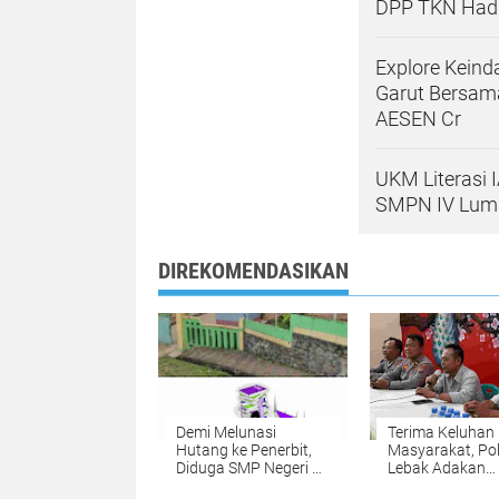
DPP TKN Hadir
Explore Kein
Garut Bersam
AESEN Cr
UKM Literasi 
SMPN IV Lum
DIREKOMENDASIKAN
Demi Melunasi
Terima Keluhan
Hutang ke Penerbit,
Masyarakat, Pol
Diduga SMP Negeri 2
Lebak Adakan
Legok Menggunakan
Kegiatan Mingg