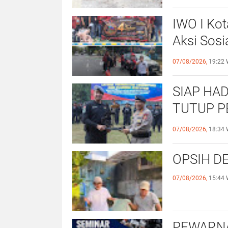
IWO I Kot
Aksi Sosi
untuk Al
07/08/2026,
19:22 
SIAP HAD
TUTUP P
OPERASI
07/08/2026,
18:34 
OPSIH DE
07/08/2026,
15:44 
PEWARNA