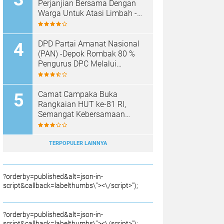
SAMPAH BARU
Perjanjian Bersama Dengan
Warga Untuk Atasi Limbah -
Pabrik Aci Giat Perbaiki Kobak
Penampungan Air
DPD Partai Amanat Nasional
(PAN) -Depok Rombak 80 %
Pengurus DPC Melalui
Muscab "
Camat Campaka Buka
Rangkaian HUT ke-81 RI,
Semangat Kebersamaan
Warnai Senam Massal dan
Lomba Karaoke Perangkat
Desa
TERPOPULER LAINNYA
?orderby=published&alt=json-in-
script&callback=labelthumbs\"><\/script>");
?orderby=published&alt=json-in-
script&callback=labelthumbs\"><\/script>");