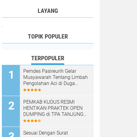
LAYANG
.
TOPIK POPULER
TERPOPULER
Pemdes Pasireurih Gelar
Musyawarah Tentang Limbah
Pengolahan Aci di Duga
Cemari Sungai Cisata
Hasilkan Kesepakatan Tutup
Sementara
PEMKAB KUDUS RESMI
HENTIKAN PRAKTEK OPEN
DUMPING di TPA TANJUNG
REJO, KEC.JEKULO
KAB.KUDUS,BERLAKUKAN
SISTEM PENGELOLAAN
Sesuai Dengan Surat