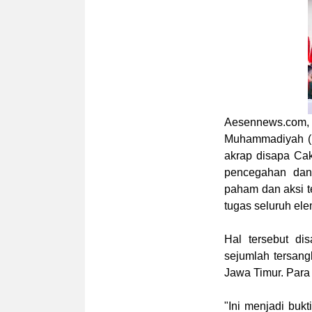
Aesennews.com
,
Muhammadiyah (I
akrap disapa Cak
pencegahan dan
paham dan aksi te
tugas seluruh el
Hal tersebut d
sejumlah tersangk
Jawa Timur. Para 
"Ini menjadi buk