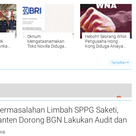
Pekat
Tutup Pintu Masuk 2
Utara Karangsari
Oknum
Heboh!! Seorang WNA
ek
Mengatasnamakan
Pengusaha Hong
ankan
Toko Novilla Diduga
Kong Diduga Aniaya
an
Tipu Konsumen
Pacar yang Sedang
Melalui Transaksi
Hamil di Bali Usai
Online
Ketahuan Selingkuh
Tampilkan
0
88 Amankan Tersangka Teroris Di Jawa Timur
ermasalahan Limbah SPPG Saketi,
nten Dorong BGN Lakukan Audit dan
 Korcam
WIB