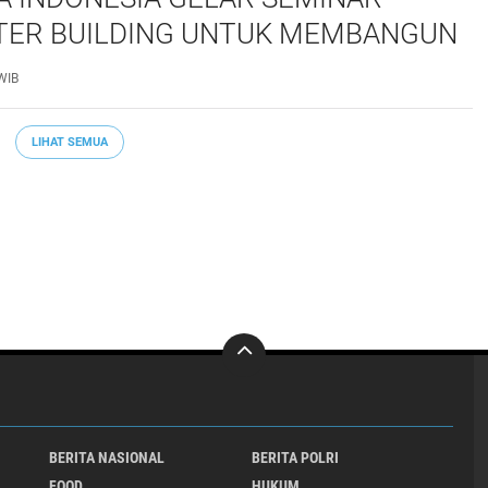
ER BUILDING UNTUK MEMBANGUN
S NASRANI BERINTEGRITAS DAN
WIB
PAK*
LIHAT SEMUA
BERITA NASIONAL
BERITA POLRI
FOOD
HUKUM