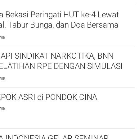
a Bekasi Peringati HUT ke-4 Lewat
al, Tabur Bunga, dan Doa Bersama
marhum Anggota
WIB
API SINDIKAT NARKOTIKA, BNN
ELATIHAN RPE DENGAN SIMULASI
 TAKTIS
WIB
POK ASRI di PONDOK CINA
WIB
 INDONESIA GELAR SEMINAR