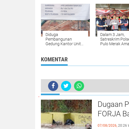
LKS Kembali
Kasih di Vihara
Avalokitesvara
Rangkasbitung
Diduga
Dalam 3 Jam,
Pembangunan
Satreskrim Pols
Gedung Kantor Unit
Pulo Merak Am
Pelaksanaan Teknis
Pelaku Pencuri
Dinas Tidak Sesuai
RAB
KOMENTAR
TERKINI
IMM DKI Jakarta Apresiasi Densus 
Dugaan P
FORJA Ba
Evaluasi
07/08/2026,
20:26 