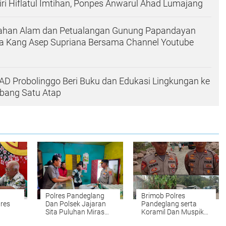
i Hiflatul Imtihan, Ponpes Anwarul Ahad Lumajang
dahan Alam dan Petualangan Gunung Papandayan
a Kang Asep Supriana Bersama Channel Youtube
IAD Probolinggo Beri Buku dan Edukasi Lingkungan ke
bang Satu Atap
Polres Pandeglang
Brimob Polres
res
Dan Polsek Jajaran
Pandeglang serta
Sita Puluhan Miras
Koramil Dan Muspika
u
Dalam Rangka OPS
Kecamatan Carita