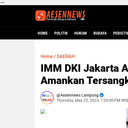
-->
HOME
POLITIK
HUKUM
BUDAYA
PERISTI
Home
/
DAERAH
IMM DKI Jakarta A
Amankan Tersangka
Aesennews Lampung
Thursday, May 25, 2023, 7:20:00 PM WI