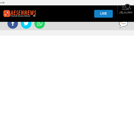
-->
JELAJAHI
LIVE
0