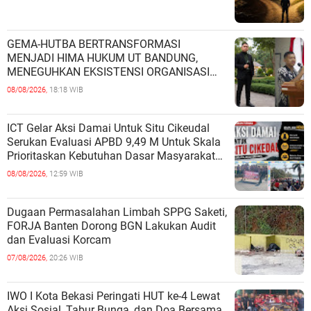
GEMA-HUTBA BERTRANSFORMASI
MENJADI HIMA HUKUM UT BANDUNG,
MENEGUHKAN EKSISTENSI ORGANISASI
MAHASISWA HUKUM UNIVERSITAS
08/08/2026,
18:18 WIB
TERBUKA
ICT Gelar Aksi Damai Untuk Situ Cikeudal
Serukan Evaluasi APBD 9,49 M Untuk Skala
Prioritaskan Kebutuhan Dasar Masyarakat
Belum Saat nya Butuh Kawasa
08/08/2026,
12:59 WIB
Dugaan Permasalahan Limbah SPPG Saketi,
FORJA Banten Dorong BGN Lakukan Audit
dan Evaluasi Korcam
07/08/2026,
20:26 WIB
IWO I Kota Bekasi Peringati HUT ke-4 Lewat
Aksi Sosial, Tabur Bunga, dan Doa Bersama