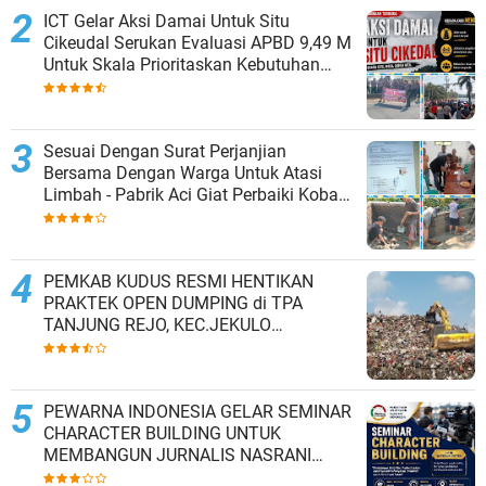
ICT Gelar Aksi Damai Untuk Situ
Cikeudal Serukan Evaluasi APBD 9,49 M
Untuk Skala Prioritaskan Kebutuhan
Dasar Masyarakat Belum Saat nya
Butuh Kawasan wisata
Sesuai Dengan Surat Perjanjian
Bersama Dengan Warga Untuk Atasi
Limbah - Pabrik Aci Giat Perbaiki Kobak
Penampungan Air
PEMKAB KUDUS RESMI HENTIKAN
PRAKTEK OPEN DUMPING di TPA
TANJUNG REJO, KEC.JEKULO
KAB.KUDUS,BERLAKUKAN SISTEM
PENGELOLAAN SAMPAH BARU
PEWARNA INDONESIA GELAR SEMINAR
CHARACTER BUILDING UNTUK
MEMBANGUN JURNALIS NASRANI
BERINTEGRITAS DAN BERDAMPAK*