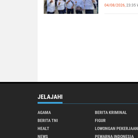
Kebangsa
04/08/2026,
23:35 
JELAJAHI
AGAMA
BERITA KRIMINAL
BERITA TNI
FIGUR
HEALT
LOWONGAN PEKERJAAN
NEWS
PEWARNA INDONESIA