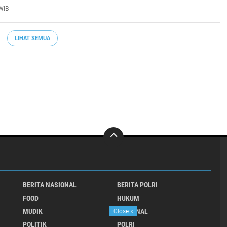
an di Monas. Sabtu 1 Aug 2026*_
WIB
LIHAT SEMUA
BERITA NASIONAL
BERITA POLRI
FOOD
HUKUM
MUDIK
NASIONAL
Close
x
POLITIK
POLRI