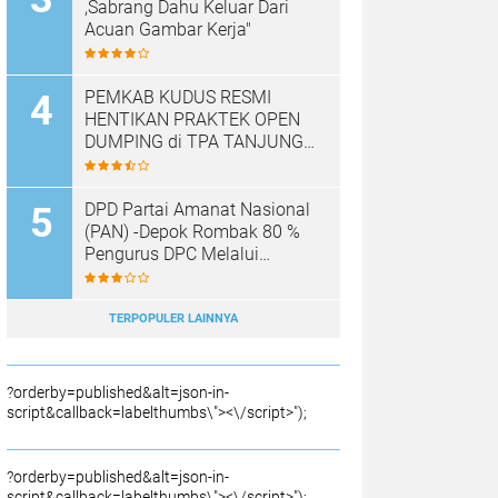
,Sabrang Dahu Keluar Dari
Acuan Gambar Kerja"
PEMKAB KUDUS RESMI
HENTIKAN PRAKTEK OPEN
DUMPING di TPA TANJUNG
REJO, KEC.JEKULO
KAB.KUDUS,BERLAKUKAN
SISTEM PENGELOLAAN
DPD Partai Amanat Nasional
SAMPAH BARU
(PAN) -Depok Rombak 80 %
Pengurus DPC Melalui
Muscab "
TERPOPULER LAINNYA
?orderby=published&alt=json-in-
script&callback=labelthumbs\"><\/script>");
?orderby=published&alt=json-in-
script&callback=labelthumbs\"><\/script>");