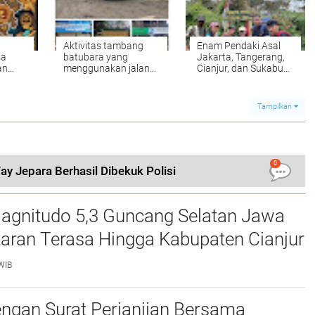
Memahami Hukum
Lebih Luas".
Aktivitas tambang
‎Enam Pendaki Asal
sa
batubara yang
Jakarta, Tangerang,
an
menggunakan jalan
Cianjur, dan Sukabumi
i
negara mengganggu
Taklukkan Gunung
dari
aktivitas masyarakat
Salak via Jalur Ajisaka
umum Di duga kebal
yang Ekstrem
Tampilkan
hukum
0
ay Jepara Berhasil Dibekuk Polisi
gnitudo 5,3 Guncang Selatan Jawa
taran Terasa Hingga Kabupaten Cianjur
WIB
ngan Surat Perjanjian Bersama