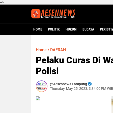
-->
HOME
POLITIK
HUKUM
BUDAYA
PERISTI
Home
/
DAERAH
Pelaku Curas Di W
Polisi
Aesennews Lampung
Thursday, May 25, 2023, 3:34:00 PM WI