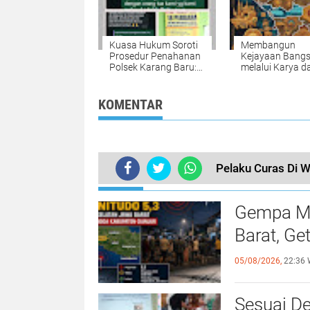
Kuasa Hukum Soroti
Membangun
Prosedur Penahanan
Kejayaan Bang
Polsek Karang Baru:
melalui Karya d
Dugaan Pelanggaran
Prestasi: Refleks
dan Penolakan
Cinta Tanah Air 
Restorative Justice
Romo Kefas
KOMENTAR
Pelaku Curas Di W
TERKINI
Gempa Ma
Barat, Ge
05/08/2026,
22:36 
Sesuai De