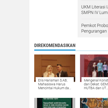
UKM Literasi 
SMPN IV Lum
Pemkot Probo
Pengurangan 
DIREKOMENDASIKAN
Eris Harisman S.AB;
Mengenal Konst
Mahasiswa Harus
dari Dekat: GEM
Mencintai Hukum dan
HUTBA dan UT
Tanggung Jawab
Bandung Bawa
Konstitusional
Mahasiswa Me
Sebagai Warga
Mahkamah Kons
Negara