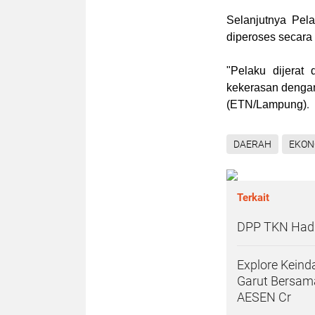
Selanjutnya Pel
diperoses secara
"Pelaku dijerat
kekerasan denga
.
(
ETN/Lampung
)
DAERAH
EKON
Terkait
DPP TKN Hadir
Explore Kein
Garut Bersam
AESEN Cr