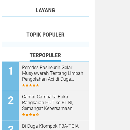
LAYANG
.
TOPIK POPULER
TERPOPULER
Pemdes Pasireurih Gelar
Musyawarah Tentang Limbah
Pengolahan Aci di Duga
Cemari Sungai Cisata
Hasilkan Kesepakatan Tutup
Sementara
Camat Campaka Buka
Rangkaian HUT ke-81 RI,
Semangat Kebersamaan
Warnai Senam Massal dan
Lomba Karaoke Perangkat
Desa
Di Duga Klompok P3A-TGIA