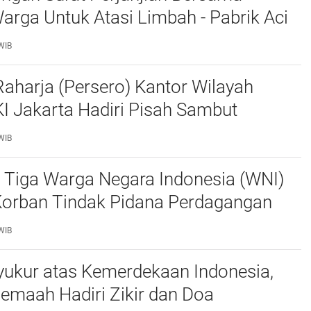
rga Untuk Atasi Limbah - Pabrik Aci
baiki Kobak Penampungan Air
WIB
aharja (Persero) Kantor Wilayah
I Jakarta Hadiri Pisah Sambut
Lalu Lintas Polda Metro Jaya
WIB
 Tiga Warga Negara Indonesia (WNI)
Korban Tindak Pidana Perdagangan
PO) di Libya Berhasil Dipulangkan Ke -
WIB
a. Mereka
yukur atas Kemerdekaan Indonesia,
emaah Hadiri Zikir dan Doa