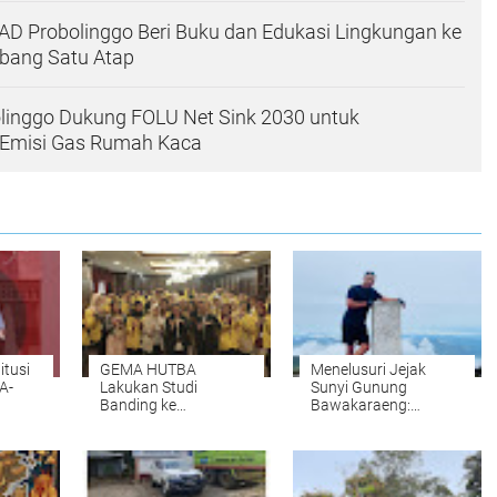
IAD Probolinggo Beri Buku dan Edukasi Lingkungan ke
bang Satu Atap
linggo Dukung FOLU Net Sink 2030 untuk
Emisi Gas Rumah Kaca
itusi
GEMA HUTBA
‎Menelusuri Jejak
A-
Lakukan Studi
Sunyi Gunung
Banding ke
Bawakaraeng:
Mahkamah
Pendaki Asal Cianjur
nyapa
Konstitusi: Ketum
Tempuh Perjalanan
titusi
Encep Ridwan
Untuk Mendaki
Edukasi "Moment
Gunung ke Sulawesi
Dimana Bisa
Selatan‎