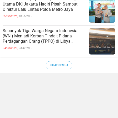
Utama DKI Jakarta Hadiri Pisah Sambut
Direktur Lalu Lintas Polda Metro Jaya
05/08/2026,
10:56 WIB
Sebanyak Tiga Warga Negara Indonesia
(WNI) Menjadi Korban Tindak Pidana
Perdagangan Orang (TPPO) di Libya
Berhasil Dipulangkan Ke - Indonesia. Mereka
04/08/2026,
23:42 WIB
LIHAT SEMUA