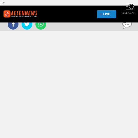
-->
JELAJAHI
LIVE
0