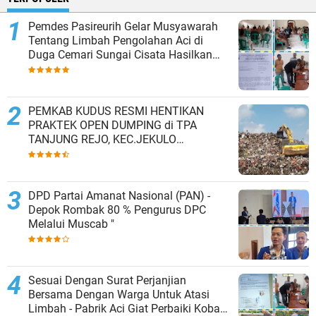
Pemdes Pasireurih Gelar Musyawarah
Tentang Limbah Pengolahan Aci di
Duga Cemari Sungai Cisata Hasilkan
Kesepakatan Tutup Sementara
PEMKAB KUDUS RESMI HENTIKAN
PRAKTEK OPEN DUMPING di TPA
TANJUNG REJO, KEC.JEKULO
KAB.KUDUS,BERLAKUKAN SISTEM
PENGELOLAAN SAMPAH BARU
DPD Partai Amanat Nasional (PAN) -
Depok Rombak 80 % Pengurus DPC
Melalui Muscab "
Sesuai Dengan Surat Perjanjian
Bersama Dengan Warga Untuk Atasi
Limbah - Pabrik Aci Giat Perbaiki Kobak