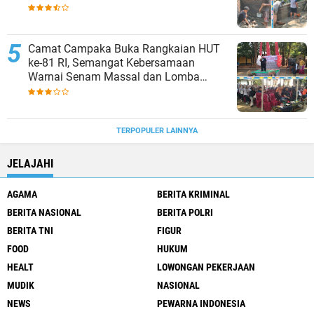
Penampungan Air
Camat Campaka Buka Rangkaian HUT
ke-81 RI, Semangat Kebersamaan
Warnai Senam Massal dan Lomba
Karaoke Perangkat Desa
TERPOPULER LAINNYA
JELAJAHI
AGAMA
BERITA KRIMINAL
BERITA NASIONAL
BERITA POLRI
BERITA TNI
FIGUR
FOOD
HUKUM
HEALT
LOWONGAN PEKERJAAN
MUDIK
NASIONAL
NEWS
PEWARNA INDONESIA