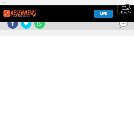
-->
JELAJAHI
LIVE
0