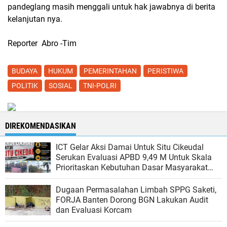
pandeglang masih menggali untuk hak jawabnya di berita
kelanjutan nya.
Reporter Abro -Tim
BUDAYA
HUKUM
PEMERINTAHAN
PERISTIWA
POLITIK
SOSIAL
TNI-POLRI
DIREKOMENDASIKAN
ICT Gelar Aksi Damai Untuk Situ Cikeudal
Serukan Evaluasi APBD 9,49 M Untuk Skala
Prioritaskan Kebutuhan Dasar Masyarakat
Belum Saat nya Butuh Kawasan wisata
Dugaan Permasalahan Limbah SPPG Saketi,
FORJA Banten Dorong BGN Lakukan Audit
dan Evaluasi Korcam