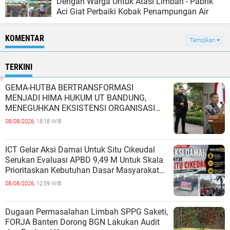
Dengan Warga Untuk Atasi Limbah - Pabrik
Aci Giat Perbaiki Kobak Penampungan Air
KOMENTAR
Tampilkan
TERKINI
GEMA-HUTBA BERTRANSFORMASI
MENJADI HIMA HUKUM UT BANDUNG,
MENEGUHKAN EKSISTENSI ORGANISASI
MAHASISWA HUKUM UNIVERSITAS
08/08/2026,
18:18 WIB
TERBUKA
ICT Gelar Aksi Damai Untuk Situ Cikeudal
Serukan Evaluasi APBD 9,49 M Untuk Skala
Prioritaskan Kebutuhan Dasar Masyarakat
Belum Saat nya Butuh Kawasa
08/08/2026,
12:59 WIB
Dugaan Permasalahan Limbah SPPG Saketi,
FORJA Banten Dorong BGN Lakukan Audit