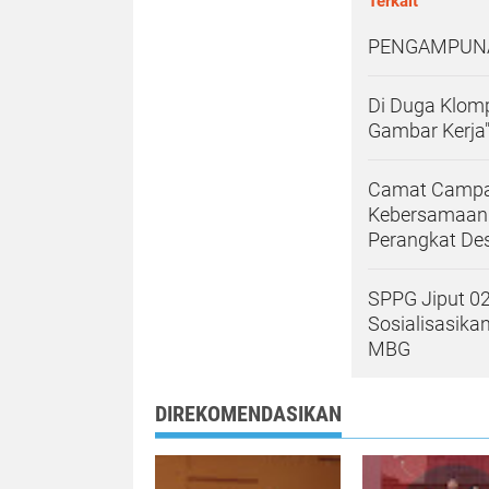
Terkait
PENGAMPUN
Di Duga Klom
Gambar Kerja
Camat Campak
Kebersamaan
Perangkat De
SPPG Jiput 02
Sosialisasika
MBG
DIREKOMENDASIKAN