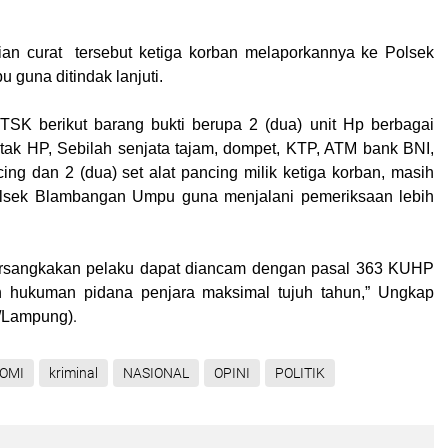
dian curat tersebut ketiga korban melaporkannya ke Polsek
guna ditindak lanjuti.
 TSK berikut barang bukti berupa 2 (dua) unit Hp berbagai
kotak HP, Sebilah senjata tajam, dompet, KTP, ATM bank BNI,
cing dan 2 (dua) set alat pancing milik ketiga korban, masih
lsek Blambangan Umpu guna menjalani pemeriksaan lebih
ersangkakan pelaku dapat diancam dengan pasal 363 KUHP
hukuman pidana penjara maksimal tujuh tahun,” Ungkap
.
o/Lampung
)
OMI
kriminal
NASIONAL
OPINI
POLITIK