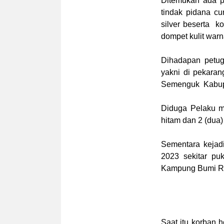
Ditemukan ada p
tindak pidana c
silver beserta ko
dompet kulit warn
Dihadapan petug
yakni di pekara
Semenguk Kabup
Diduga Pelaku m
hitam dan 2 (dua)
Sementara kejadi
2023 sekitar pu
Kampung Bumi R
Saat itu korban 