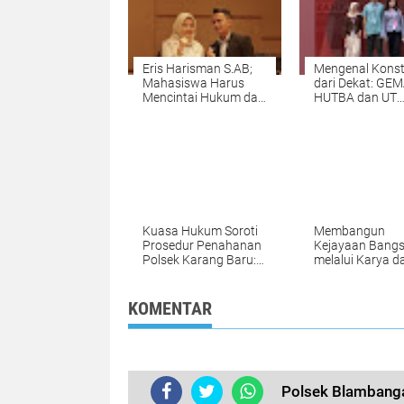
Eris Harisman S.AB;
Mengenal Konst
Mahasiswa Harus
dari Dekat: GEM
Mencintai Hukum dan
HUTBA dan UT
Tanggung Jawab
Bandung Bawa
Konstitusional
Mahasiswa Me
Sebagai Warga
Mahkamah Kons
Negara
Kuasa Hukum Soroti
Membangun
Prosedur Penahanan
Kejayaan Bang
Polsek Karang Baru:
melalui Karya d
Dugaan Pelanggaran
Prestasi: Refleks
dan Penolakan
Cinta Tanah Air 
Restorative Justice
Romo Kefas
KOMENTAR
Polsek Blambanga
TERKINI