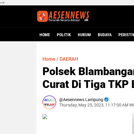
-->
HOME
POLITIK
HUKUM
BUDAYA
PERISTI
Home
/
DAERAH
Polsek Blambanga
Curat Di Tiga TKP
Aesennews Lampung
Thursday, May 25, 2023, 11:17:00 AM W