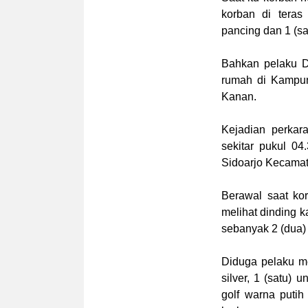
korban di teras
pancing dan 1 (sa
Bahkan pelaku D
rumah di Kampu
Kanan.
Kejadian perkar
sekitar pukul 0
Sidoarjo Kecama
Berawal saat ko
melihat dinding 
sebanyak 2 (dua)
Diduga pelaku m
silver, 1 (satu) 
golf warna puti