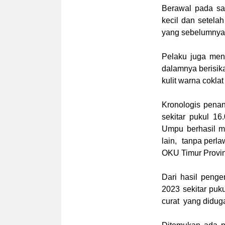
Berawal pada saa
kecil dan setela
yang sebelumnya d
Pelaku juga men
dalamnya berisika
kulit warna cokla
Kronologis pena
sekitar pukul 1
Umpu berhasil m
lain, tanpa per
OKU Timur Provin
Dari hasil peng
2023 sekitar puk
curat yang didug