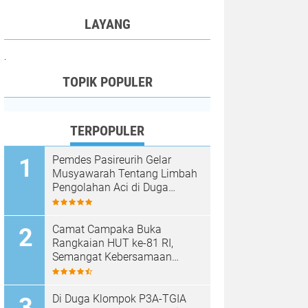
LAYANG
.
TOPIK POPULER
TERPOPULER
Pemdes Pasireurih Gelar
Musyawarah Tentang Limbah
Pengolahan Aci di Duga
Cemari Sungai Cisata
Hasilkan Kesepakatan Tutup
Sementara
Camat Campaka Buka
Rangkaian HUT ke-81 RI,
Semangat Kebersamaan
Warnai Senam Massal dan
Lomba Karaoke Perangkat
Desa
Di Duga Klompok P3A-TGIA