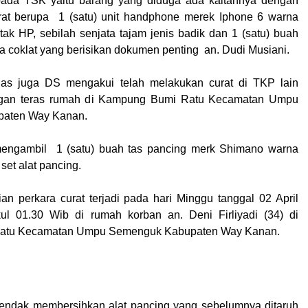
ada TSK yaitu barang yang diduga ada kaitannya dengan
urat berupa 1 (satu) unit handphone merek Iphone 6 warna
tak HP, sebilah senjata tajam jenis badik dan 1 (satu) buah
a coklat yang berisikan dokumen penting an. Dudi Musiani.
as juga DS mengakui telah melakukan curat di TKP lain
ngan teras rumah di Kampung Bumi Ratu Kecamatan Umpu
aten Way Kanan.
engambil 1 (satu) buah tas pancing merk Shimano warna
 set alat pancing.
an perkara curat terjadi pada hari Minggu tanggal 02 April
kul 01.30 Wib di rumah korban an. Deni Firliyadi (34) di
atu Kecamatan Umpu Semenguk Kabupaten Way Kanan.
hendak membersihkan alat pancing yang sebelumnya ditaruh