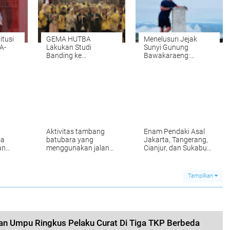
itusi
GEMA HUTBA
‎Menelusuri Jejak
A-
Lakukan Studi
Sunyi Gunung
Banding ke
Bawakaraeng:
Mahkamah
Pendaki Asal Cianjur
nyapa
Konstitusi: Ketum
Tempuh Perjalanan
titusi
Encep Ridwan
Untuk Mendaki
Edukasi "Moment
Gunung ke Sulawesi
Dimana Bisa
Selatan‎
Memahami Hukum
Lebih Luas".
Aktivitas tambang
‎Enam Pendaki Asal
sa
batubara yang
Jakarta, Tangerang,
an
menggunakan jalan
Cianjur, dan Sukabumi
i
negara mengganggu
Taklukkan Gunung
dari
aktivitas masyarakat
Salak via Jalur Ajisaka
umum Di duga kebal
yang Ekstrem
Tampilkan
hukum
n Umpu Ringkus Pelaku Curat Di Tiga TKP Berbeda