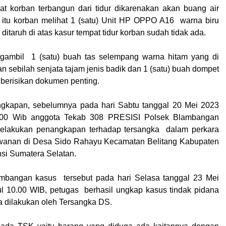
t korban terbangun dari tidur dikarenakan akan buang air
h itu korban melihat 1 (satu) Unit HP OPPO A16 warna biru
itaruh di atas kasur tempat tidur korban sudah tidak ada.
gambil 1 (satu) buah tas selempang warna hitam yang di
n sebilah senjata tajam jenis badik dan 1 (satu) buah dompet
t berisikan dokumen penting.
ngkapan, sebelumnya pada hari Sabtu tanggal 20 Mei 2023
6.00 Wib anggota Tekab 308 PRESISI Polsek Blambangan
elakukan penangkapan terhadap tersangka dalam perkara
lawanan di Desa Sido Rahayu Kecamatan Belitang Kabupaten
si Sumatera Selatan.
embangan kasus tersebut pada hari Selasa tanggal 23 Mei
ul 10.00 WIB, petugas berhasil ungkap kasus tindak pidana
a dilakukan oleh Tersangka DS.