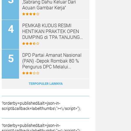
,Sabrang Dahu Keluar Dari
Acuan Gambar Kerja"
PEMKAB KUDUS RESMI
HENTIKAN PRAKTEK OPEN
DUMPING di TPA TANJUNG
REJO, KEC.JEKULO
KAB.KUDUS,BERLAKUKAN
SISTEM PENGELOLAAN
DPD Partai Amanat Nasional
SAMPAH BARU
(PAN) -Depok Rombak 80 %
Pengurus DPC Melalui
Muscab "
TERPOPULER LAINNYA
?orderby=published&alt=json-in-
script&callback=labelthumbs\"><\/script>");
?orderby=published&alt=json-in-
script&callback=labelthumbs\"><\/script>");