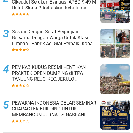
Cikeudal Serukan Evaluasi APBD 9,49 M
Untuk Skala Prioritaskan Kebutuhan
Dasar Masyarakat Belum Saat nya
Butuh Kawasan wisata
Sesuai Dengan Surat Perjanjian
Bersama Dengan Warga Untuk Atasi
Limbah - Pabrik Aci Giat Perbaiki Kobak
Penampungan Air
PEMKAB KUDUS RESMI HENTIKAN
PRAKTEK OPEN DUMPING di TPA
TANJUNG REJO, KEC.JEKULO
KAB.KUDUS,BERLAKUKAN SISTEM
PENGELOLAAN SAMPAH BARU
PEWARNA INDONESIA GELAR SEMINAR
CHARACTER BUILDING UNTUK
MEMBANGUN JURNALIS NASRANI
BERINTEGRITAS DAN BERDAMPAK*