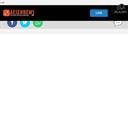
-->
JELAJAHI
LIVE
0