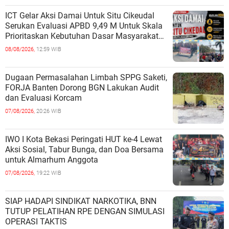
ICT Gelar Aksi Damai Untuk Situ Cikeudal
Serukan Evaluasi APBD 9,49 M Untuk Skala
Prioritaskan Kebutuhan Dasar Masyarakat
Belum Saat nya Butuh Kawasa
08/08/2026,
12:59 WIB
Dugaan Permasalahan Limbah SPPG Saketi,
FORJA Banten Dorong BGN Lakukan Audit
dan Evaluasi Korcam
07/08/2026,
20:26 WIB
IWO I Kota Bekasi Peringati HUT ke-4 Lewat
Aksi Sosial, Tabur Bunga, dan Doa Bersama
untuk Almarhum Anggota
07/08/2026,
19:22 WIB
SIAP HADAPI SINDIKAT NARKOTIKA, BNN
TUTUP PELATIHAN RPE DENGAN SIMULASI
OPERASI TAKTIS