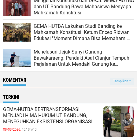
Mengenal Konstitusi dari Dekat: GEMA-HUTBA
dan UT Bandung Bawa Mahasiswa Menyapa
Mahkamah Konstitusi
GEMA HUTBA Lakukan Studi Banding ke
Mahkamah Konstitusi: Ketum Encep Ridwan
Edukasi "Moment Dimana Bisa Memahami
Hukum Lebih Luas".
‎Menelusuri Jejak Sunyi Gunung
Bawakaraeng: Pendaki Asal Cianjur Tempuh
Perjalanan Untuk Mendaki Gunung ke
Sulawesi Selatan‎
KOMENTAR
Tampilkan
TERKINI
GEMA-HUTBA BERTRANSFORMASI
MENJADI HIMA HUKUM UT BANDUNG,
MENEGUHKAN EKSISTENSI ORGANISASI
MAHASISWA HUKUM UNIVERSITAS
08/08/2026,
18:18 WIB
TERBUKA