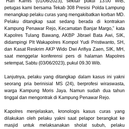
"Hari Kamis (01/06/2023), sekitar pukul 13.00 WIB,
petugas kami bersama Tekab 308 Presisi Polda Lampung
menangkap pelaku curas yang mengakibatkan korban MD.
Pelaku ditangkap saat sedang berada di kontrakan
Kampung Penawar Rejo, Kecamatan Banjar Margo," kata
Kapolres Tulang Bawang, AKBP Jibrael Bata Awi, SIK,
didampingi Plt Wakapolres Kompol Yudi Pristiwanto, SH,
dan Kasat Reskrim AKP Wido Dwi Arifiya Zaen, SIK, MH,
saat menggelar konferensi pers di halaman Mapolres
setempat, Sabtu (03/06/2023), pukul 09.30 Wib.
Lanjutnya, pelaku yang ditangkap dalam kasus ini yakni
seorang pria berinisial MS (24), berprofesi wiraswasta,
warga Kampung Moris Jaya. Namun sudah dua tahun
tinggal dan mengontrak di Kampung Penawar Rejo.
Kapolres menjelaskan, kronologis kasus curas yang
dilakukan oleh pelaku yakni saat pelapor berangkat ke
masjid untuk melaksanakan sholat subuh, pelaku