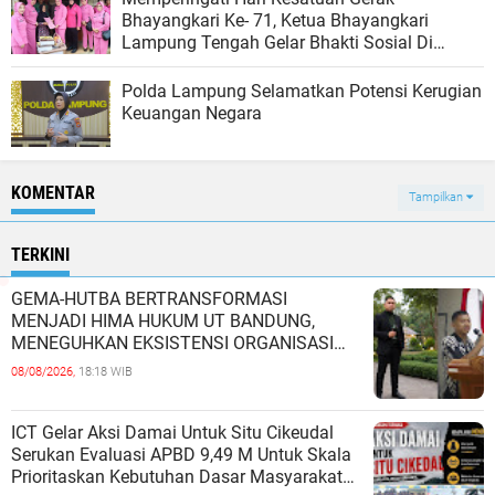
Bhayangkari Ke- 71, Ketua Bhayangkari
Lampung Tengah Gelar Bhakti Sosial Di
Kampung Jaya Sakti
Polda Lampung Selamatkan Potensi Kerugian
Keuangan Negara
KOMENTAR
Tampilkan
TERKINI
GEMA-HUTBA BERTRANSFORMASI
MENJADI HIMA HUKUM UT BANDUNG,
MENEGUHKAN EKSISTENSI ORGANISASI
MAHASISWA HUKUM UNIVERSITAS
08/08/2026,
18:18 WIB
TERBUKA
ICT Gelar Aksi Damai Untuk Situ Cikeudal
Serukan Evaluasi APBD 9,49 M Untuk Skala
Prioritaskan Kebutuhan Dasar Masyarakat