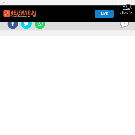
-->
JELAJAHI
LIVE
0