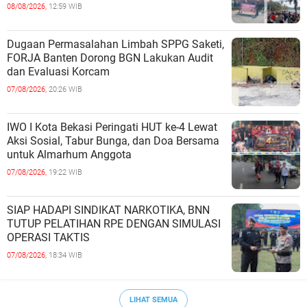
Belum Saat nya Butuh Kawasa
08/08/2026,
12:59 WIB
Dugaan Permasalahan Limbah SPPG Saketi,
FORJA Banten Dorong BGN Lakukan Audit
dan Evaluasi Korcam
07/08/2026,
20:26 WIB
IWO I Kota Bekasi Peringati HUT ke-4 Lewat
Aksi Sosial, Tabur Bunga, dan Doa Bersama
untuk Almarhum Anggota
07/08/2026,
19:22 WIB
SIAP HADAPI SINDIKAT NARKOTIKA, BNN
TUTUP PELATIHAN RPE DENGAN SIMULASI
OPERASI TAKTIS
07/08/2026,
18:34 WIB
LIHAT SEMUA