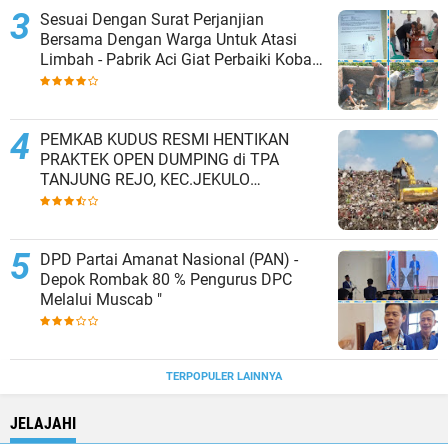
Sesuai Dengan Surat Perjanjian
Bersama Dengan Warga Untuk Atasi
Limbah - Pabrik Aci Giat Perbaiki Kobak
Penampungan Air
PEMKAB KUDUS RESMI HENTIKAN
PRAKTEK OPEN DUMPING di TPA
TANJUNG REJO, KEC.JEKULO
KAB.KUDUS,BERLAKUKAN SISTEM
PENGELOLAAN SAMPAH BARU
DPD Partai Amanat Nasional (PAN) -
Depok Rombak 80 % Pengurus DPC
Melalui Muscab "
TERPOPULER LAINNYA
JELAJAHI