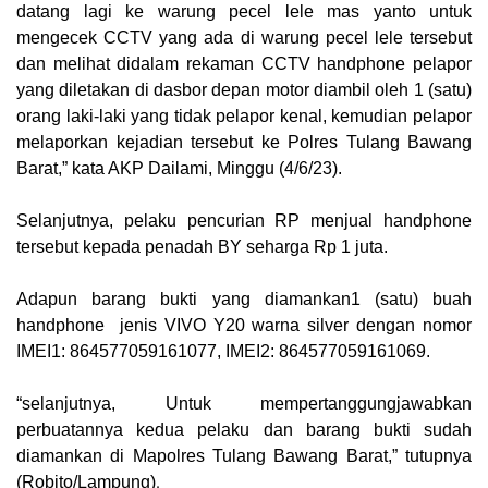
datang lagi ke warung pecel lele mas yanto untuk
mengecek CCTV yang ada di warung pecel lele tersebut
dan melihat didalam rekaman CCTV handphone pelapor
yang diletakan di dasbor depan motor diambil oleh 1 (satu)
orang laki-laki yang tidak pelapor kenal, kemudian pelapor
melaporkan kejadian tersebut ke Polres Tulang Bawang
Barat,” kata AKP Dailami, Minggu (4/6/23).
Selanjutnya, pelaku pencurian RP menjual handphone
tersebut kepada penadah BY seharga Rp 1 juta.
Adapun barang bukti yang diamankan1 (satu) buah
handphone jenis VIVO Y20 warna silver dengan nomor
IMEI1: 864577059161077, IMEI2: 864577059161069.
“selanjutnya, Untuk mempertanggungjawabkan
perbuatannya kedua pelaku dan barang bukti sudah
diamankan di Mapolres Tulang Bawang Barat,” tutupnya
.
(
Robito/Lampung
)