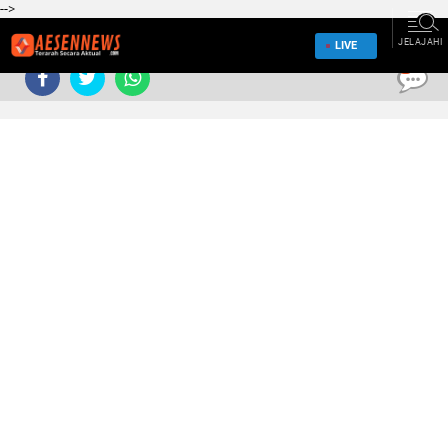
-->
JELAJAHI
LIVE
0