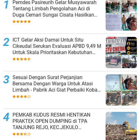
Pemdes Pasireurih Gelar Musyawarah
Tentang Limbah Pengolahan Aci di
Duga Cemari Sungai Cisata Hasilkan
Kesepakatan Tutup Sementara
ICT Gelar Aksi Damai Untuk Situ
Cikeudal Serukan Evaluasi APBD 9,49 M
Untuk Skala Prioritaskan Kebutuhan
Dasar Masyarakat Belum Saat nya
Butuh Kawasan wisata
Sesuai Dengan Surat Perjanjian
Bersama Dengan Warga Untuk Atasi
Limbah - Pabrik Aci Giat Perbaiki Kobak
Penampungan Air
PEMKAB KUDUS RESMI HENTIKAN
PRAKTEK OPEN DUMPING di TPA
TANJUNG REJO, KEC.JEKULO
KAB.KUDUS,BERLAKUKAN SISTEM
PENGELOLAAN SAMPAH BARU