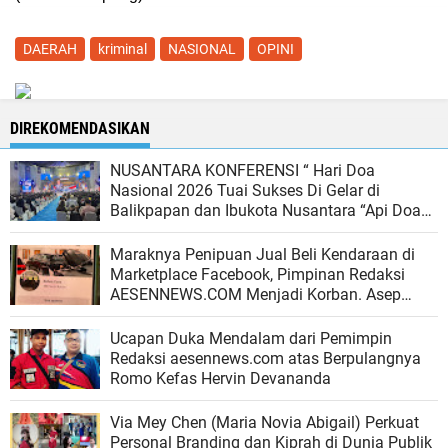
DAERAH
kriminal
NASIONAL
OPINI
DIREKOMENDASIKAN
NUSANTARA KONFERENSI “ Hari Doa
Nasional 2026 Tuai Sukses Di Gelar di
Balikpapan dan Ibukota Nusantara “Api Doa
dan Penginjilan Terus Menyala Dari IKN
Kaltim sampai ke Bangsa Bangsa”
Maraknya Penipuan Jual Beli Kendaraan di
Marketplace Facebook, Pimpinan Redaksi
AESENNEWS.COM Menjadi Korban. Asep
"Saya Koordinasikam dengan Polda Jabar"
Ucapan Duka Mendalam dari Pemimpin
Redaksi aesennews.com atas Berpulangnya
Romo Kefas Hervin Devananda
Via Mey Chen (Maria Novia Abigail) Perkuat
Personal Branding dan Kiprah di Dunia Publik