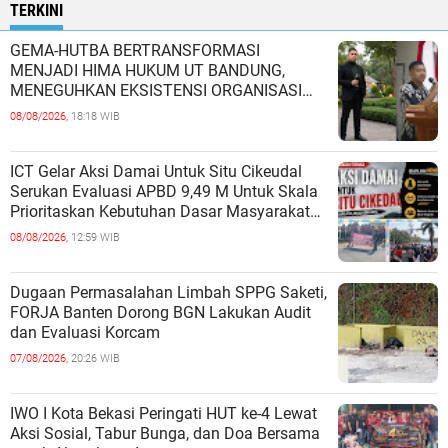
TERKINI
GEMA-HUTBA BERTRANSFORMASI
MENJADI HIMA HUKUM UT BANDUNG,
MENEGUHKAN EKSISTENSI ORGANISASI
MAHASISWA HUKUM UNIVERSITAS
08/08/2026,
18:18 WIB
TERBUKA
ICT Gelar Aksi Damai Untuk Situ Cikeudal
Serukan Evaluasi APBD 9,49 M Untuk Skala
Prioritaskan Kebutuhan Dasar Masyarakat
Belum Saat nya Butuh Kawasa
08/08/2026,
12:59 WIB
Dugaan Permasalahan Limbah SPPG Saketi,
FORJA Banten Dorong BGN Lakukan Audit
dan Evaluasi Korcam
07/08/2026,
20:26 WIB
IWO I Kota Bekasi Peringati HUT ke-4 Lewat
Aksi Sosial, Tabur Bunga, dan Doa Bersama