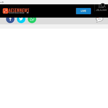
-->
JELAJAHI
LIVE
0