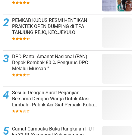
Kesepakatan Tutup Sementara
PEMKAB KUDUS RESMI HENTIKAN
PRAKTEK OPEN DUMPING di TPA
TANJUNG REJO, KEC.JEKULO
KAB.KUDUS,BERLAKUKAN SISTEM
PENGELOLAAN SAMPAH BARU
DPD Partai Amanat Nasional (PAN) -
Depok Rombak 80 % Pengurus DPC
Melalui Muscab "
Sesuai Dengan Surat Perjanjian
Bersama Dengan Warga Untuk Atasi
Limbah - Pabrik Aci Giat Perbaiki Kobak
Penampungan Air
Camat Campaka Buka Rangkaian HUT
ke-81 RI, Semangat Kebersamaan