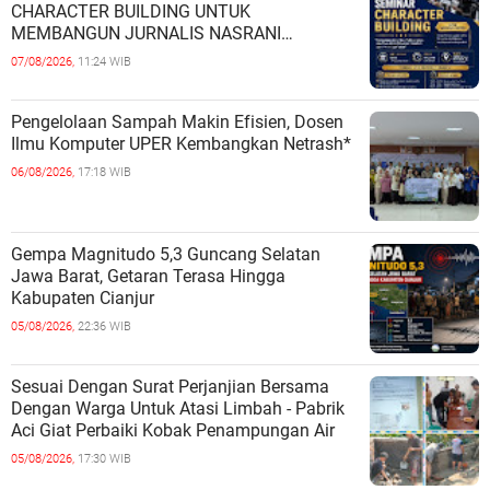
CHARACTER BUILDING UNTUK
MEMBANGUN JURNALIS NASRANI
BERINTEGRITAS DAN BERDAMPAK*
07/08/2026,
11:24 WIB
Pengelolaan Sampah Makin Efisien, Dosen
Ilmu Komputer UPER Kembangkan Netrash*
06/08/2026,
17:18 WIB
Gempa Magnitudo 5,3 Guncang Selatan
Jawa Barat, Getaran Terasa Hingga
Kabupaten Cianjur
05/08/2026,
22:36 WIB
Sesuai Dengan Surat Perjanjian Bersama
Dengan Warga Untuk Atasi Limbah - Pabrik
Aci Giat Perbaiki Kobak Penampungan Air
05/08/2026,
17:30 WIB