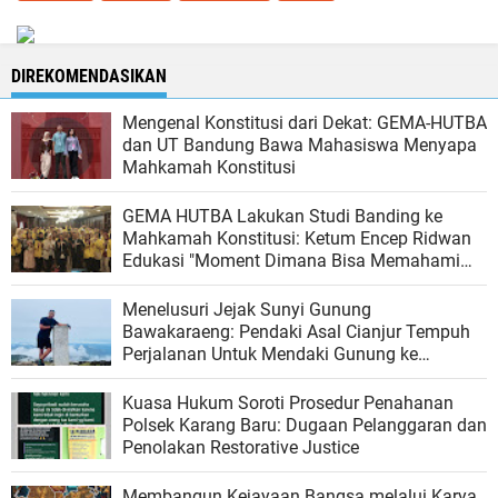
DIREKOMENDASIKAN
Mengenal Konstitusi dari Dekat: GEMA-HUTBA
dan UT Bandung Bawa Mahasiswa Menyapa
Mahkamah Konstitusi
GEMA HUTBA Lakukan Studi Banding ke
Mahkamah Konstitusi: Ketum Encep Ridwan
Edukasi "Moment Dimana Bisa Memahami
Hukum Lebih Luas".
‎Menelusuri Jejak Sunyi Gunung
Bawakaraeng: Pendaki Asal Cianjur Tempuh
Perjalanan Untuk Mendaki Gunung ke
Sulawesi Selatan‎
Kuasa Hukum Soroti Prosedur Penahanan
Polsek Karang Baru: Dugaan Pelanggaran dan
Penolakan Restorative Justice
Membangun Kejayaan Bangsa melalui Karya