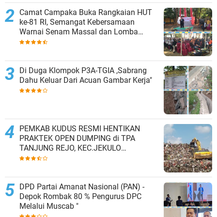
Camat Campaka Buka Rangkaian HUT
ke-81 RI, Semangat Kebersamaan
Warnai Senam Massal dan Lomba
Karaoke Perangkat Desa
Di Duga Klompok P3A-TGIA ,Sabrang
Dahu Keluar Dari Acuan Gambar Kerja"
PEMKAB KUDUS RESMI HENTIKAN
PRAKTEK OPEN DUMPING di TPA
TANJUNG REJO, KEC.JEKULO
KAB.KUDUS,BERLAKUKAN SISTEM
PENGELOLAAN SAMPAH BARU
DPD Partai Amanat Nasional (PAN) -
Depok Rombak 80 % Pengurus DPC
Melalui Muscab "