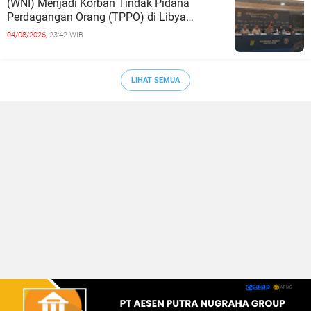
(WNI) Menjadi Korban Tindak Pidana
Perdagangan Orang (TPPO) di Libya
Berhasil Dipulangkan Ke - Indonesia. Mereka
04/08/2026,
23:42 WIB
LIHAT SEMUA