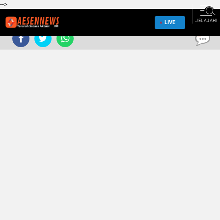
-->
JELAJAHI
LIVE
0