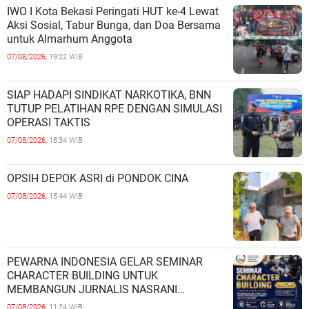
IWO I Kota Bekasi Peringati HUT ke-4 Lewat
Aksi Sosial, Tabur Bunga, dan Doa Bersama
untuk Almarhum Anggota
07/08/2026,
19:22 WIB
SIAP HADAPI SINDIKAT NARKOTIKA, BNN
TUTUP PELATIHAN RPE DENGAN SIMULASI
OPERASI TAKTIS
07/08/2026,
18:34 WIB
OPSIH DEPOK ASRI di PONDOK CINA
07/08/2026,
15:44 WIB
PEWARNA INDONESIA GELAR SEMINAR
CHARACTER BUILDING UNTUK
MEMBANGUN JURNALIS NASRANI
BERINTEGRITAS DAN BERDAMPAK*
07/08/2026,
11:24 WIB