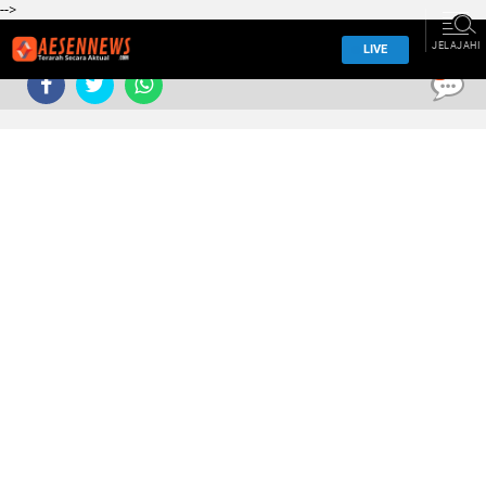
-->
JELAJAHI
LIVE
0