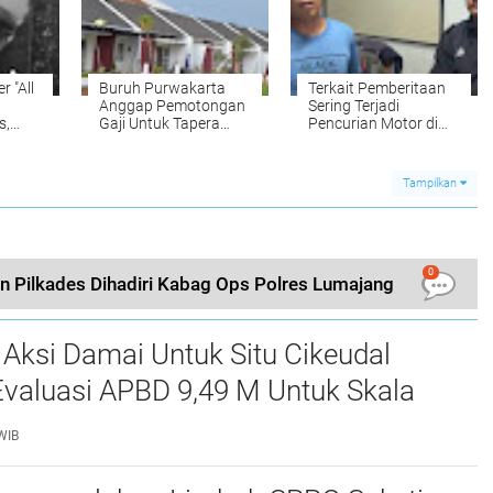
r "All
Buruh Purwakarta
Terkait Pemberitaan
Anggap Pemotongan
Sering Terjadi
s,
Gaji Untuk Tapera
Pencurian Motor di
annya
Memberatkan
Apt Kemang View,
Pihak Pengelolah
Parkir : "Itu Fitnah dan
Tampilkan
Tidak Benar"
0
n Pilkades Dihadiri Kabag Ops Polres Lumajang
 Aksi Damai Untuk Situ Cikeudal
Evaluasi APBD 9,49 M Untuk Skala
skan Kebutuhan Dasar Masyarakat
WIB
at nya Butuh Kawasa