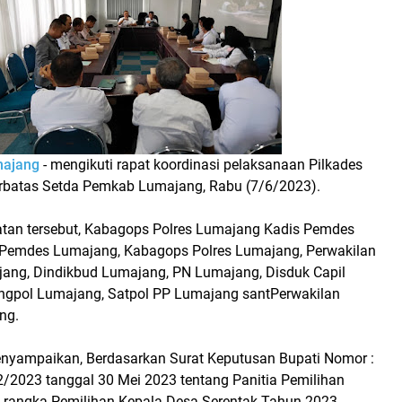
ajang
- mengikuti rapat koordinasi pelaksanaan Pilkades
rbatas Setda Pemkab Lumajang, Rabu (7/6/2023).
atan tersebut, Kabagops Polres Lumajang Kadis Pemdes
 Pemdes Lumajang, Kabagops Polres Lumajang, Perwakilan
ang, Dindikbud Lumajang, PN Lumajang, Disduk Capil
ngpol Lumajang, Satpol PP Lumajang santPerwakilan
ng.
yampaikan, Berdasarkan Surat Keputusan Bupati Nomor :
/2023 tanggal 30 Mei 2023 tentang Panitia Pemilihan
rangka Pemilihan Kepala Desa Serentak Tahun 2023