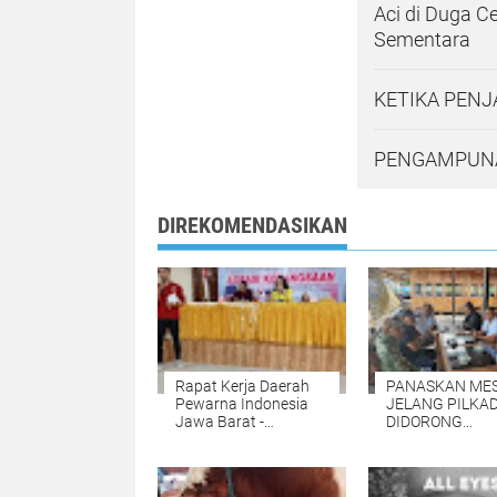
Aci di Duga C
Sementara
KETIKA PENJ
PENGAMPUN
DIREKOMENDASIKAN
Rapat Kerja Daerah
PANASKAN ME
Pewarna Indonesia
JELANG PILKAD
Jawa Barat -
DIDORONG
Menyongsong
LANJUTKAN
Rakernas di Lumajang
PEMBANGUNA
Jawa Timur
KAIMANA 2024