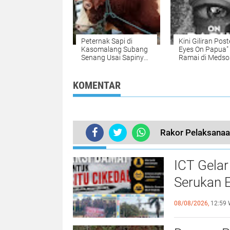
Peternak Sapi di
Kini Giliran Poste
Kasomalang Subang
Eyes On Papua"
Senang Usai Sapinya
Ramai di Medso
Dibeli Presiden Jokowi
Begini Penjelas
Untuk Kurban Idul
Adha 2024
KOMENTAR
Rakor Pelaksanaa
TERKINI
ICT Gelar
Serukan 
Priorita
08/08/2026,
12:59 
Belum Sa