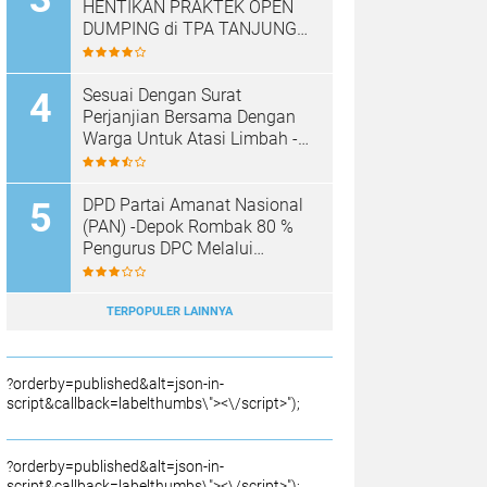
HENTIKAN PRAKTEK OPEN
DUMPING di TPA TANJUNG
REJO, KEC.JEKULO
KAB.KUDUS,BERLAKUKAN
SISTEM PENGELOLAAN
Sesuai Dengan Surat
SAMPAH BARU
Perjanjian Bersama Dengan
Warga Untuk Atasi Limbah -
Pabrik Aci Giat Perbaiki Kobak
Penampungan Air
DPD Partai Amanat Nasional
(PAN) -Depok Rombak 80 %
Pengurus DPC Melalui
Muscab "
TERPOPULER LAINNYA
?orderby=published&alt=json-in-
script&callback=labelthumbs\"><\/script>");
?orderby=published&alt=json-in-
script&callback=labelthumbs\"><\/script>");