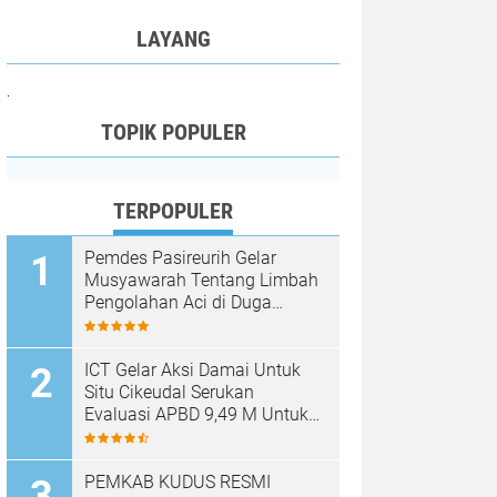
LAYANG
.
TOPIK POPULER
TERPOPULER
Pemdes Pasireurih Gelar
Musyawarah Tentang Limbah
Pengolahan Aci di Duga
Cemari Sungai Cisata
Hasilkan Kesepakatan Tutup
Sementara
ICT Gelar Aksi Damai Untuk
Situ Cikeudal Serukan
Evaluasi APBD 9,49 M Untuk
Skala Prioritaskan Kebutuhan
Dasar Masyarakat Belum Saat
nya Butuh Kawasan wisata
PEMKAB KUDUS RESMI