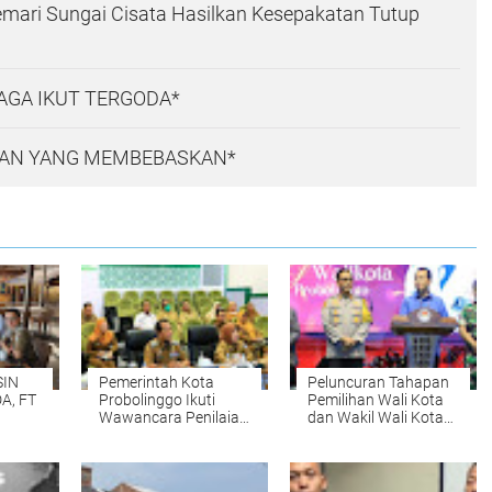
emari Sungai Cisata Hasilkan Kesepakatan Tutup
AGA IKUT TERGODA*
AN YANG MEMBEBASKAN*
SIN
Pemerintah Kota
Peluncuran Tahapan
A, FT
Probolinggo Ikuti
Pemilihan Wali Kota
Wawancara Penilaian
dan Wakil Wali Kota
Nirwasita Tantra
Probolinggo 2024
N
2023
-2029