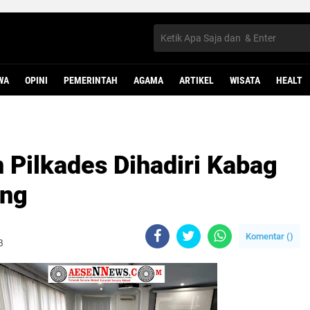
WA
OPINI
PEMERINTAH
AGAMA
ARTIKEL
WISATA
HEALT
 Pilkades Dihadiri Kabag
ang
Komentar (
)
B