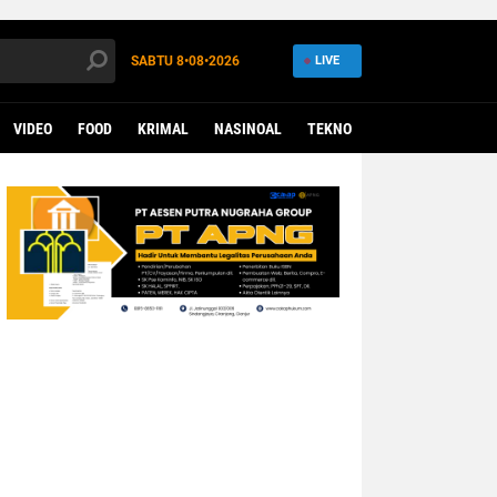
SABTU
8•08•2026
LIVE
VIDEO
FOOD
KRIMAL
NASINOAL
TEKNO