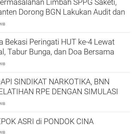
ermasalahan Limbah SPPG Saketi,
nten Dorong BGN Lakukan Audit dan
 Korcam
WIB
a Bekasi Peringati HUT ke-4 Lewat
al, Tabur Bunga, dan Doa Bersama
marhum Anggota
WIB
API SINDIKAT NARKOTIKA, BNN
ELATIHAN RPE DENGAN SIMULASI
 TAKTIS
WIB
POK ASRI di PONDOK CINA
WIB