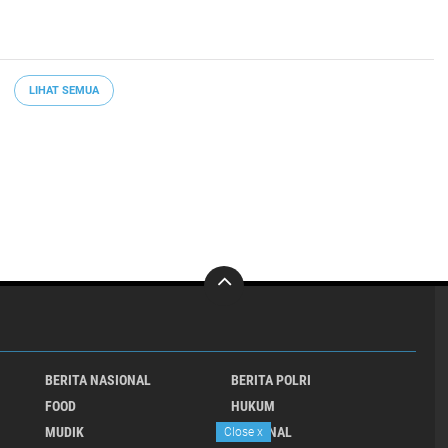
LIHAT SEMUA
BERITA NASIONAL
BERITA POLRI
FOOD
HUKUM
MUDIK
NASIONAL
Close
x