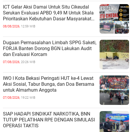
ICT Gelar Aksi Damai Untuk Situ Cikeudal
Serukan Evaluasi APBD 9,49 M Untuk Skala
Prioritaskan Kebutuhan Dasar Masyarakat
Belum Saat nya Butuh Kawasa
08/08/2026,
12:59 WIB
Dugaan Permasalahan Limbah SPPG Saketi,
FORJA Banten Dorong BGN Lakukan Audit
dan Evaluasi Korcam
07/08/2026,
20:26 WIB
IWO I Kota Bekasi Peringati HUT ke-4 Lewat
Aksi Sosial, Tabur Bunga, dan Doa Bersama
untuk Almarhum Anggota
07/08/2026,
19:22 WIB
SIAP HADAPI SINDIKAT NARKOTIKA, BNN
TUTUP PELATIHAN RPE DENGAN SIMULASI
OPERASI TAKTIS