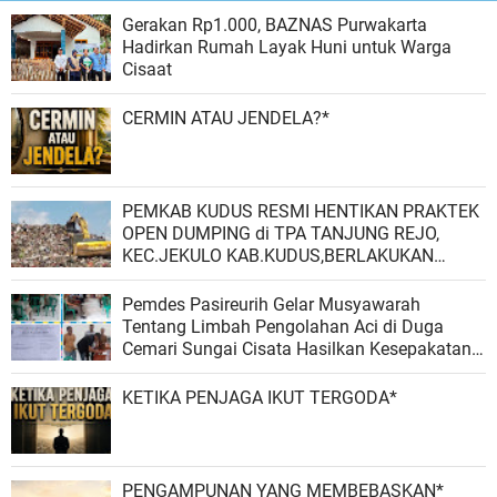
Gerakan Rp1.000, BAZNAS Purwakarta
Hadirkan Rumah Layak Huni untuk Warga
Cisaat
CERMIN ATAU JENDELA?*
PEMKAB KUDUS RESMI HENTIKAN PRAKTEK
OPEN DUMPING di TPA TANJUNG REJO,
KEC.JEKULO KAB.KUDUS,BERLAKUKAN
SISTEM PENGELOLAAN SAMPAH BARU
Pemdes Pasireurih Gelar Musyawarah
Tentang Limbah Pengolahan Aci di Duga
Cemari Sungai Cisata Hasilkan Kesepakatan
Tutup Sementara
KETIKA PENJAGA IKUT TERGODA*
PENGAMPUNAN YANG MEMBEBASKAN*