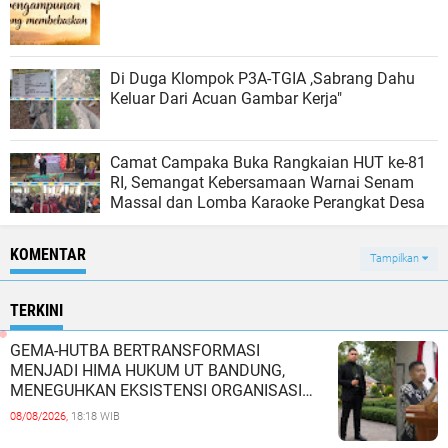
Di Duga Klompok P3A-TGIA ,Sabrang Dahu
Keluar Dari Acuan Gambar Kerja"
Camat Campaka Buka Rangkaian HUT ke-81
RI, Semangat Kebersamaan Warnai Senam
Massal dan Lomba Karaoke Perangkat Desa
KOMENTAR
Tampilkan
TERKINI
GEMA-HUTBA BERTRANSFORMASI
MENJADI HIMA HUKUM UT BANDUNG,
MENEGUHKAN EKSISTENSI ORGANISASI
MAHASISWA HUKUM UNIVERSITAS
08/08/2026,
18:18 WIB
TERBUKA