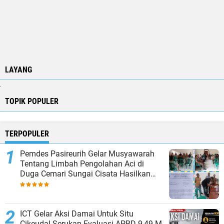
LAYANG
.
TOPIK POPULER
TERPOPULER
Pemdes Pasireurih Gelar Musyawarah
Tentang Limbah Pengolahan Aci di
Duga Cemari Sungai Cisata Hasilkan
Kesepakatan Tutup Sementara
ICT Gelar Aksi Damai Untuk Situ
Cikeudal Serukan Evaluasi APBD 9,49 M