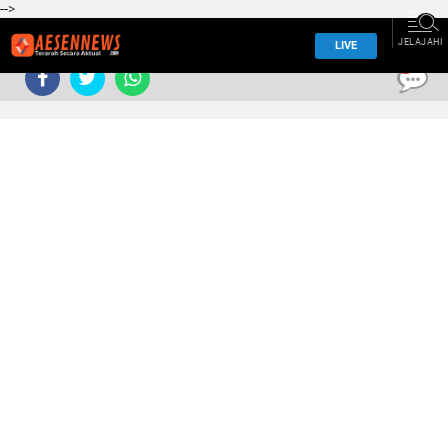
-->
JELAJAHI
LIVE
0