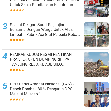
Untuk Skala Prioritaskan Kebutuhan
Dasar Masyarakat Belum Saat nya
Butuh Kawasan wisata
Sesuai Dengan Surat Perjanjian
Bersama Dengan Warga Untuk Atasi
Limbah - Pabrik Aci Giat Perbaiki Kobak
Penampungan Air
PEMKAB KUDUS RESMI HENTIKAN
PRAKTEK OPEN DUMPING di TPA
TANJUNG REJO, KEC.JEKULO
KAB.KUDUS,BERLAKUKAN SISTEM
PENGELOLAAN SAMPAH BARU
DPD Partai Amanat Nasional (PAN) -
Depok Rombak 80 % Pengurus DPC
Melalui Muscab "