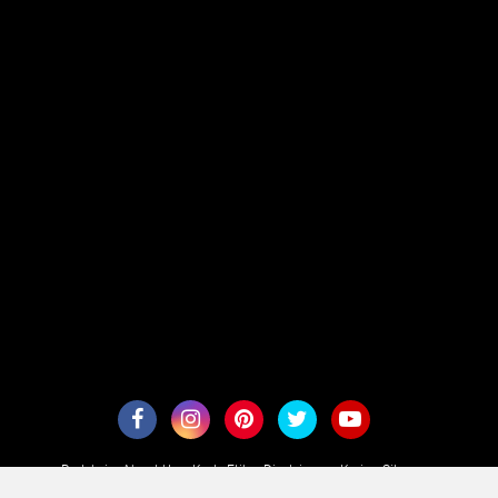
Redaksi
About Us
Kode Etik
Disclaimer
Karir
Sitemaps
Copyright ©
2026 aesennews.com - Terarah Secara Aktual
Premium