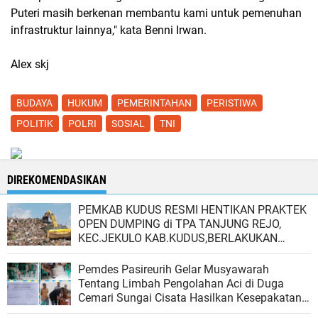
Puteri masih berkenan membantu kami untuk pemenuhan
infrastruktur lainnya," kata Benni Irwan.
Alex skj
BUDAYA
HUKUM
PEMERINTAHAN
PERISTIWA
POLITIK
POLRI
SOSIAL
TNI
DIREKOMENDASIKAN
PEMKAB KUDUS RESMI HENTIKAN PRAKTEK
OPEN DUMPING di TPA TANJUNG REJO,
KEC.JEKULO KAB.KUDUS,BERLAKUKAN
SISTEM PENGELOLAAN SAMPAH BARU
Pemdes Pasireurih Gelar Musyawarah
Tentang Limbah Pengolahan Aci di Duga
Cemari Sungai Cisata Hasilkan Kesepakatan
Tutup Sementara