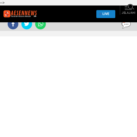
-->
JELAJAHI
LIVE
0