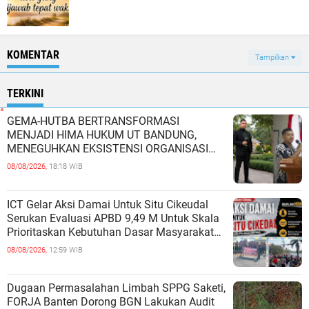
KOMENTAR
Tampilkan
TERKINI
GEMA-HUTBA BERTRANSFORMASI
MENJADI HIMA HUKUM UT BANDUNG,
MENEGUHKAN EKSISTENSI ORGANISASI
MAHASISWA HUKUM UNIVERSITAS
08/08/2026,
18:18 WIB
TERBUKA
ICT Gelar Aksi Damai Untuk Situ Cikeudal
Serukan Evaluasi APBD 9,49 M Untuk Skala
Prioritaskan Kebutuhan Dasar Masyarakat
Belum Saat nya Butuh Kawasa
08/08/2026,
12:59 WIB
Dugaan Permasalahan Limbah SPPG Saketi,
FORJA Banten Dorong BGN Lakukan Audit