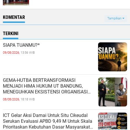
KOMENTAR
Tampilkan
TERKINI
SIAPA TUANMU?*
09/08/2026,
13:56 WIB
GEMA-HUTBA BERTRANSFORMASI
MENJADI HIMA HUKUM UT BANDUNG,
MENEGUHKAN EKSISTENSI ORGANISASI
MAHASISWA HUKUM UNIVERSITAS
08/08/2026,
18:18 WIB
TERBUKA
ICT Gelar Aksi Damai Untuk Situ Cikeudal
Serukan Evaluasi APBD 9,49 M Untuk Skala
Prioritaskan Kebutuhan Dasar Masyarakat