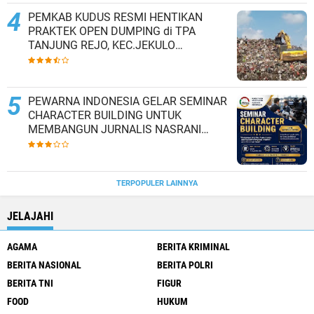
PEMKAB KUDUS RESMI HENTIKAN
PRAKTEK OPEN DUMPING di TPA
TANJUNG REJO, KEC.JEKULO
KAB.KUDUS,BERLAKUKAN SISTEM
PENGELOLAAN SAMPAH BARU
PEWARNA INDONESIA GELAR SEMINAR
CHARACTER BUILDING UNTUK
MEMBANGUN JURNALIS NASRANI
BERINTEGRITAS DAN BERDAMPAK*
TERPOPULER LAINNYA
JELAJAHI
AGAMA
BERITA KRIMINAL
BERITA NASIONAL
BERITA POLRI
BERITA TNI
FIGUR
FOOD
HUKUM