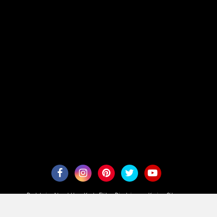
Redaksi
About Us
Kode Etik
Disclaimer
Karir
Sitemaps
Copyright ©
2026 aesennews.com - Terarah Secara Aktual
Premium
By