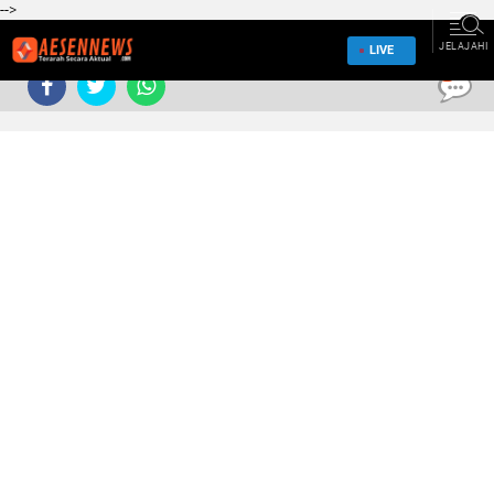
-->
JELAJAHI
LIVE
0