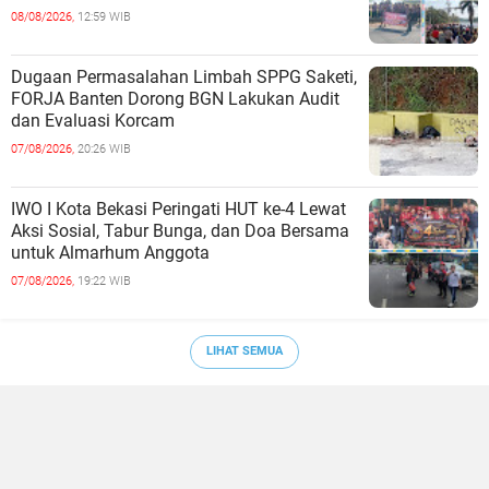
Belum Saat nya Butuh Kawasa
08/08/2026,
12:59 WIB
Dugaan Permasalahan Limbah SPPG Saketi,
FORJA Banten Dorong BGN Lakukan Audit
dan Evaluasi Korcam
07/08/2026,
20:26 WIB
IWO I Kota Bekasi Peringati HUT ke-4 Lewat
Aksi Sosial, Tabur Bunga, dan Doa Bersama
untuk Almarhum Anggota
07/08/2026,
19:22 WIB
LIHAT SEMUA