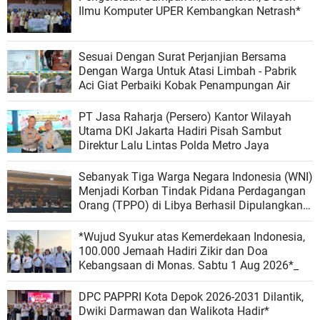
Ilmu Komputer UPER Kembangkan Netrash*
Sesuai Dengan Surat Perjanjian Bersama
Dengan Warga Untuk Atasi Limbah - Pabrik
Aci Giat Perbaiki Kobak Penampungan Air
PT Jasa Raharja (Persero) Kantor Wilayah
Utama DKI Jakarta Hadiri Pisah Sambut
Direktur Lalu Lintas Polda Metro Jaya
Sebanyak Tiga Warga Negara Indonesia (WNI)
Menjadi Korban Tindak Pidana Perdagangan
Orang (TPPO) di Libya Berhasil Dipulangkan
Ke - Indonesia. Mereka adalah NAR, SS, dan
NKR.
*Wujud Syukur atas Kemerdekaan Indonesia,
100.000 Jemaah Hadiri Zikir dan Doa
Kebangsaan di Monas. Sabtu 1 Aug 2026*_
DPC PAPPRI Kota Depok 2026-2031 Dilantik,
Dwiki Darmawan dan Walikota Hadir*