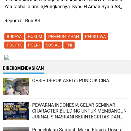
Yaa rabbal alamiin,Pungkasnya. Kyai .H.Aman Syairi AS,,
Reporter : Ruri AS
BUDAYA
HUKUM
PEMERINTAHAN
PERISTIWA
POLITIK
POLRI
SOSIAL
TNI
DIREKOMENDASIKAN
OPSIH DEPOK ASRI di PONDOK CINA
PEWARNA INDONESIA GELAR SEMINAR
CHARACTER BUILDING UNTUK MEMBANGUN
JURNALIS NASRANI BERINTEGRITAS DAN
BERDAMPAK*
Pengelolaan Sampah Makin Efisien, Dosen