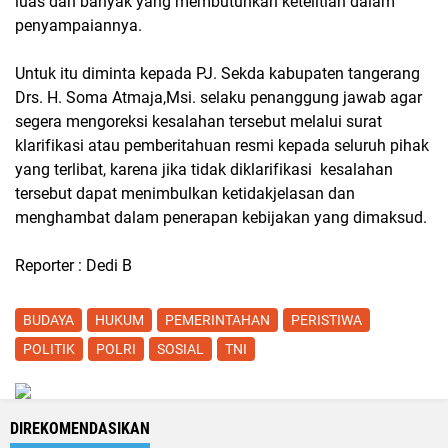
luas dan banyak yang membutuhkan ketelitian dalam
penyampaiannya.
Untuk itu diminta kepada PJ. Sekda kabupaten tangerang
Drs. H. Soma Atmaja,Msi. selaku penanggung jawab agar
segera mengoreksi kesalahan tersebut melalui surat
klarifikasi atau pemberitahuan resmi kepada seluruh pihak
yang terlibat, karena jika tidak diklarifikasi kesalahan
tersebut dapat menimbulkan ketidakjelasan dan
menghambat dalam penerapan kebijakan yang dimaksud.
Reporter : Dedi B
BUDAYA
HUKUM
PEMERINTAHAN
PERISTIWA
POLITIK
POLRI
SOSIAL
TNI
DIREKOMENDASIKAN