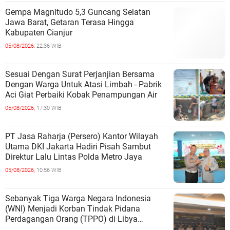
Gempa Magnitudo 5,3 Guncang Selatan
Jawa Barat, Getaran Terasa Hingga
Kabupaten Cianjur
05/08/2026,
22:36 WIB
Sesuai Dengan Surat Perjanjian Bersama
Dengan Warga Untuk Atasi Limbah - Pabrik
Aci Giat Perbaiki Kobak Penampungan Air
05/08/2026,
17:30 WIB
PT Jasa Raharja (Persero) Kantor Wilayah
Utama DKI Jakarta Hadiri Pisah Sambut
Direktur Lalu Lintas Polda Metro Jaya
05/08/2026,
10:56 WIB
Sebanyak Tiga Warga Negara Indonesia
(WNI) Menjadi Korban Tindak Pidana
Perdagangan Orang (TPPO) di Libya
Berhasil Dipulangkan Ke - Indonesia. Mereka