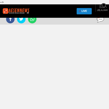
-->
JELAJAHI
LIVE
0