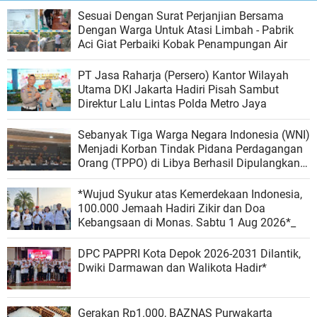
Sesuai Dengan Surat Perjanjian Bersama
Dengan Warga Untuk Atasi Limbah - Pabrik
Aci Giat Perbaiki Kobak Penampungan Air
PT Jasa Raharja (Persero) Kantor Wilayah
Utama DKI Jakarta Hadiri Pisah Sambut
Direktur Lalu Lintas Polda Metro Jaya
Sebanyak Tiga Warga Negara Indonesia (WNI)
Menjadi Korban Tindak Pidana Perdagangan
Orang (TPPO) di Libya Berhasil Dipulangkan
Ke - Indonesia. Mereka adalah NAR, SS, dan
NKR.
*Wujud Syukur atas Kemerdekaan Indonesia,
100.000 Jemaah Hadiri Zikir dan Doa
Kebangsaan di Monas. Sabtu 1 Aug 2026*_
DPC PAPPRI Kota Depok 2026-2031 Dilantik,
Dwiki Darmawan dan Walikota Hadir*
Gerakan Rp1.000, BAZNAS Purwakarta