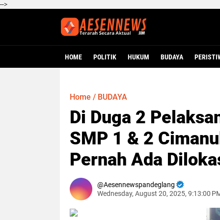
-->
HOME
POLITIK
HUKUM
BUDAYA
PERISTI
Home
/
BUDAYA
Di Duga 2 Pelaksa
SMP 1 & 2 Cimanu
Pernah Ada Diloka
Aesennewspandeglang
Wednesday, August 20, 2025, 9:13:00 P