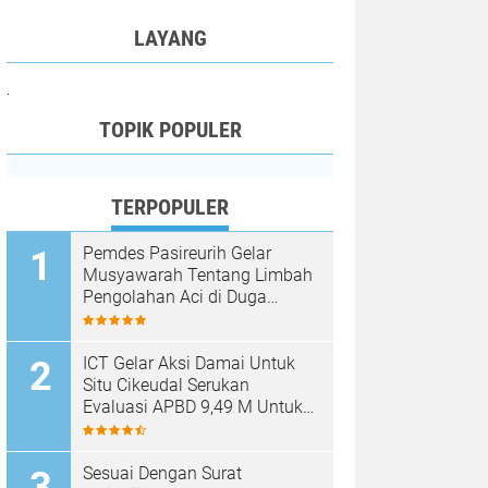
LAYANG
.
TOPIK POPULER
TERPOPULER
Pemdes Pasireurih Gelar
Musyawarah Tentang Limbah
Pengolahan Aci di Duga
Cemari Sungai Cisata
Hasilkan Kesepakatan Tutup
Sementara
ICT Gelar Aksi Damai Untuk
Situ Cikeudal Serukan
Evaluasi APBD 9,49 M Untuk
Skala Prioritaskan Kebutuhan
Dasar Masyarakat Belum Saat
nya Butuh Kawasan wisata
Sesuai Dengan Surat