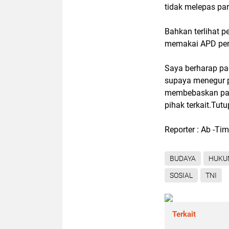
tidak melepas para
Bahkan terlihat 
memakai APD perl
Saya berharap pad
supaya menegur pi
membebaskan para
pihak terkait.Tutu
Reporter : Ab -Tim
BUDAYA
HUKU
SOSIAL
TNI
Terkait