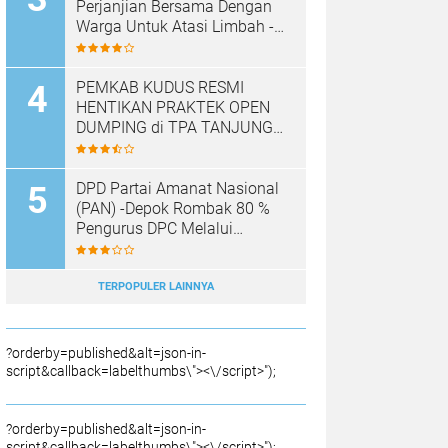
Perjanjian Bersama Dengan
Warga Untuk Atasi Limbah -
Pabrik Aci Giat Perbaiki Kobak
Penampungan Air
PEMKAB KUDUS RESMI
HENTIKAN PRAKTEK OPEN
DUMPING di TPA TANJUNG
REJO, KEC.JEKULO
KAB.KUDUS,BERLAKUKAN
SISTEM PENGELOLAAN
DPD Partai Amanat Nasional
SAMPAH BARU
(PAN) -Depok Rombak 80 %
Pengurus DPC Melalui
Muscab "
TERPOPULER LAINNYA
?orderby=published&alt=json-in-
script&callback=labelthumbs\"><\/script>");
?orderby=published&alt=json-in-
script&callback=labelthumbs\"><\/script>");