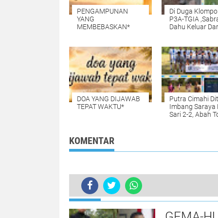
PENGAMPUNAN
Di Duga Klompo
YANG
P3A-TGIA ,Sabr
MEMBEBASKAN*
Dahu Keluar Dar
Acuan Gambar K
DOA YANG DIJAWAB
Putra Cimahi Di
TEPAT WAKTU*
Imbang Saraya
Sari 2-2, Abah T
Apresiasi Perm
Lawan di Piala
Soeratin U-15
KOMENTAR
Purwakarta
TERKINI
GEMA-HU