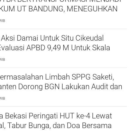
KUM UT BANDUNG, MENEGUHKAN
NSI ORGANISASI MAHASISWA HUKUM
WIB
ITAS TERBUKA
 Aksi Damai Untuk Situ Cikeudal
Evaluasi APBD 9,49 M Untuk Skala
skan Kebutuhan Dasar Masyarakat
WIB
at nya Butuh Kawasa
ermasalahan Limbah SPPG Saketi,
nten Dorong BGN Lakukan Audit dan
 Korcam
WIB
a Bekasi Peringati HUT ke-4 Lewat
al, Tabur Bunga, dan Doa Bersama