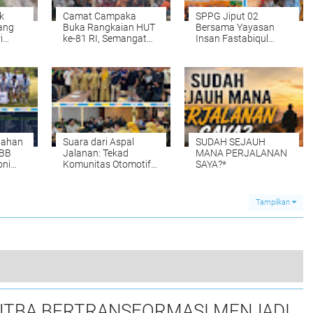
k
Camat Campaka
SPPG Jiput 02
ang
Buka Rangkaian HUT
Bersama Yayasan
i
ke-81 RI, Semangat
Insan Fastabiqul
erja"
Kebersamaan Warnai
Khairat Sosialisasikan
Senam Massal dan
Aplikasi Uji
Lomba Karaoke
Organoleptik untuk
Perangkat Desa
Pengawasan Menu
MBG
tahan
Suara dari Aspal
SUDAH SEJAUH
 BB
Jalanan: Tekad
MANA PERJALANAN
oni
Komunitas Otomotif
SAYA?*
ainan
Wujudkan Sirkuit
Resmi di Kabupaten
Tangerang
Tampilkan
Di Duga 2 Pelaksana Proyek Rehab Gedung SMP 1 & 2 Cimanuk Alergi Pada Wartwan Tak Pernah Ada Dilokasi
TBA BERTRANSFORMASI MENJADI
0