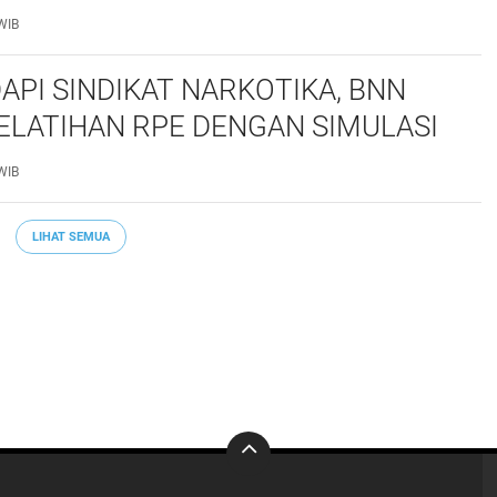
marhum Anggota
WIB
API SINDIKAT NARKOTIKA, BNN
ELATIHAN RPE DENGAN SIMULASI
 TAKTIS
WIB
LIHAT SEMUA