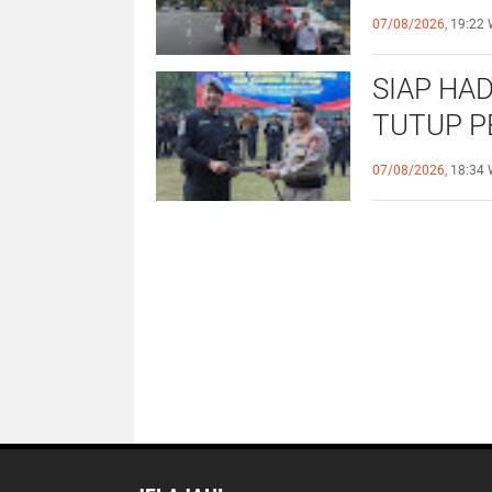
untuk Al
07/08/2026,
19:22 
SIAP HAD
TUTUP P
OPERASI
07/08/2026,
18:34 